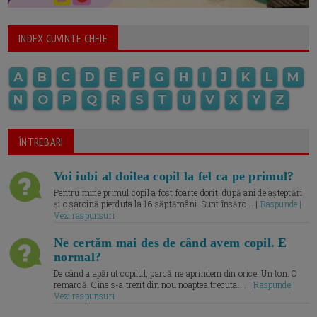
INDEX CUVINTE CHEIE
A
B
C
D
E
F
G
H
I
J
K
L
M
N
O
P
Q
R
S
T
U
V
X
Y
Z
ÎNTREBARI
Voi iubi al doilea copil la fel ca pe primul?
Pentru mine primul copil a fost foarte dorit, după ani de așteptări
și o sarcină pierduta la 16 săptămâni. Sunt însărc... |
Raspunde |
Vezi raspunsuri
Ne certăm mai des de când avem copil. E
normal?
De când a apărut copilul, parcă ne aprindem din orice. Un ton. O
remarcă. Cine s-a trezit din nou noaptea trecuta.... |
Raspunde |
Vezi raspunsuri