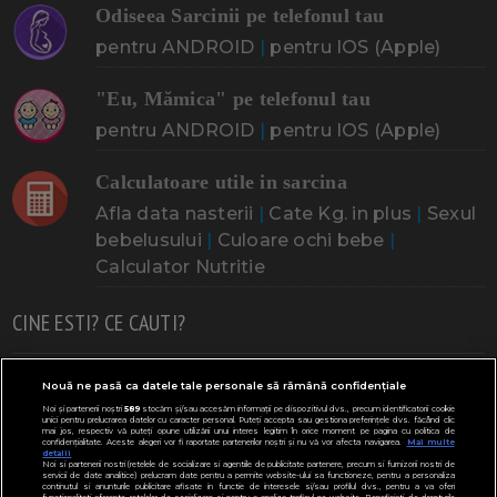
Odiseea Sarcinii pe telefonul tau
pentru ANDROID
|
pentru IOS (Apple)
"Eu, Mămica" pe telefonul tau
pentru ANDROID
|
pentru IOS (Apple)
Calculatoare utile in sarcina
Afla data nasterii
|
Cate Kg. in plus
|
Sexul
bebelusului
|
Culoare ochi bebe
|
Calculator Nutritie
CINE ESTI? CE CAUTI?
Doresc un copil
Adoptia
Probleme cu sarcina
Nouă ne pasă ca datele tale personale să rămână confidențiale
Noi și partenerii noștri
589
stocăm și/sau accesăm informații pe dispozitivul dvs., precum identificatorii cookie
Urmeaza sa nasc
Probleme alaptare
Bebe plange
unici pentru prelucrarea datelor cu caracter personal. Puteți accepta sau gestiona preferințele dvs. făcând clic
mai jos, respectiv vă puteți opune utilizării unui interes legitim în orice moment pe pagina cu politica de
confidențialitate. Aceste alegeri vor fi raportate partenerilor noștri și nu vă vor afecta navigarea.
Mai multe
Bebe febra
Caut bona
Cresa, Gradinta
detalii
Noi si partenerii nostri (retelele de socializare si agentiile de publicitate partenere, precum si furnizorii nostri de
servicii de date analitice) prelucram date pentru a permite website-ului sa functioneze, pentru a personaliza
Mergem la scoala
Copil bolnav
Copii cu nevoi speciale
continutul si anunturile publicitare afisate in functie de interesele si/sau profilul dvs., pentru a va oferi