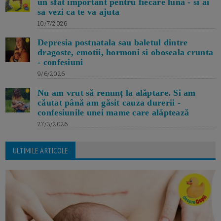
un sfat important pentru fiecare luna - si ai
sa vezi ca te va ajuta
10/7/2026
Depresia postnatala sau baletul dintre
dragoste, emotii, hormoni si oboseala crunta
- confesiuni
9/6/2026
Nu am vrut să renunț la alăptare. Si am
căutat până am găsit cauza durerii -
confesiunile unei mame care alăptează
27/3/2026
ULTIMILE ARTICOLE