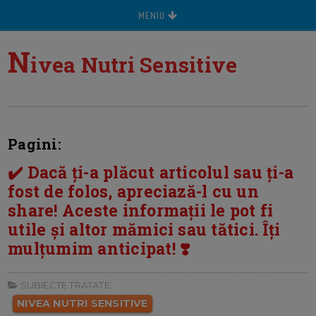
MENIU
N
ivea Nutri Sensitive
Pagini:
✔️ Dacă ți-a plăcut articolul sau ți-a
fost de folos, apreciază-l cu un
share! Aceste informații le pot fi
utile și altor mămici sau tătici. Îți
mulțumim anticipat! ❣️
SUBIECTE TRATATE:
NIVEA NUTRI SENSITIVE