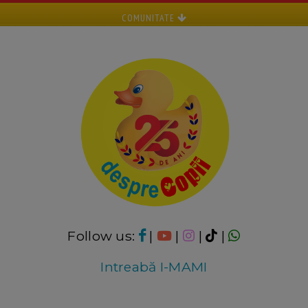
COMUNITATE
Follow us:
|
|
|
|
Intreabă I-MAMI