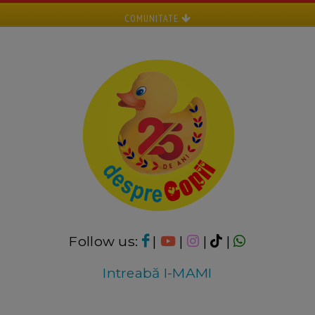
COMUNITATE
Follow us:
|
|
|
|
Intreabă I-MAMI