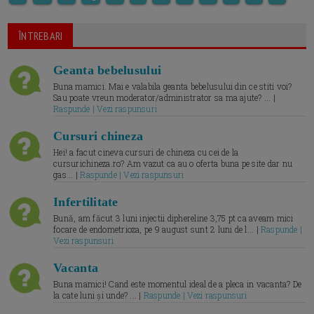
ÎNTREBARI
Geanta bebelusului
Buna mamici. Mai e valabila geanta bebelusului din ce stiti voi?
Sau poate vreun moderator/administrator sa ma ajute? ... |
Raspunde | Vezi raspunsuri
Cursuri chineza
Hei! a facut cineva cursuri de chineza cu cei de la
cursurichineza.ro? Am vazut ca au o oferta buna pe site dar nu
gas... |
Raspunde | Vezi raspunsuri
Infertilitate
Bună, am făcut 3 luni injectii diphereline 3,75 pt ca aveam mici
focare de endometrioza, pe 9 august sunt 2 luni de l... |
Raspunde |
Vezi raspunsuri
Vacanta
Buna mamici! Cand este momentul ideal de a pleca in vacanta? De
la cate luni și unde? ... |
Raspunde | Vezi raspunsuri