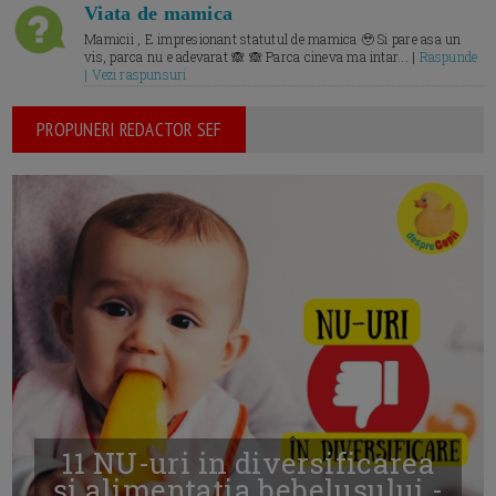
Viata de mamica
Mamicii , E impresionant statutul de mamica 🥹 Si pare asa un
vis, parca nu e adevarat 🙈 🙈 Parca cineva ma intar... |
Raspunde
| Vezi raspunsuri
PROPUNERI REDACTOR SEF
11 NU-uri in diversificarea
și alimentația bebelușului -