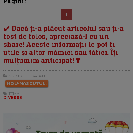
Pagini:
1
✔️ Dacă ți-a plăcut articolul sau ți-a
fost de folos, apreciază-l cu un
share! Aceste informații le pot fi
utile și altor mămici sau tătici. Îți
mulțumim anticipat! ❣️
SUBIECTE TRATATE:
NOU-NASCUTUL:
TEMA:
DIVERSE