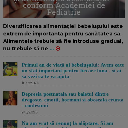
conform Academiei de
Pediatrie
16/7/2026
AUTOR: EDITOR DC.
Diversificarea alimentației bebelușului este
extrem de importantă pentru sănătatea sa.
Alimentele trebuie să fie introduse gradual,
nu trebuie să ne
...
Primul an de viață al bebelușului: Avem cate
un sfat important pentru fiecare luna - si ai
sa vezi ca te va ajuta
10/7/2026
Depresia postnatala sau baletul dintre
dragoste, emotii, hormoni si oboseala crunta
- confesiuni
9/6/2026
Nu am vrut să renunț la alăptare. Si am