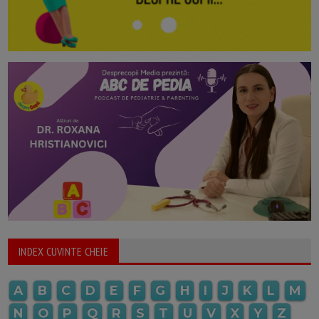
INDEX CUVINTE CHEIE
A
B
C
D
E
F
G
H
I
J
K
L
M
N
O
P
Q
R
S
T
U
V
X
Y
Z