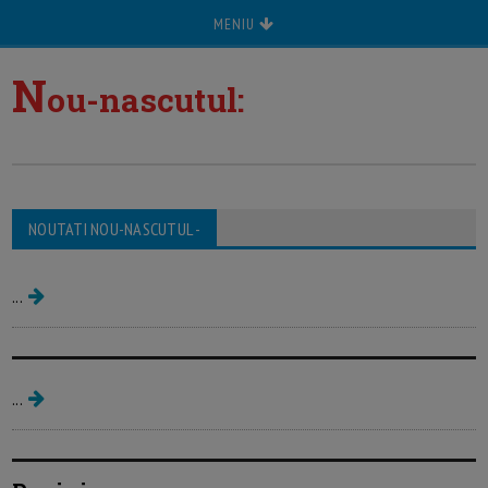
MENIU
N
ou-nascutul:
Nou-nascutul - bine ai venit acasa!
Ghidul primelor zile de adaptare
NOUTATI NOU-NASCUTUL -
acasa a bebelusului iubit
...
Nou-nascutul - semne de ingrijorare
...