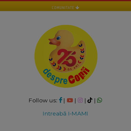
COMUNITATE
Follow us:
|
|
|
|
Intreabă I-MAMI