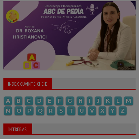
INDEX CUVINTE CHEIE
A
B
C
D
E
F
G
H
I
J
K
L
M
N
O
P
Q
R
S
T
U
V
X
Y
Z
ÎNTREBARI