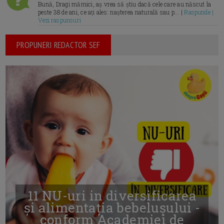
Bună, Dragi mămici, aș vrea să știu dacă cele care au născut la
peste 38 de ani, ce ați ales: nașterea naturală sau p... |
Raspunde |
Vezi raspunsuri
PROPUNERI REDACTOR SEF
11 NU-uri in diversificarea
și alimentația bebelușului -
conform Academiei de