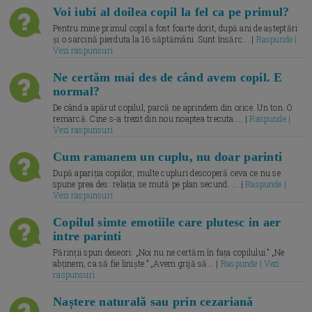
Voi iubi al doilea copil la fel ca pe primul?
Pentru mine primul copil a fost foarte dorit, după ani de așteptări
și o sarcină pierduta la 16 săptămâni. Sunt însărc... |
Raspunde |
Vezi raspunsuri
Ne certăm mai des de când avem copil. E
normal?
De când a apărut copilul, parcă ne aprindem din orice. Un ton. O
remarcă. Cine s-a trezit din nou noaptea trecuta.... |
Raspunde |
Vezi raspunsuri
Cum ramanem un cuplu, nu doar parinti
După apariția copiilor, multe cupluri descoperă ceva ce nu se
spune prea des: relația se mută pe plan secund. ... |
Raspunde |
Vezi raspunsuri
Copilul simte emotiile care plutesc in aer
intre parinti
Părinții spun deseori: „Noi nu ne certăm în fața copilului.” „Ne
abținem, ca să fie liniște.” „Avem grijă să... |
Raspunde | Vezi
raspunsuri
Naștere naturală sau prin cezariană