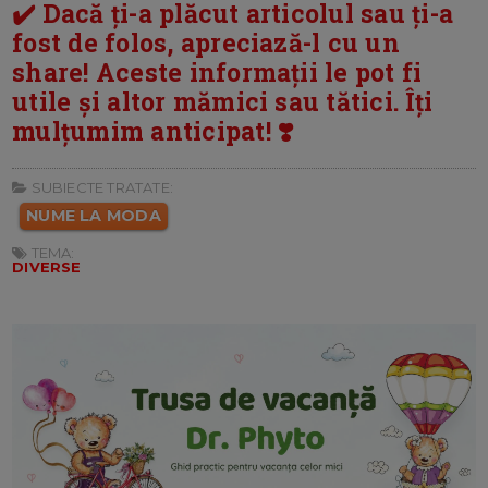
✔️ Dacă ți-a plăcut articolul sau ți-a
fost de folos, apreciază-l cu un
share! Aceste informații le pot fi
utile și altor mămici sau tătici. Îți
mulțumim anticipat! ❣️
SUBIECTE TRATATE:
NUME LA MODA
TEMA:
DIVERSE