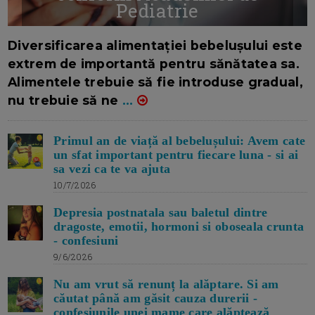
Pediatrie
16/7/2026
AUTOR: EDITOR DC.
Diversificarea alimentației bebelușului este
extrem de importantă pentru sănătatea sa.
Alimentele trebuie să fie introduse gradual,
nu trebuie să ne
...
Primul an de viață al bebelușului: Avem cate
un sfat important pentru fiecare luna - si ai
sa vezi ca te va ajuta
10/7/2026
Depresia postnatala sau baletul dintre
dragoste, emotii, hormoni si oboseala crunta
- confesiuni
9/6/2026
Nu am vrut să renunț la alăptare. Si am
căutat până am găsit cauza durerii -
confesiunile unei mame care alăptează