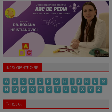
INDEX CUVINTE CHEIE
A
B
C
D
E
F
G
H
I
J
K
L
M
N
O
P
Q
R
S
T
U
V
X
Y
Z
ÎNTREBARI