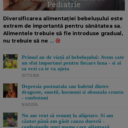
Pediatrie
16/7/2026
AUTOR: EDITOR DC.
Diversificarea alimentației bebelușului este
extrem de importantă pentru sănătatea sa.
Alimentele trebuie să fie introduse gradual,
nu trebuie să ne
...
Primul an de viață al bebelușului: Avem cate
un sfat important pentru fiecare luna - si ai
sa vezi ca te va ajuta
10/7/2026
Depresia postnatala sau baletul dintre
dragoste, emotii, hormoni si oboseala crunta
- confesiuni
9/6/2026
Nu am vrut să renunț la alăptare. Si am
căutat până am găsit cauza durerii -
confesiunile unei mame care alăptează