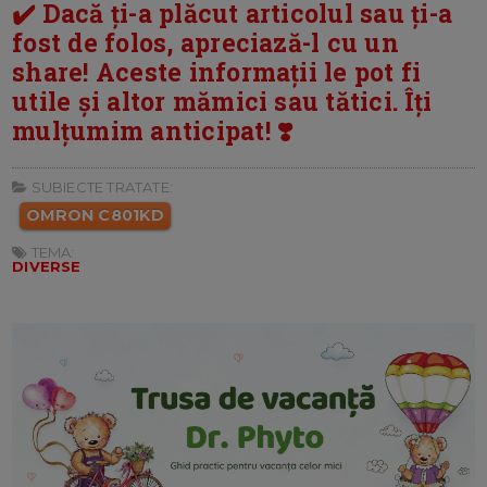
✔️ Dacă ți-a plăcut articolul sau ți-a
fost de folos, apreciază-l cu un
share! Aceste informații le pot fi
utile și altor mămici sau tătici. Îți
mulțumim anticipat! ❣️
SUBIECTE TRATATE:
OMRON C801KD
TEMA:
DIVERSE