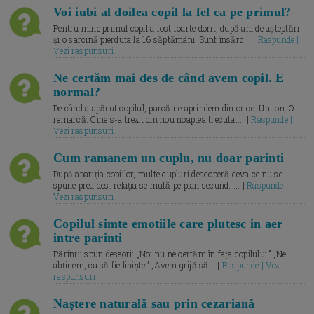
Voi iubi al doilea copil la fel ca pe primul?
Pentru mine primul copil a fost foarte dorit, după ani de așteptări
și o sarcină pierduta la 16 săptămâni. Sunt însărc... |
Raspunde |
Vezi raspunsuri
Ne certăm mai des de când avem copil. E
normal?
De când a apărut copilul, parcă ne aprindem din orice. Un ton. O
remarcă. Cine s-a trezit din nou noaptea trecuta.... |
Raspunde |
Vezi raspunsuri
Cum ramanem un cuplu, nu doar parinti
După apariția copiilor, multe cupluri descoperă ceva ce nu se
spune prea des: relația se mută pe plan secund. ... |
Raspunde |
Vezi raspunsuri
Copilul simte emotiile care plutesc in aer
intre parinti
Părinții spun deseori: „Noi nu ne certăm în fața copilului.” „Ne
abținem, ca să fie liniște.” „Avem grijă să... |
Raspunde | Vezi
raspunsuri
Naștere naturală sau prin cezariană