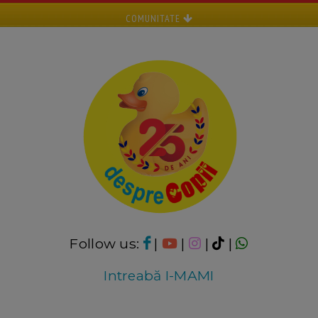
COMUNITATE
Follow us:
|
|
|
|
Intreabă I-MAMI