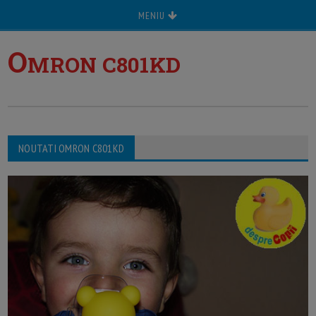
MENIU
O
MRON C801KD
NOUTATI OMRON C801KD