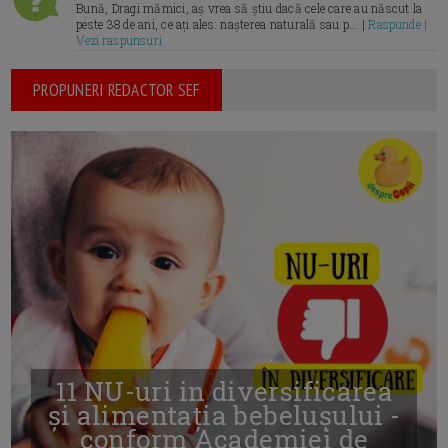
Bună, Dragi mămici, aș vrea să știu dacă cele care au născut la
peste 38 de ani, ce ați ales: nașterea naturală sau p... |
Raspunde |
Vezi raspunsuri
PROPUNERI REDACTOR SEF
11 NU-uri in diversificarea
și alimentația bebelușului -
conform Academiei de