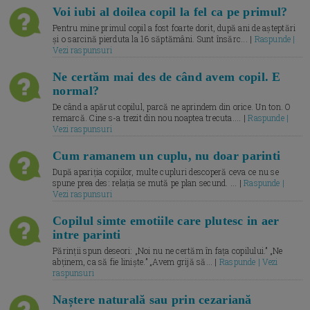
Voi iubi al doilea copil la fel ca pe primul?
Pentru mine primul copil a fost foarte dorit, după ani de așteptări
și o sarcină pierduta la 16 săptămâni. Sunt însărc... |
Raspunde |
Vezi raspunsuri
Ne certăm mai des de când avem copil. E
normal?
De când a apărut copilul, parcă ne aprindem din orice. Un ton. O
remarcă. Cine s-a trezit din nou noaptea trecuta.... |
Raspunde |
Vezi raspunsuri
Cum ramanem un cuplu, nu doar parinti
După apariția copiilor, multe cupluri descoperă ceva ce nu se
spune prea des: relația se mută pe plan secund. ... |
Raspunde |
Vezi raspunsuri
Copilul simte emotiile care plutesc in aer
intre parinti
Părinții spun deseori: „Noi nu ne certăm în fața copilului.” „Ne
abținem, ca să fie liniște.” „Avem grijă să... |
Raspunde | Vezi
raspunsuri
Naștere naturală sau prin cezariană