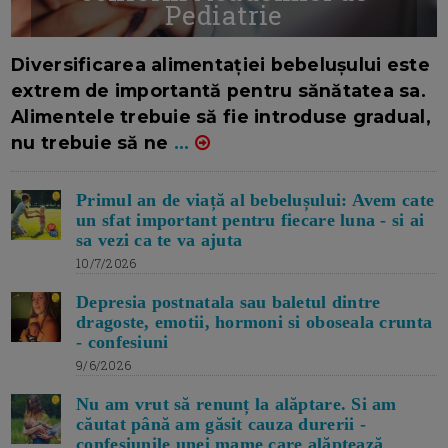
Pediatrie
16/7/2026
AUTOR: EDITOR DC.
Diversificarea alimentației bebelușului este
extrem de importantă pentru sănătatea sa.
Alimentele trebuie să fie introduse gradual,
nu trebuie să ne
...
Primul an de viață al bebelușului: Avem cate
un sfat important pentru fiecare luna - si ai
sa vezi ca te va ajuta
10/7/2026
Depresia postnatala sau baletul dintre
dragoste, emotii, hormoni si oboseala crunta
- confesiuni
9/6/2026
Nu am vrut să renunț la alăptare. Si am
căutat până am găsit cauza durerii -
confesiunile unei mame care alăptează