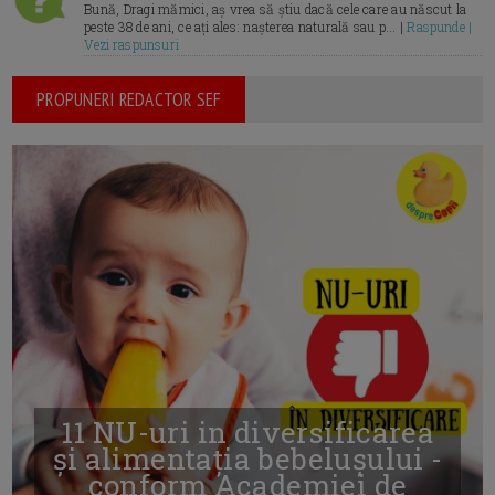
Bună, Dragi mămici, aș vrea să știu dacă cele care au născut la
peste 38 de ani, ce ați ales: nașterea naturală sau p... |
Raspunde |
Vezi raspunsuri
PROPUNERI REDACTOR SEF
11 NU-uri in diversificarea
și alimentația bebelușului -
conform Academiei de