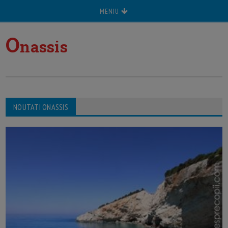
MENIU
O
nassis
NOUTATI ONASSIS