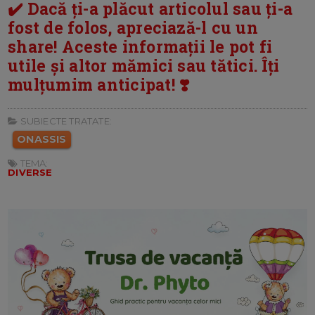
✔️ Dacă ți-a plăcut articolul sau ți-a
fost de folos, apreciază-l cu un
share! Aceste informații le pot fi
utile și altor mămici sau tătici. Îți
mulțumim anticipat! ❣️
SUBIECTE TRATATE:
ONASSIS
TEMA:
DIVERSE