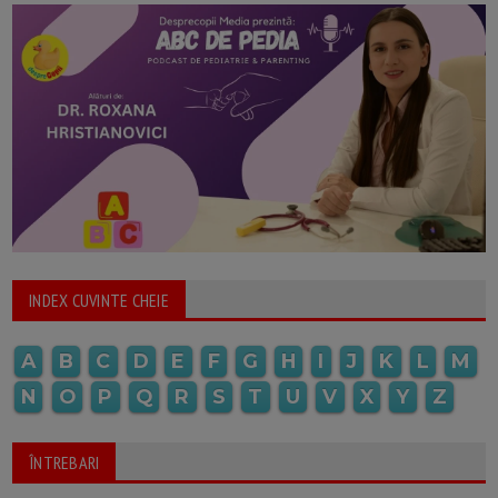
INDEX CUVINTE CHEIE
A
B
C
D
E
F
G
H
I
J
K
L
M
N
O
P
Q
R
S
T
U
V
X
Y
Z
ÎNTREBARI