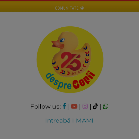
COMUNITATE
Follow us:
|
|
|
|
Intreabă I-MAMI