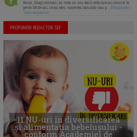
Bună, Dragi mămici, aș vrea să știu dacă cele care au născut la
peste 38 de ani, ce ați ales: nașterea naturală sau p... |
Raspunde |
Vezi raspunsuri
PROPUNERI REDACTOR SEF
11 NU-uri in diversificarea
și alimentația bebelușului -
conform Academiei de