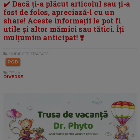
✔️ Dacă ți-a plăcut articolul sau ți-a
fost de folos, apreciază-l cu un
share! Aceste informații le pot fi
utile și altor mămici sau tătici. Îți
mulțumim anticipat! ❣️
SUBIECTE TRATATE:
PGD
TEMA:
DIVERSE