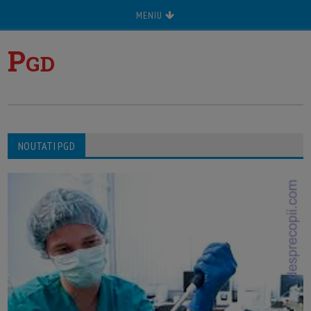
MENIU
P
GD
NOUTATI PGD