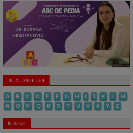
INDEX CUVINTE CHEIE
A
B
C
D
E
F
G
H
I
J
K
L
M
N
O
P
Q
R
S
T
U
V
X
Y
Z
ÎNTREBARI