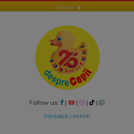
COMUNITATE
Follow us:
|
|
|
|
Intreabă I-MAMI