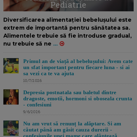
Pediatrie
16/7/2026
AUTOR: EDITOR DC.
Diversificarea alimentației bebelușului este
extrem de importantă pentru sănătatea sa.
Alimentele trebuie să fie introduse gradual,
nu trebuie să ne
...
Primul an de viață al bebelușului: Avem cate
un sfat important pentru fiecare luna - si ai
sa vezi ca te va ajuta
10/7/2026
Depresia postnatala sau baletul dintre
dragoste, emotii, hormoni si oboseala crunta
- confesiuni
9/6/2026
Nu am vrut să renunț la alăptare. Si am
căutat până am găsit cauza durerii -
confesiunile unei mame care alăptează