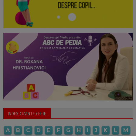
INDEX CUVINTE CHEIE
A
B
C
D
E
F
G
H
I
J
K
L
M