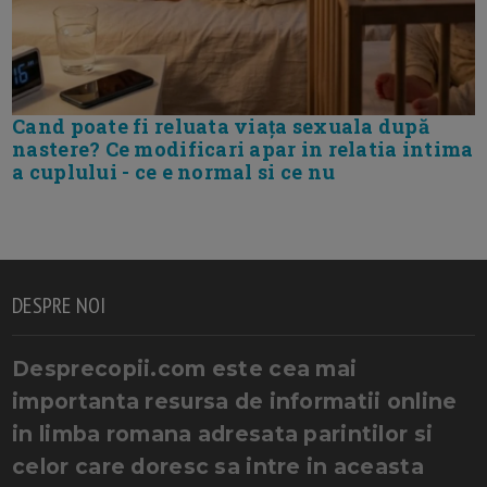
Cand poate fi reluata viața sexuala după
nastere? Ce modificari apar in relatia intima
a cuplului - ce e normal si ce nu
DESPRE NOI
Desprecopii.com este cea mai
importanta resursa de informatii online
in limba romana adresata parintilor si
celor care doresc sa intre in aceasta