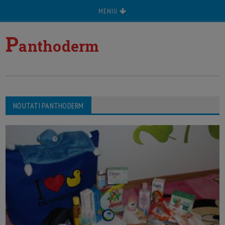
MENIU
P
anthoderm
NOUTATI PANTHODERM