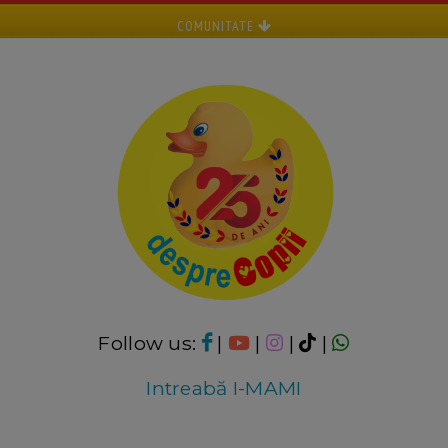
COMUNITATE
Follow us:
|
|
|
|
Intreabă I-MAMI