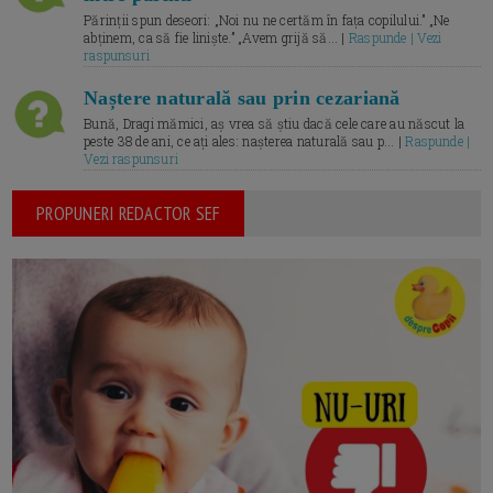
Părinții spun deseori: „Noi nu ne certăm în fața copilului.” „Ne
abținem, ca să fie liniște.” „Avem grijă să... |
Raspunde | Vezi
raspunsuri
Naștere naturală sau prin cezariană
Bună, Dragi mămici, aș vrea să știu dacă cele care au născut la
peste 38 de ani, ce ați ales: nașterea naturală sau p... |
Raspunde |
Vezi raspunsuri
PROPUNERI REDACTOR SEF