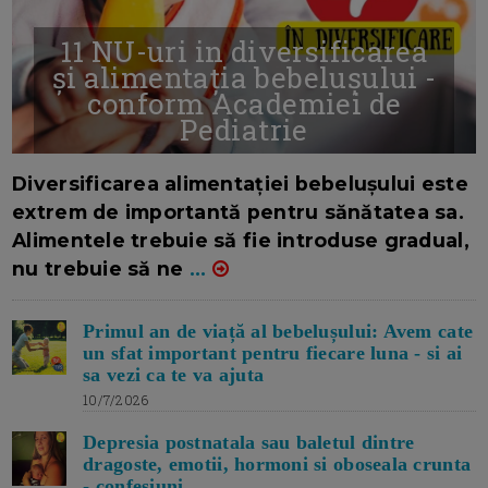
11 NU-uri in diversificarea
și alimentația bebelușului -
conform Academiei de
Pediatrie
16/7/2026
AUTOR: EDITOR DC.
Diversificarea alimentației bebelușului este
extrem de importantă pentru sănătatea sa.
Alimentele trebuie să fie introduse gradual,
nu trebuie să ne
...
Primul an de viață al bebelușului: Avem cate
un sfat important pentru fiecare luna - si ai
sa vezi ca te va ajuta
10/7/2026
Depresia postnatala sau baletul dintre
dragoste, emotii, hormoni si oboseala crunta
- confesiuni