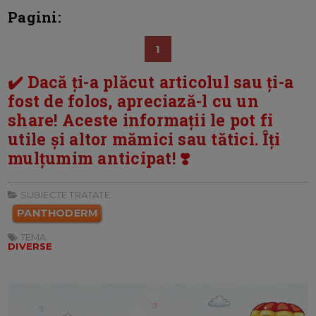
Pagini:
1
✔️ Dacă ți-a plăcut articolul sau ți-a
fost de folos, apreciază-l cu un
share! Aceste informații le pot fi
utile și altor mămici sau tătici. Îți
mulțumim anticipat! ❣️
SUBIECTE TRATATE:
PANTHODERM
TEMA:
DIVERSE