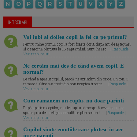
N
O
P
Q
R
S
T
U
V
X
Y
Z
ÎNTREBARI
Voi iubi al doilea copil la fel ca pe primul?
Pentru mine primul copil a fost foarte dorit, după ani de așteptări
și o sarcină pierduta la 16 săptămâni. Sunt însărc... |
Raspunde |
Vezi raspunsuri
Ne certăm mai des de când avem copil. E
normal?
De când a apărut copilul, parcă ne aprindem din orice. Un ton. O
remarcă. Cine s-a trezit din nou noaptea trecuta.... |
Raspunde |
Vezi raspunsuri
Cum ramanem un cuplu, nu doar parinti
După apariția copiilor, multe cupluri descoperă ceva ce nu se
spune prea des: relația se mută pe plan secund. ... |
Raspunde |
Vezi raspunsuri
Copilul simte emotiile care plutesc in aer
intre parinti