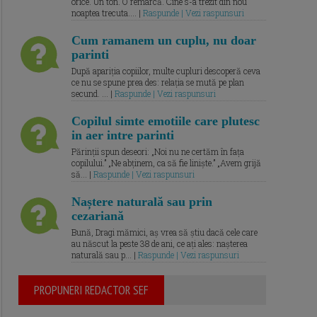
orice. Un ton. O remarcă. Cine s-a trezit din nou
noaptea trecuta.... |
Raspunde | Vezi raspunsuri
Cum ramanem un cuplu, nu doar
parinti
După apariția copiilor, multe cupluri descoperă ceva
ce nu se spune prea des: relația se mută pe plan
secund. ... |
Raspunde | Vezi raspunsuri
Copilul simte emotiile care plutesc
in aer intre parinti
Părinții spun deseori: „Noi nu ne certăm în fața
copilului.” „Ne abținem, ca să fie liniște.” „Avem grijă
să... |
Raspunde | Vezi raspunsuri
Naștere naturală sau prin
cezariană
Bună, Dragi mămici, aș vrea să știu dacă cele care
au născut la peste 38 de ani, ce ați ales: nașterea
naturală sau p... |
Raspunde | Vezi raspunsuri
PROPUNERI REDACTOR SEF