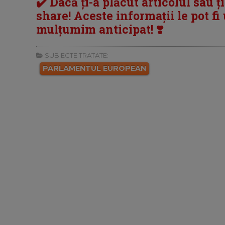
✔️ Dacă ți-a plăcut articolul sau ț
share! Aceste informații le pot fi u
mulțumim anticipat! ❣️
SUBIECTE TRATATE:
PARLAMENTUL EUROPEAN