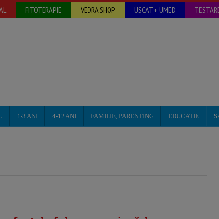
AL
FITOTERAPIE
VEDRA SHOP
USCAT + UMED
TESTARE
L
1-3 ANI
4-12 ANI
FAMILIE, PARENTING
EDUCATIE
S