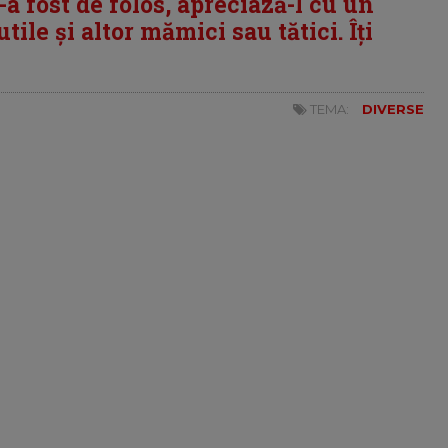
i-a fost de folos, apreciază-l cu un
tile și altor mămici sau tătici. Îți
TEMA:
DIVERSE