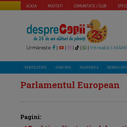
ACASA
NOUTATI
COMUNITATE / CLUB
SPECI
Urmărește:
|
|
|
|
|
Intreabă I-MAMI
FERTILITATE
SARCINA
NASTEREA
BEBELUSU
Parlamentul European
Pagini: