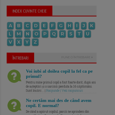
INDEX CUVINTE CHEIE
A
B
C
D
E
F
G
H
I
J
K
L
M
N
O
P
Q
R
S
T
U
V
X
Y
Z
ÎNTREBARI
PUNE O ÎNTREBARE
Voi iubi al doilea copil la fel ca pe
primul?
Pentru mine primul copil a fost foarte dorit, după ani
de așteptări și o sarcină pierduta la 16 săptămâni.
Sunt însărc... |
Raspunde | Vezi raspunsuri
Ne certăm mai des de când avem
copil. E normal?
De când a apărut copilul, parcă ne aprindem din