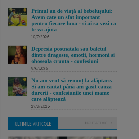
Primul an de viață al bebelușului:
Avem cate un sfat important
pentru fiecare luna - si ai sa vezi ca
te va ajuta
10/7/2026
Depresia postnatala sau baletul
dintre dragoste, emotii, hormoni si
oboseala crunta - confesiuni
9/6/2026
Nu am vrut să renunț la alăptare.
Si am căutat până am găsit cauza
durerii - confesiunile unei mame
care alăptează
27/3/2026
ULTIMILE ARTICOLE
NOUTATI AICI