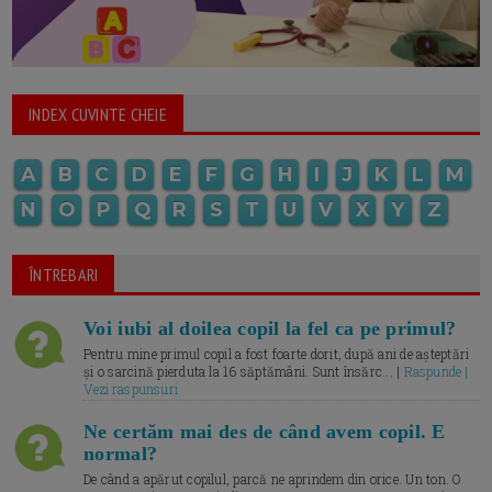
INDEX CUVINTE CHEIE
A
B
C
D
E
F
G
H
I
J
K
L
M
N
O
P
Q
R
S
T
U
V
X
Y
Z
ÎNTREBARI
Voi iubi al doilea copil la fel ca pe primul?
Pentru mine primul copil a fost foarte dorit, după ani de așteptări
și o sarcină pierduta la 16 săptămâni. Sunt însărc... |
Raspunde |
Vezi raspunsuri
Ne certăm mai des de când avem copil. E
normal?
De când a apărut copilul, parcă ne aprindem din orice. Un ton. O