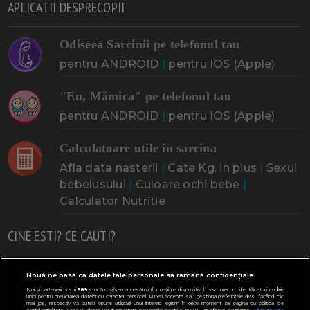
APLICATII DESPRECOPII
Odiseea Sarcinii pe telefonul tau
pentru ANDROID
|
pentru IOS (Apple)
"Eu, Mămica" pe telefonul tau
pentru ANDROID
|
pentru IOS (Apple)
Calculatoare utile in sarcina
Afla data nasterii
|
Cate Kg. in plus
|
Sexul
bebelusului
|
Culoare ochi bebe
|
Calculator Nutritie
CINE ESTI? CE CAUTI?
Doresc un copil
Adoptia
Probleme cu sarcina
Nouă ne pasă ca datele tale personale să rămână confidențiale
Noi și partenerii noștri
589
stocăm și/sau accesăm informații pe dispozitivul dvs., precum identificatorii cookie
Urmeaza sa nasc
Probleme alaptare
Bebe plange
unici pentru prelucrarea datelor cu caracter personal. Puteți accepta sau gestiona preferințele dvs. făcând clic
mai jos, respectiv vă puteți opune utilizării unui interes legitim în orice moment pe pagina cu politica de