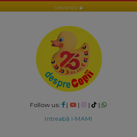
COMUNITATE
Follow us:
|
|
|
|
Intreabă I-MAMI