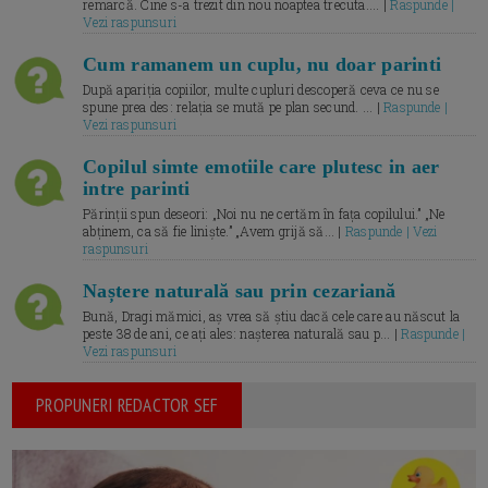
remarcă. Cine s-a trezit din nou noaptea trecuta.... |
Raspunde |
Vezi raspunsuri
Cum ramanem un cuplu, nu doar parinti
După apariția copiilor, multe cupluri descoperă ceva ce nu se
spune prea des: relația se mută pe plan secund. ... |
Raspunde |
Vezi raspunsuri
Copilul simte emotiile care plutesc in aer
intre parinti
Părinții spun deseori: „Noi nu ne certăm în fața copilului.” „Ne
abținem, ca să fie liniște.” „Avem grijă să... |
Raspunde | Vezi
raspunsuri
Naștere naturală sau prin cezariană
Bună, Dragi mămici, aș vrea să știu dacă cele care au născut la
peste 38 de ani, ce ați ales: nașterea naturală sau p... |
Raspunde |
Vezi raspunsuri
PROPUNERI REDACTOR SEF