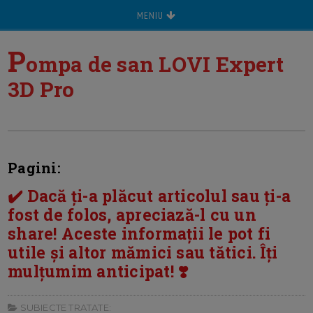
MENIU
P
ompa de san LOVI Expert
3D Pro
Pagini:
✔️ Dacă ți-a plăcut articolul sau ți-a
fost de folos, apreciază-l cu un
share! Aceste informații le pot fi
utile și altor mămici sau tătici. Îți
mulțumim anticipat! ❣️
SUBIECTE TRATATE: