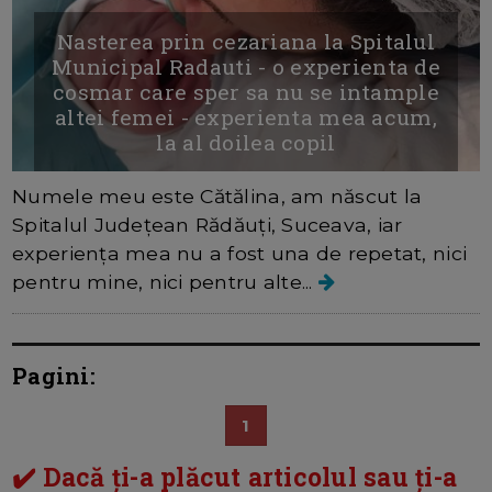
Nasterea prin cezariana la Spitalul
Municipal Radauti - o experienta de
cosmar care sper sa nu se intample
altei femei - experienta mea acum,
la al doilea copil
Numele meu este Cătălina, am născut la
Spitalul Județean Rădăuți, Suceava, iar
experiența mea nu a fost una de repetat, nici
pentru mine, nici pentru alte...
Pagini:
1
✔️ Dacă ți-a plăcut articolul sau ți-a