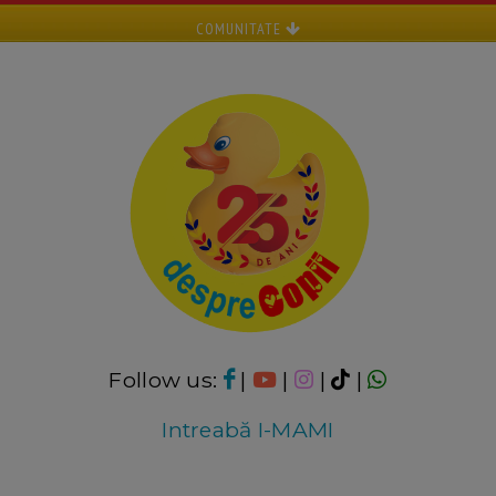
COMUNITATE
Follow us:
|
|
|
|
Intreabă I-MAMI