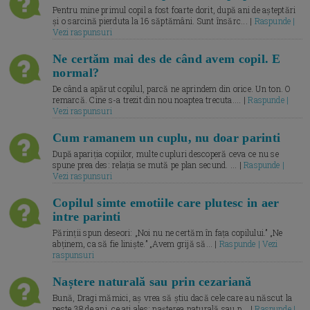
Pentru mine primul copil a fost foarte dorit, după ani de așteptări
și o sarcină pierduta la 16 săptămâni. Sunt însărc... |
Raspunde |
Vezi raspunsuri
Ne certăm mai des de când avem copil. E
normal?
De când a apărut copilul, parcă ne aprindem din orice. Un ton. O
remarcă. Cine s-a trezit din nou noaptea trecuta.... |
Raspunde |
Vezi raspunsuri
Cum ramanem un cuplu, nu doar parinti
După apariția copiilor, multe cupluri descoperă ceva ce nu se
spune prea des: relația se mută pe plan secund. ... |
Raspunde |
Vezi raspunsuri
Copilul simte emotiile care plutesc in aer
intre parinti
Părinții spun deseori: „Noi nu ne certăm în fața copilului.” „Ne
abținem, ca să fie liniște.” „Avem grijă să... |
Raspunde | Vezi
raspunsuri
Naștere naturală sau prin cezariană
Bună, Dragi mămici, aș vrea să știu dacă cele care au născut la
peste 38 de ani, ce ați ales: nașterea naturală sau p... |
Raspunde |