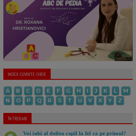
INDEX CUVINTE CHEIE
A
B
C
D
E
F
G
H
I
J
K
L
M
N
O
P
Q
R
S
T
U
V
X
Y
Z
ÎNTREBARI
Voi iubi al doilea copil la fel ca pe primul?