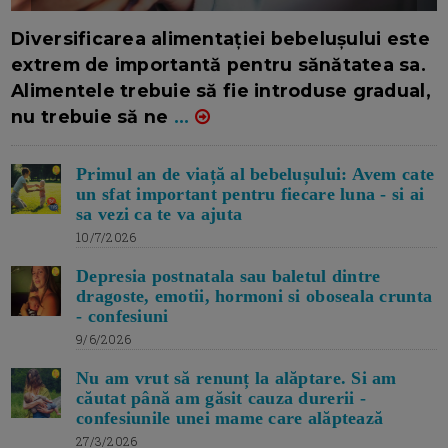
16/7/2026
AUTOR: EDITOR DC.
Diversificarea alimentației bebelușului este
extrem de importantă pentru sănătatea sa.
Alimentele trebuie să fie introduse gradual,
nu trebuie să ne
...
Primul an de viață al bebelușului: Avem cate
un sfat important pentru fiecare luna - si ai
sa vezi ca te va ajuta
10/7/2026
Depresia postnatala sau baletul dintre
dragoste, emotii, hormoni si oboseala crunta
- confesiuni
9/6/2026
Nu am vrut să renunț la alăptare. Si am
căutat până am găsit cauza durerii -
confesiunile unei mame care alăptează
27/3/2026