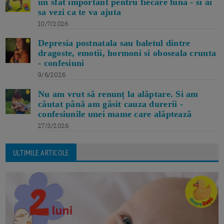
un sfat important pentru fiecare luna - si ai
sa vezi ca te va ajuta
10/7/2026
Depresia postnatala sau baletul dintre
dragoste, emotii, hormoni si oboseala crunta
- confesiuni
9/6/2026
Nu am vrut să renunț la alăptare. Si am
căutat până am găsit cauza durerii -
confesiunile unei mame care alăptează
27/3/2026
ULTIMILE ARTICOLE