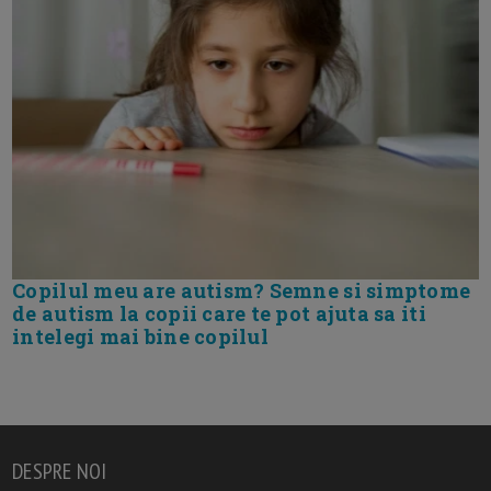
Copilul meu are autism? Semne si simptome
de autism la copii care te pot ajuta sa iti
intelegi mai bine copilul
DESPRE NOI