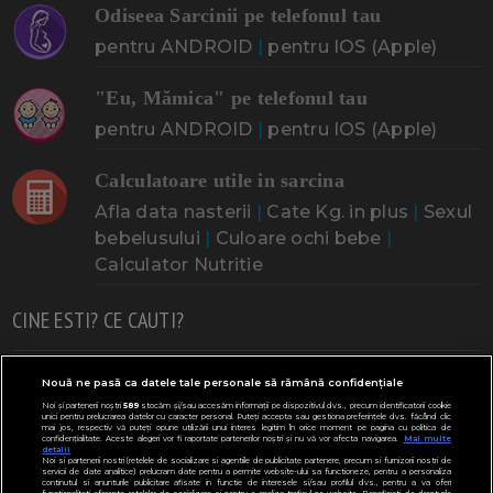
Odiseea Sarcinii pe telefonul tau
pentru ANDROID
|
pentru IOS (Apple)
"Eu, Mămica" pe telefonul tau
pentru ANDROID
|
pentru IOS (Apple)
Calculatoare utile in sarcina
Afla data nasterii
|
Cate Kg. in plus
|
Sexul
bebelusului
|
Culoare ochi bebe
|
Calculator Nutritie
CINE ESTI? CE CAUTI?
Doresc un copil
Adoptia
Probleme cu sarcina
Nouă ne pasă ca datele tale personale să rămână confidențiale
Noi și partenerii noștri
589
stocăm și/sau accesăm informații pe dispozitivul dvs., precum identificatorii cookie
Urmeaza sa nasc
Probleme alaptare
Bebe plange
unici pentru prelucrarea datelor cu caracter personal. Puteți accepta sau gestiona preferințele dvs. făcând clic
mai jos, respectiv vă puteți opune utilizării unui interes legitim în orice moment pe pagina cu politica de
confidențialitate. Aceste alegeri vor fi raportate partenerilor noștri și nu vă vor afecta navigarea.
Mai multe
Bebe febra
Caut bona
Cresa, Gradinta
detalii
Noi si partenerii nostri (retelele de socializare si agentiile de publicitate partenere, precum si furnizorii nostri de
servicii de date analitice) prelucram date pentru a permite website-ului sa functioneze, pentru a personaliza
Mergem la scoala
Copil bolnav
Copii cu nevoi speciale
continutul si anunturile publicitare afisate in functie de interesele si/sau profilul dvs., pentru a va oferi