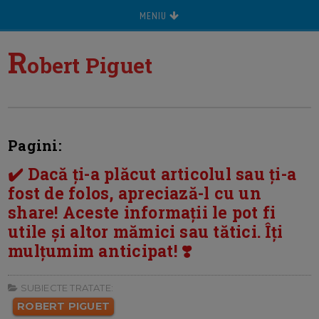
MENIU
R
obert Piguet
Pagini:
✔️ Dacă ți-a plăcut articolul sau ți-a
fost de folos, apreciază-l cu un
share! Aceste informații le pot fi
utile și altor mămici sau tătici. Îți
mulțumim anticipat! ❣️
SUBIECTE TRATATE:
ROBERT PIGUET