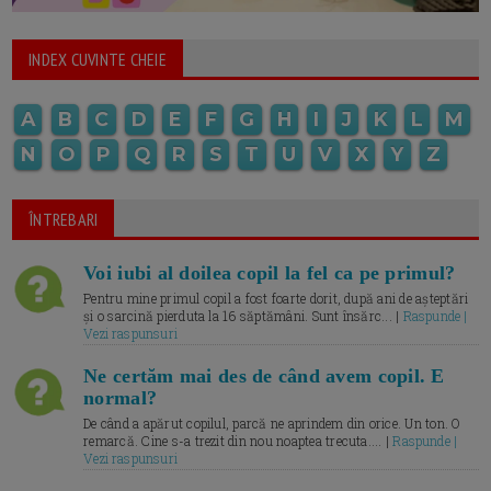
INDEX CUVINTE CHEIE
A
B
C
D
E
F
G
H
I
J
K
L
M
N
O
P
Q
R
S
T
U
V
X
Y
Z
ÎNTREBARI
Voi iubi al doilea copil la fel ca pe primul?
Pentru mine primul copil a fost foarte dorit, după ani de așteptări
și o sarcină pierduta la 16 săptămâni. Sunt însărc... |
Raspunde |
Vezi raspunsuri
Ne certăm mai des de când avem copil. E
normal?
De când a apărut copilul, parcă ne aprindem din orice. Un ton. O
remarcă. Cine s-a trezit din nou noaptea trecuta.... |
Raspunde |
Vezi raspunsuri