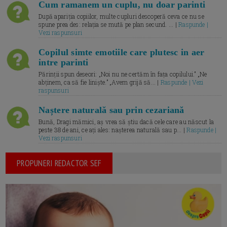
Cum ramanem un cuplu, nu doar parinti
După apariția copiilor, multe cupluri descoperă ceva ce nu se
spune prea des: relația se mută pe plan secund. ... |
Raspunde |
Vezi raspunsuri
Copilul simte emotiile care plutesc in aer
intre parinti
Părinții spun deseori: „Noi nu ne certăm în fața copilului.” „Ne
abținem, ca să fie liniște.” „Avem grijă să... |
Raspunde | Vezi
raspunsuri
Naștere naturală sau prin cezariană
Bună, Dragi mămici, aș vrea să știu dacă cele care au născut la
peste 38 de ani, ce ați ales: nașterea naturală sau p... |
Raspunde |
Vezi raspunsuri
PROPUNERI REDACTOR SEF