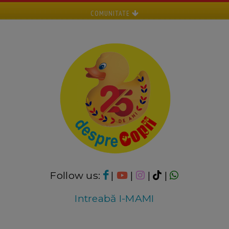
COMUNITATE
Follow us:
|
|
|
|
Intreabă I-MAMI