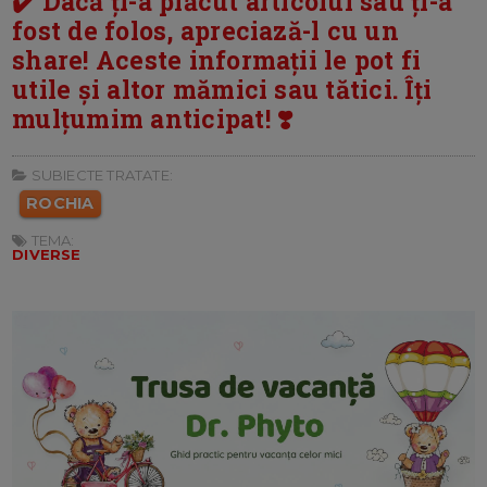
✔️ Dacă ți-a plăcut articolul sau ți-a
fost de folos, apreciază-l cu un
share! Aceste informații le pot fi
utile și altor mămici sau tătici. Îți
mulțumim anticipat! ❣️
SUBIECTE TRATATE:
ROCHIA
TEMA:
DIVERSE