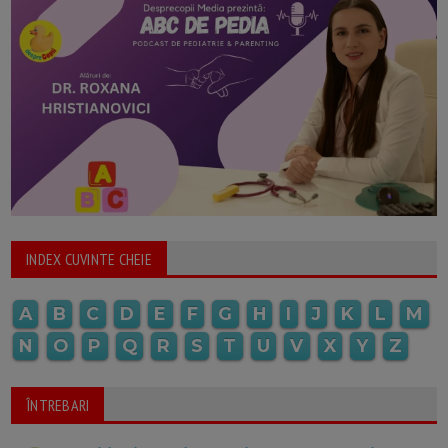
INDEX CUVINTE CHEIE
A
B
C
D
E
F
G
H
I
J
K
L
M
N
O
P
Q
R
S
T
U
V
X
Y
Z
ÎNTREBARI