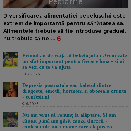
Pediatrie
16/7/2026
AUTOR: EDITOR DC.
Diversificarea alimentației bebelușului este
extrem de importantă pentru sănătatea sa.
Alimentele trebuie să fie introduse gradual,
nu trebuie să ne
...
Primul an de viață al bebelușului: Avem cate
un sfat important pentru fiecare luna - si ai
sa vezi ca te va ajuta
10/7/2026
Depresia postnatala sau baletul dintre
dragoste, emotii, hormoni si oboseala crunta
- confesiuni
9/6/2026
Nu am vrut să renunț la alăptare. Si am
căutat până am găsit cauza durerii -
confesiunile unei mame care alăptează