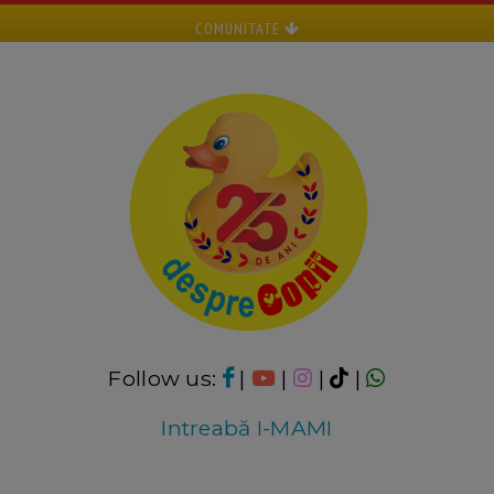
COMUNITATE
Follow us:
|
|
|
|
Intreabă I-MAMI