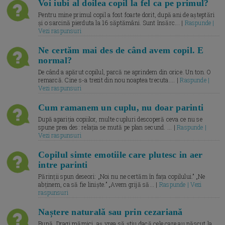
Voi iubi al doilea copil la fel ca pe primul?
Pentru mine primul copil a fost foarte dorit, după ani de așteptări
și o sarcină pierduta la 16 săptămâni. Sunt însărc... |
Raspunde |
Vezi raspunsuri
Ne certăm mai des de când avem copil. E
normal?
De când a apărut copilul, parcă ne aprindem din orice. Un ton. O
remarcă. Cine s-a trezit din nou noaptea trecuta.... |
Raspunde |
Vezi raspunsuri
Cum ramanem un cuplu, nu doar parinti
După apariția copiilor, multe cupluri descoperă ceva ce nu se
spune prea des: relația se mută pe plan secund. ... |
Raspunde |
Vezi raspunsuri
Copilul simte emotiile care plutesc in aer
intre parinti
Părinții spun deseori: „Noi nu ne certăm în fața copilului.” „Ne
abținem, ca să fie liniște.” „Avem grijă să... |
Raspunde | Vezi
raspunsuri
Naștere naturală sau prin cezariană
Bună, Dragi mămici, aș vrea să știu dacă cele care au născut la