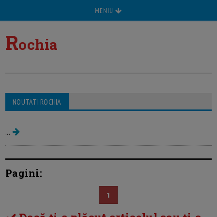
MENIU
R
ochia
NOUTATI ROCHIA
Rochia de mireasa
...
Pagini:
1