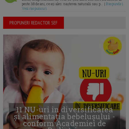
peste 38 de ani, ce ați ales: nașterea naturală sau p... |
Raspunde |
Vezi raspunsuri
PROPUNERI REDACTOR SEF
11 NU-uri in diversificarea
și alimentația bebelușului -
conform Academiei de