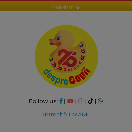
COMUNITATE
Follow us:
|
|
|
|
Intreabă I-MAMI