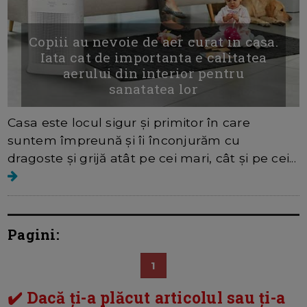
Copiii au nevoie de aer curat in casa.
Iata cat de importanta e calitatea
aerului din interior pentru
sanatatea lor
Casa este locul sigur și primitor în care
suntem împreună și îi înconjurăm cu
dragoste și grijă atât pe cei mari, cât și pe cei...
Pagini:
1
✔️ Dacă ți-a plăcut articolul sau ți-a