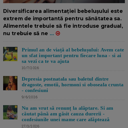
16/7/2026
AUTOR: EDITOR DC.
Diversificarea alimentației bebelușului este
extrem de importantă pentru sănătatea sa.
Alimentele trebuie să fie introduse gradual,
nu trebuie să ne
...
Primul an de viață al bebelușului: Avem cate
un sfat important pentru fiecare luna - si ai
sa vezi ca te va ajuta
10/7/2026
Depresia postnatala sau baletul dintre
dragoste, emotii, hormoni si oboseala crunta
- confesiuni
9/6/2026
Nu am vrut să renunț la alăptare. Si am
căutat până am găsit cauza durerii -
confesiunile unei mame care alăptează
27/3/2026