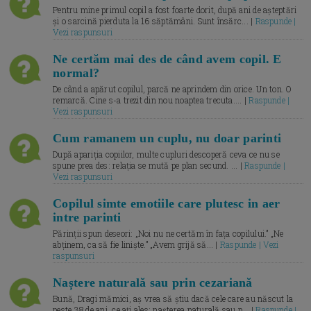
Pentru mine primul copil a fost foarte dorit, după ani de așteptări
și o sarcină pierduta la 16 săptămâni. Sunt însărc... |
Raspunde |
Vezi raspunsuri
Ne certăm mai des de când avem copil. E
normal?
De când a apărut copilul, parcă ne aprindem din orice. Un ton. O
remarcă. Cine s-a trezit din nou noaptea trecuta.... |
Raspunde |
Vezi raspunsuri
Cum ramanem un cuplu, nu doar parinti
După apariția copiilor, multe cupluri descoperă ceva ce nu se
spune prea des: relația se mută pe plan secund. ... |
Raspunde |
Vezi raspunsuri
Copilul simte emotiile care plutesc in aer
intre parinti
Părinții spun deseori: „Noi nu ne certăm în fața copilului.” „Ne
abținem, ca să fie liniște.” „Avem grijă să... |
Raspunde | Vezi
raspunsuri
Naștere naturală sau prin cezariană
Bună, Dragi mămici, aș vrea să știu dacă cele care au născut la
peste 38 de ani, ce ați ales: nașterea naturală sau p... |
Raspunde |