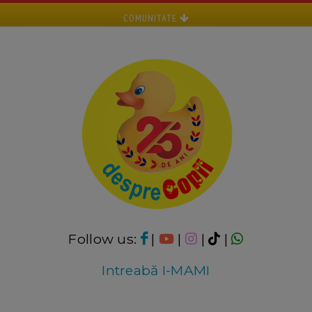
COMUNITATE
Follow us:
|
|
|
|
Intreabă I-MAMI