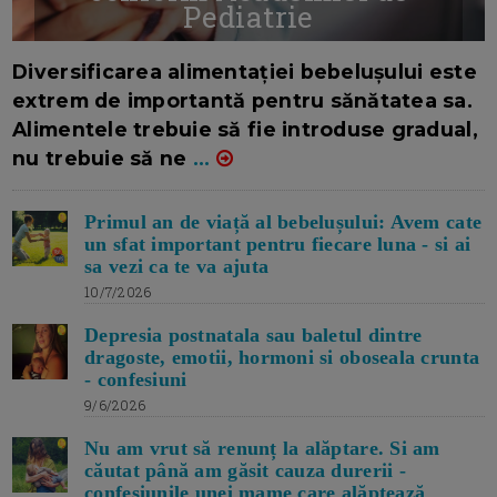
Pediatrie
16/7/2026
AUTOR: EDITOR DC.
Diversificarea alimentației bebelușului este
extrem de importantă pentru sănătatea sa.
Alimentele trebuie să fie introduse gradual,
nu trebuie să ne
...
Primul an de viață al bebelușului: Avem cate
un sfat important pentru fiecare luna - si ai
sa vezi ca te va ajuta
10/7/2026
Depresia postnatala sau baletul dintre
dragoste, emotii, hormoni si oboseala crunta
- confesiuni
9/6/2026
Nu am vrut să renunț la alăptare. Si am
căutat până am găsit cauza durerii -
confesiunile unei mame care alăptează