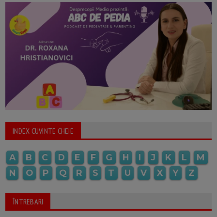
INDEX CUVINTE CHEIE
A
B
C
D
E
F
G
H
I
J
K
L
M
N
O
P
Q
R
S
T
U
V
X
Y
Z
ÎNTREBARI