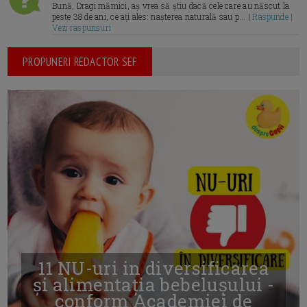
Bună, Dragi mămici, aș vrea să știu dacă cele care au născut la
peste 38 de ani, ce ați ales: nașterea naturală sau p... |
Raspunde |
Vezi raspunsuri
PROPUNERI REDACTOR SEF
11 NU-uri in diversificarea
și alimentația bebelușului -
conform Academiei de