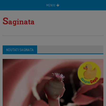
MENIU
S
aginata
NOUTATI SAGINATA