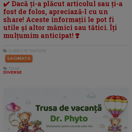
✔️ Dacă ți-a plăcut articolul sau ți-a
fost de folos, apreciază-l cu un
share! Aceste informații le pot fi
utile și altor mămici sau tătici. Îți
mulțumim anticipat! ❣️
SUBIECTE TRATATE:
SAGINATA
TEMA:
DIVERSE