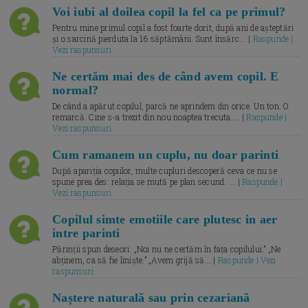
Voi iubi al doilea copil la fel ca pe primul?
Pentru mine primul copil a fost foarte dorit, după ani de așteptări
și o sarcină pierduta la 16 săptămâni. Sunt însărc... |
Raspunde |
Vezi raspunsuri
Ne certăm mai des de când avem copil. E
normal?
De când a apărut copilul, parcă ne aprindem din orice. Un ton. O
remarcă. Cine s-a trezit din nou noaptea trecuta.... |
Raspunde |
Vezi raspunsuri
Cum ramanem un cuplu, nu doar parinti
După apariția copiilor, multe cupluri descoperă ceva ce nu se
spune prea des: relația se mută pe plan secund. ... |
Raspunde |
Vezi raspunsuri
Copilul simte emotiile care plutesc in aer
intre parinti
Părinții spun deseori: „Noi nu ne certăm în fața copilului.” „Ne
abținem, ca să fie liniște.” „Avem grijă să... |
Raspunde | Vezi
raspunsuri
Naștere naturală sau prin cezariană