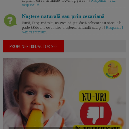
abținem, ca să fie liniște.” „Avem grijă să... |
Raspunde | Vezi
raspunsuri
Naștere naturală sau prin cezariană
Bună, Dragi mămici, aș vrea să știu dacă cele care au născut la
peste 38 de ani, ce ați ales: nașterea naturală sau p... |
Raspunde |
Vezi raspunsuri
PROPUNERI REDACTOR SEF