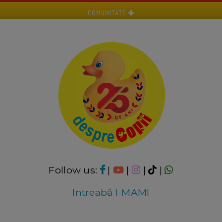
COMUNITATE
Follow us:
|
|
|
|
Intreabă I-MAMI