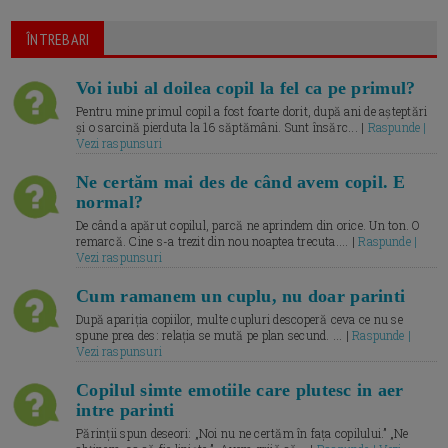
ÎNTREBARI
Voi iubi al doilea copil la fel ca pe primul?
Pentru mine primul copil a fost foarte dorit, după ani de așteptări
și o sarcină pierduta la 16 săptămâni. Sunt însărc... |
Raspunde |
Vezi raspunsuri
Ne certăm mai des de când avem copil. E
normal?
De când a apărut copilul, parcă ne aprindem din orice. Un ton. O
remarcă. Cine s-a trezit din nou noaptea trecuta.... |
Raspunde |
Vezi raspunsuri
Cum ramanem un cuplu, nu doar parinti
După apariția copiilor, multe cupluri descoperă ceva ce nu se
spune prea des: relația se mută pe plan secund. ... |
Raspunde |
Vezi raspunsuri
Copilul simte emotiile care plutesc in aer
intre parinti
Părinții spun deseori: „Noi nu ne certăm în fața copilului.” „Ne