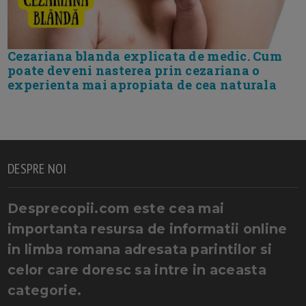
Cezariana blanda explicata de medic. Cum
poate deveni nasterea prin cezariana o
experienta mai apropiata de cea naturala
DESPRE NOI
Desprecopii.com este cea mai
importanta resursa de informatii online
in limba romana adresata parintilor si
celor care doresc sa intre in aceasta
categorie.