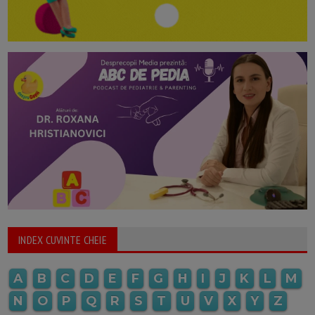
INDEX CUVINTE CHEIE
A
B
C
D
E
F
G
H
I
J
K
L
M
N
O
P
Q
R
S
T
U
V
X
Y
Z