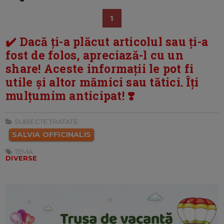
1
✔️ Dacă ți-a plăcut articolul sau ți-a
fost de folos, apreciază-l cu un
share! Aceste informații le pot fi
utile și altor mămici sau tătici. Îți
mulțumim anticipat! ❣️
SUBIECTE TRATATE:
SALVIA OFFICINALIS
TEMA:
DIVERSE