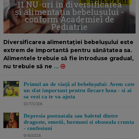
11 NU-uri in diversificarea
și alimentația bebelușului -
conform Academiei de
Pediatrie
16/7/2026
AUTOR: EDITOR DC.
Diversificarea alimentației bebelușului este
extrem de importantă pentru sănătatea sa.
Alimentele trebuie să fie introduse gradual,
nu trebuie să ne
...
Primul an de viață al bebelușului: Avem cate
un sfat important pentru fiecare luna - si ai
sa vezi ca te va ajuta
10/7/2026
Depresia postnatala sau baletul dintre
dragoste, emotii, hormoni si oboseala crunta
- confesiuni
9/6/2026