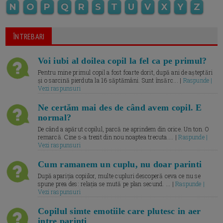
N
O
P
Q
R
S
T
U
V
X
Y
Z
ÎNTREBARI
Voi iubi al doilea copil la fel ca pe primul?
Pentru mine primul copil a fost foarte dorit, după ani de așteptări
și o sarcină pierduta la 16 săptămâni. Sunt însărc... |
Raspunde |
Vezi raspunsuri
Ne certăm mai des de când avem copil. E
normal?
De când a apărut copilul, parcă ne aprindem din orice. Un ton. O
remarcă. Cine s-a trezit din nou noaptea trecuta.... |
Raspunde |
Vezi raspunsuri
Cum ramanem un cuplu, nu doar parinti
După apariția copiilor, multe cupluri descoperă ceva ce nu se
spune prea des: relația se mută pe plan secund. ... |
Raspunde |
Vezi raspunsuri
Copilul simte emotiile care plutesc in aer
intre parinti