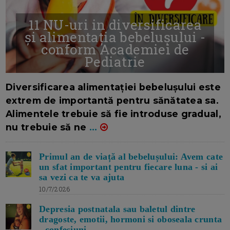
11 NU-uri in diversificarea
și alimentația bebelușului -
conform Academiei de
Pediatrie
16/7/2026
AUTOR: EDITOR DC.
Diversificarea alimentației bebelușului este
extrem de importantă pentru sănătatea sa.
Alimentele trebuie să fie introduse gradual,
nu trebuie să ne
...
Primul an de viață al bebelușului: Avem cate
un sfat important pentru fiecare luna - si ai
sa vezi ca te va ajuta
10/7/2026
Depresia postnatala sau baletul dintre
dragoste, emotii, hormoni si oboseala crunta
- confesiuni