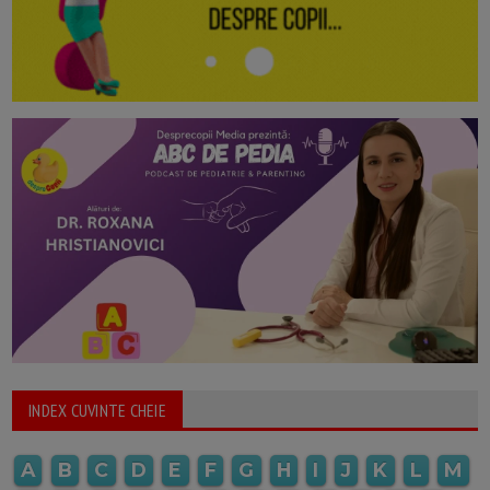
INDEX CUVINTE CHEIE
A
B
C
D
E
F
G
H
I
J
K
L
M