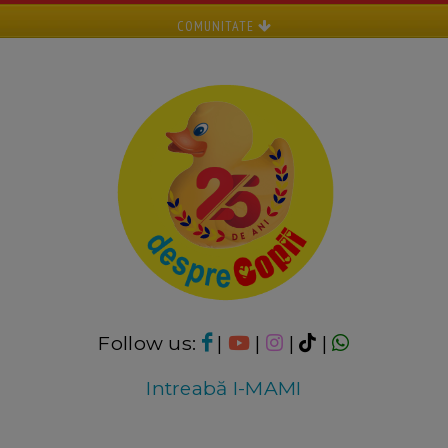
COMUNITATE
Follow us:
|
|
|
|
Intreabă I-MAMI