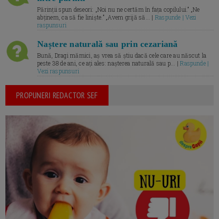
Părinții spun deseori: „Noi nu ne certăm în fața copilului.” „Ne
abținem, ca să fie liniște.” „Avem grijă să... |
Raspunde | Vezi
raspunsuri
Naștere naturală sau prin cezariană
Bună, Dragi mămici, aș vrea să știu dacă cele care au născut la
peste 38 de ani, ce ați ales: nașterea naturală sau p... |
Raspunde |
Vezi raspunsuri
PROPUNERI REDACTOR SEF