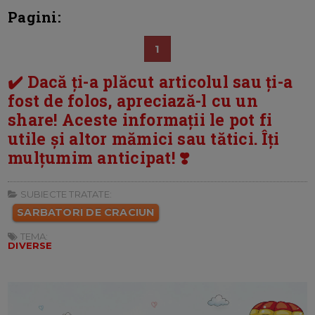
Pagini:
1
✔️ Dacă ți-a plăcut articolul sau ți-a
fost de folos, apreciază-l cu un
share! Aceste informații le pot fi
utile și altor mămici sau tătici. Îți
mulțumim anticipat! ❣️
SUBIECTE TRATATE:
SARBATORI DE CRACIUN
TEMA:
DIVERSE