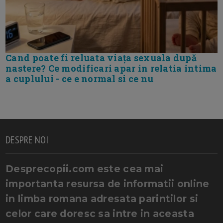
Cand poate fi reluata viața sexuala după
nastere? Ce modificari apar in relatia intima
a cuplului - ce e normal si ce nu
DESPRE NOI
Desprecopii.com este cea mai
importanta resursa de informatii online
in limba romana adresata parintilor si
celor care doresc sa intre in aceasta