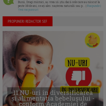
Bună, Dragi mămici, aș vrea să știu dacă cele care au născut la
peste 38 de ani, ce ați ales: nașterea naturală sau p... |
Raspunde |
Vezi raspunsuri
PROPUNERI REDACTOR SEF
11 NU-uri in diversificarea
și alimentația bebelușului -
conform Academiei de