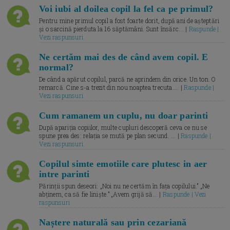
Voi iubi al doilea copil la fel ca pe primul?
Pentru mine primul copil a fost foarte dorit, după ani de așteptări
și o sarcină pierduta la 16 săptămâni. Sunt însărc... |
Raspunde |
Vezi raspunsuri
Ne certăm mai des de când avem copil. E
normal?
De când a apărut copilul, parcă ne aprindem din orice. Un ton. O
remarcă. Cine s-a trezit din nou noaptea trecuta.... |
Raspunde |
Vezi raspunsuri
Cum ramanem un cuplu, nu doar parinti
După apariția copiilor, multe cupluri descoperă ceva ce nu se
spune prea des: relația se mută pe plan secund. ... |
Raspunde |
Vezi raspunsuri
Copilul simte emotiile care plutesc in aer
intre parinti
Părinții spun deseori: „Noi nu ne certăm în fața copilului.” „Ne
abținem, ca să fie liniște.” „Avem grijă să... |
Raspunde | Vezi
raspunsuri
Naștere naturală sau prin cezariană