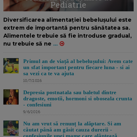
Pediatrie
16/7/2026
AUTOR: EDITOR DC.
Diversificarea alimentației bebelușului este
extrem de importantă pentru sănătatea sa.
Alimentele trebuie să fie introduse gradual,
nu trebuie să ne
...
Primul an de viață al bebelușului: Avem cate
un sfat important pentru fiecare luna - si ai
sa vezi ca te va ajuta
10/7/2026
Depresia postnatala sau baletul dintre
dragoste, emotii, hormoni si oboseala crunta
- confesiuni
9/6/2026
Nu am vrut să renunț la alăptare. Si am
căutat până am găsit cauza durerii -
confesiunile unei mame care alăptează