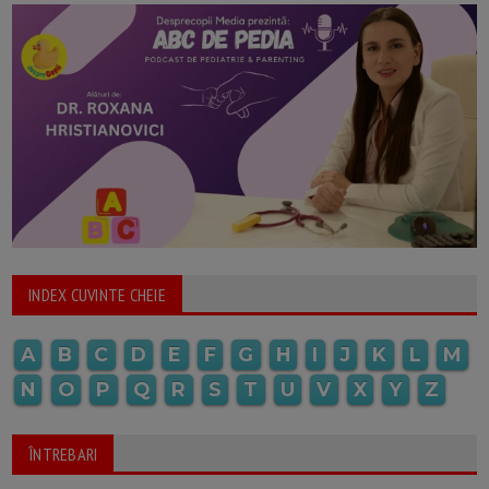
INDEX CUVINTE CHEIE
A
B
C
D
E
F
G
H
I
J
K
L
M
N
O
P
Q
R
S
T
U
V
X
Y
Z
ÎNTREBARI