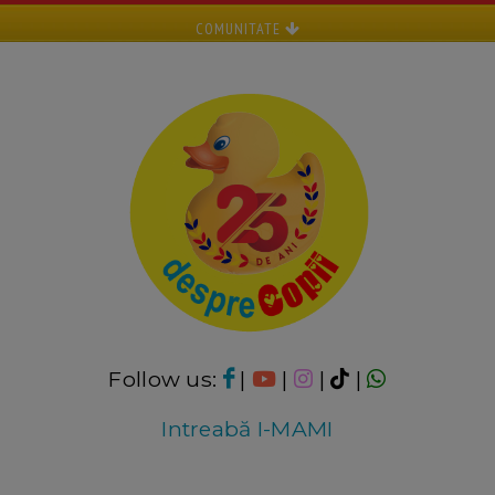
COMUNITATE
Follow us:
|
|
|
|
Intreabă I-MAMI