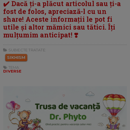
✔️ Dacă ți-a plăcut articolul sau ți-a
fost de folos, apreciază-l cu un
share! Aceste informații le pot fi
utile și altor mămici sau tătici. Îți
mulțumim anticipat! ❣️
SUBIECTE TRATATE:
SIKHISM
TEMA:
DIVERSE