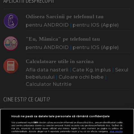
APLICATII DESPRECOPII
Odiseea Sarcinii pe telefonul tau
pentru ANDROID
|
pentru IOS (Apple)
"Eu, Mămica" pe telefonul tau
pentru ANDROID
|
pentru IOS (Apple)
Calculatoare utile in sarcina
Afla data nasterii
|
Cate Kg. in plus
|
Sexul
bebelusului
|
Culoare ochi bebe
|
Calculator Nutritie
CINE ESTI? CE CAUTI?
Doresc un copil
Adoptia
Probleme cu sarcina
Nouă ne pasă ca datele tale personale să rămână confidențiale
Noi și partenerii noștri
589
stocăm și/sau accesăm informații pe dispozitivul dvs., precum identificatorii cookie
Urmeaza sa nasc
Probleme alaptare
Bebe plange
unici pentru prelucrarea datelor cu caracter personal. Puteți accepta sau gestiona preferințele dvs. făcând clic
mai jos, respectiv vă puteți opune utilizării unui interes legitim în orice moment pe pagina cu politica de
confidențialitate. Aceste alegeri vor fi raportate partenerilor noștri și nu vă vor afecta navigarea.
Mai multe
Bebe febra
Caut bona
Cresa, Gradinta