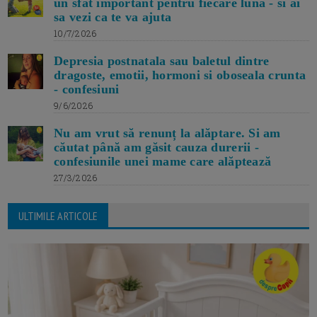
un sfat important pentru fiecare luna - si ai
sa vezi ca te va ajuta
10/7/2026
Depresia postnatala sau baletul dintre
dragoste, emotii, hormoni si oboseala crunta
- confesiuni
9/6/2026
Nu am vrut să renunț la alăptare. Si am
căutat până am găsit cauza durerii -
confesiunile unei mame care alăptează
27/3/2026
ULTIMILE ARTICOLE