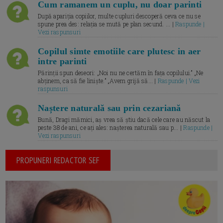
Cum ramanem un cuplu, nu doar parinti
După apariția copiilor, multe cupluri descoperă ceva ce nu se
spune prea des: relația se mută pe plan secund. ... |
Raspunde |
Vezi raspunsuri
Copilul simte emotiile care plutesc in aer
intre parinti
Părinții spun deseori: „Noi nu ne certăm în fața copilului.” „Ne
abținem, ca să fie liniște.” „Avem grijă să... |
Raspunde | Vezi
raspunsuri
Naștere naturală sau prin cezariană
Bună, Dragi mămici, aș vrea să știu dacă cele care au născut la
peste 38 de ani, ce ați ales: nașterea naturală sau p... |
Raspunde |
Vezi raspunsuri
PROPUNERI REDACTOR SEF