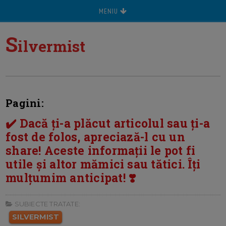
MENIU
S
ilvermist
Pagini:
✔️ Dacă ți-a plăcut articolul sau ți-a
fost de folos, apreciază-l cu un
share! Aceste informații le pot fi
utile și altor mămici sau tătici. Îți
mulțumim anticipat! ❣️
SUBIECTE TRATATE:
SILVERMIST