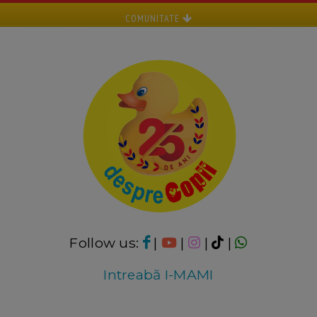
COMUNITATE
Follow us:
|
|
|
|
Intreabă I-MAMI