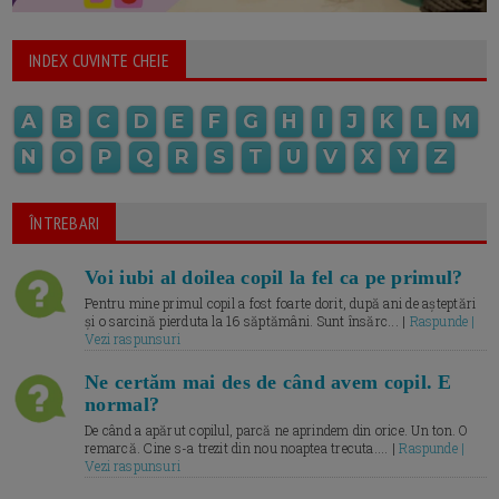
INDEX CUVINTE CHEIE
A
B
C
D
E
F
G
H
I
J
K
L
M
N
O
P
Q
R
S
T
U
V
X
Y
Z
ÎNTREBARI
Voi iubi al doilea copil la fel ca pe primul?
Pentru mine primul copil a fost foarte dorit, după ani de așteptări
și o sarcină pierduta la 16 săptămâni. Sunt însărc... |
Raspunde |
Vezi raspunsuri
Ne certăm mai des de când avem copil. E
normal?
De când a apărut copilul, parcă ne aprindem din orice. Un ton. O
remarcă. Cine s-a trezit din nou noaptea trecuta.... |
Raspunde |
Vezi raspunsuri