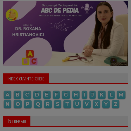
INDEX CUVINTE CHEIE
A
B
C
D
E
F
G
H
I
J
K
L
M
N
O
P
Q
R
S
T
U
V
X
Y
Z
ÎNTREBARI