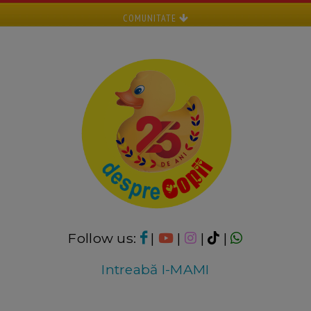
COMUNITATE
Follow us:
|
|
|
|
Intreabă I-MAMI