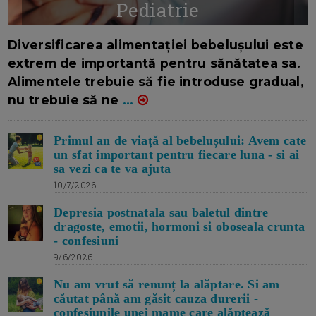
Pediatrie
16/7/2026
AUTOR: EDITOR DC.
Diversificarea alimentației bebelușului este
extrem de importantă pentru sănătatea sa.
Alimentele trebuie să fie introduse gradual,
nu trebuie să ne
...
Primul an de viață al bebelușului: Avem cate
un sfat important pentru fiecare luna - si ai
sa vezi ca te va ajuta
10/7/2026
Depresia postnatala sau baletul dintre
dragoste, emotii, hormoni si oboseala crunta
- confesiuni
9/6/2026
Nu am vrut să renunț la alăptare. Si am
căutat până am găsit cauza durerii -
confesiunile unei mame care alăptează