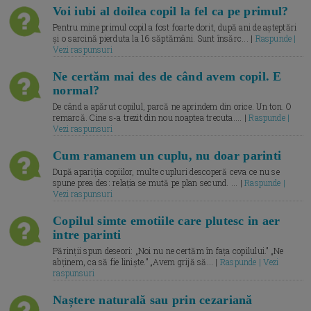
Voi iubi al doilea copil la fel ca pe primul?
Pentru mine primul copil a fost foarte dorit, după ani de așteptări
și o sarcină pierduta la 16 săptămâni. Sunt însărc... |
Raspunde |
Vezi raspunsuri
Ne certăm mai des de când avem copil. E
normal?
De când a apărut copilul, parcă ne aprindem din orice. Un ton. O
remarcă. Cine s-a trezit din nou noaptea trecuta.... |
Raspunde |
Vezi raspunsuri
Cum ramanem un cuplu, nu doar parinti
După apariția copiilor, multe cupluri descoperă ceva ce nu se
spune prea des: relația se mută pe plan secund. ... |
Raspunde |
Vezi raspunsuri
Copilul simte emotiile care plutesc in aer
intre parinti
Părinții spun deseori: „Noi nu ne certăm în fața copilului.” „Ne
abținem, ca să fie liniște.” „Avem grijă să... |
Raspunde | Vezi
raspunsuri
Naștere naturală sau prin cezariană