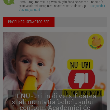
Bună, Dragi mămici, aș vrea să știu dacă cele care au născut la
peste 38 de ani, ce ați ales: nașterea naturală sau p... |
Raspunde |
Vezi raspunsuri
PROPUNERI REDACTOR SEF
11 NU-uri in diversificarea
și alimentația bebelușului -
conform Academiei de