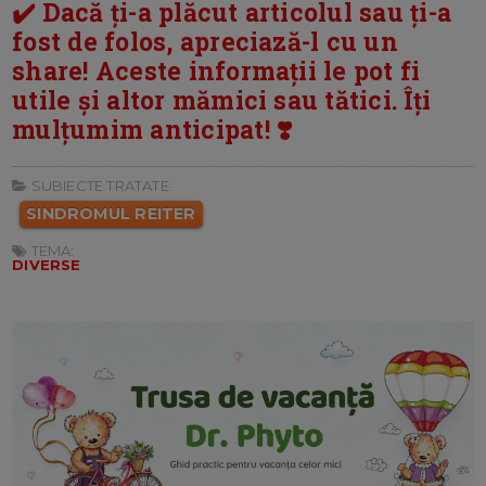
✔️ Dacă ți-a plăcut articolul sau ți-a
fost de folos, apreciază-l cu un
share! Aceste informații le pot fi
utile și altor mămici sau tătici. Îți
mulțumim anticipat! ❣️
SUBIECTE TRATATE:
SINDROMUL REITER
TEMA:
DIVERSE