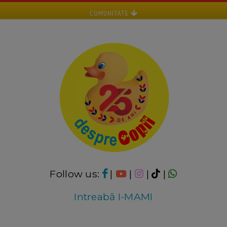
COMUNITATE
Follow us:
|
|
|
|
Intreabă I-MAMI