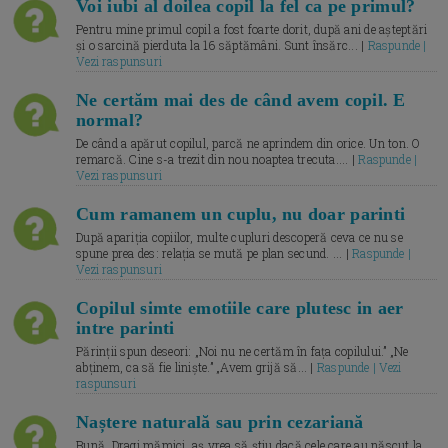
Voi iubi al doilea copil la fel ca pe primul?
Pentru mine primul copil a fost foarte dorit, după ani de așteptări
și o sarcină pierduta la 16 săptămâni. Sunt însărc... |
Raspunde |
Vezi raspunsuri
Ne certăm mai des de când avem copil. E
normal?
De când a apărut copilul, parcă ne aprindem din orice. Un ton. O
remarcă. Cine s-a trezit din nou noaptea trecuta.... |
Raspunde |
Vezi raspunsuri
Cum ramanem un cuplu, nu doar parinti
După apariția copiilor, multe cupluri descoperă ceva ce nu se
spune prea des: relația se mută pe plan secund. ... |
Raspunde |
Vezi raspunsuri
Copilul simte emotiile care plutesc in aer
intre parinti
Părinții spun deseori: „Noi nu ne certăm în fața copilului.” „Ne
abținem, ca să fie liniște.” „Avem grijă să... |
Raspunde | Vezi
raspunsuri
Naștere naturală sau prin cezariană
Bună, Dragi mămici, aș vrea să știu dacă cele care au născut la