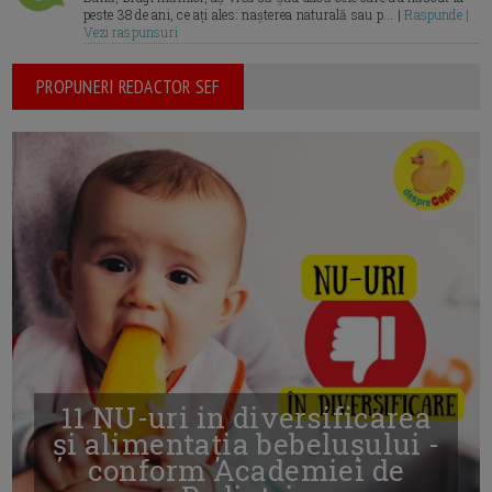
peste 38 de ani, ce ați ales: nașterea naturală sau p... |
Raspunde |
Vezi raspunsuri
PROPUNERI REDACTOR SEF
11 NU-uri in diversificarea
și alimentația bebelușului -
conform Academiei de