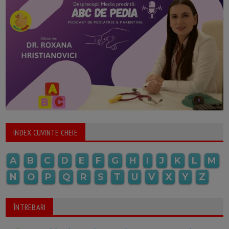
INDEX CUVINTE CHEIE
A
B
C
D
E
F
G
H
I
J
K
L
M
N
O
P
Q
R
S
T
U
V
X
Y
Z
ÎNTREBARI