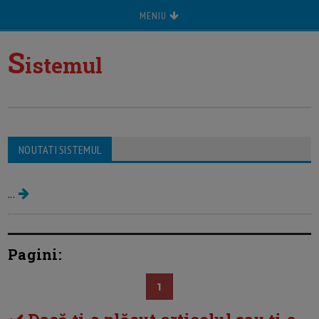
MENIU
S
istemul
NOUTATI SISTEMUL
Sistemul de invatamant in Romania
...
Pagini:
1