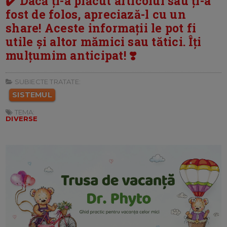
✔️ Dacă ți-a plăcut articolul sau ți-a
fost de folos, apreciază-l cu un
share! Aceste informații le pot fi
utile și altor mămici sau tătici. Îți
mulțumim anticipat! ❣️
SUBIECTE TRATATE:
SISTEMUL
TEMA:
DIVERSE