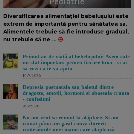
Pediatrie
16/7/2026
AUTOR: EDITOR DC.
Diversificarea alimentației bebelușului este
extrem de importantă pentru sănătatea sa.
Alimentele trebuie să fie introduse gradual,
nu trebuie să ne
...
Primul an de viață al bebelușului: Avem cate
un sfat important pentru fiecare luna - si ai
sa vezi ca te va ajuta
10/7/2026
Depresia postnatala sau baletul dintre
dragoste, emotii, hormoni si oboseala crunta
- confesiuni
9/6/2026
Nu am vrut să renunț la alăptare. Si am
căutat până am găsit cauza durerii -
confesiunile unei mame care alăptează