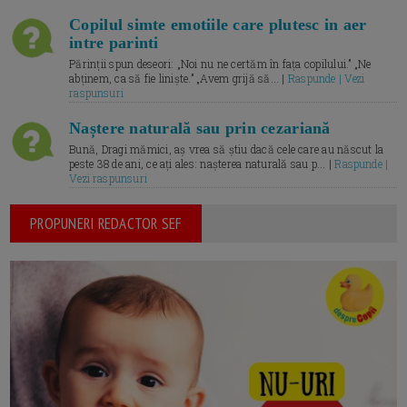
Copilul simte emotiile care plutesc in aer
intre parinti
Părinții spun deseori: „Noi nu ne certăm în fața copilului.” „Ne
abținem, ca să fie liniște.” „Avem grijă să... |
Raspunde | Vezi
raspunsuri
Naștere naturală sau prin cezariană
Bună, Dragi mămici, aș vrea să știu dacă cele care au născut la
peste 38 de ani, ce ați ales: nașterea naturală sau p... |
Raspunde |
Vezi raspunsuri
PROPUNERI REDACTOR SEF