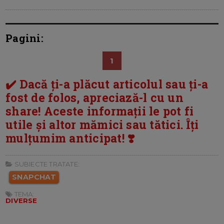
Pagini:
1
✔️ Dacă ți-a plăcut articolul sau ți-a
fost de folos, apreciază-l cu un
share! Aceste informații le pot fi
utile și altor mămici sau tătici. Îți
mulțumim anticipat! ❣️
SUBIECTE TRATATE:
SNAPCHAT
TEMA:
DIVERSE