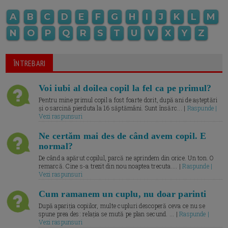
A
B
C
D
E
F
G
H
I
J
K
L
M
N
O
P
Q
R
S
T
U
V
X
Y
Z
ÎNTREBARI
Voi iubi al doilea copil la fel ca pe primul?
Pentru mine primul copil a fost foarte dorit, după ani de așteptări
și o sarcină pierduta la 16 săptămâni. Sunt însărc... |
Raspunde |
Vezi raspunsuri
Ne certăm mai des de când avem copil. E
normal?
De când a apărut copilul, parcă ne aprindem din orice. Un ton. O
remarcă. Cine s-a trezit din nou noaptea trecuta.... |
Raspunde |
Vezi raspunsuri
Cum ramanem un cuplu, nu doar parinti
După apariția copiilor, multe cupluri descoperă ceva ce nu se
spune prea des: relația se mută pe plan secund. ... |
Raspunde |
Vezi raspunsuri