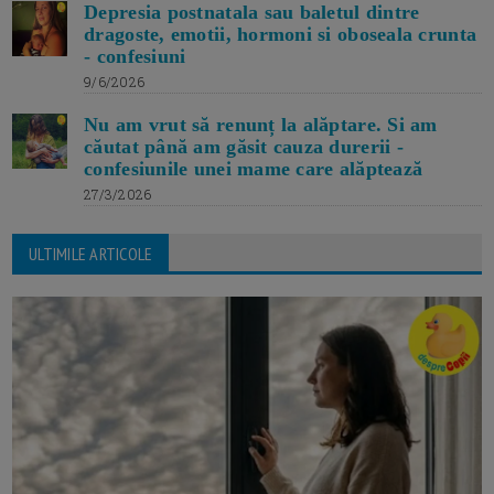
Depresia postnatala sau baletul dintre
dragoste, emotii, hormoni si oboseala crunta
- confesiuni
9/6/2026
Nu am vrut să renunț la alăptare. Si am
căutat până am găsit cauza durerii -
confesiunile unei mame care alăptează
27/3/2026
ULTIMILE ARTICOLE