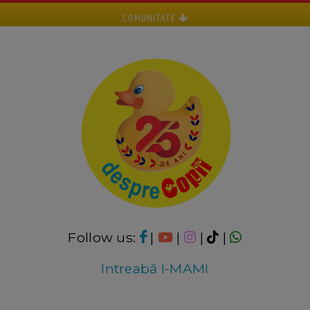
COMUNITATE
Follow us:
|
|
|
|
Intreabă I-MAMI