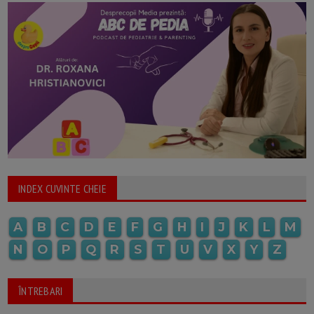
INDEX CUVINTE CHEIE
A
B
C
D
E
F
G
H
I
J
K
L
M
N
O
P
Q
R
S
T
U
V
X
Y
Z
ÎNTREBARI