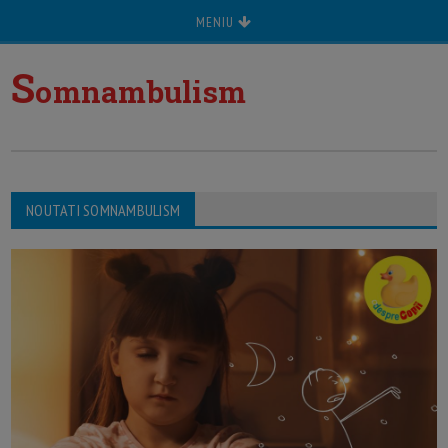
MENIU
S
omnambulism
NOUTATI SOMNAMBULISM