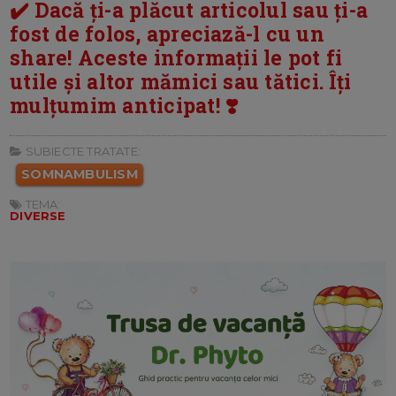
✔️ Dacă ți-a plăcut articolul sau ți-a
fost de folos, apreciază-l cu un
share! Aceste informații le pot fi
utile și altor mămici sau tătici. Îți
mulțumim anticipat! ❣️
SUBIECTE TRATATE:
SOMNAMBULISM
TEMA:
DIVERSE