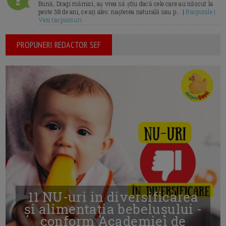
Bună, Dragi mămici, aș vrea să știu dacă cele care au născut la
peste 38 de ani, ce ați ales: nașterea naturală sau p... |
Raspunde |
Vezi raspunsuri
PROPUNERI REDACTOR SEF
11 NU-uri in diversificarea
și alimentația bebelușului -
conform Academiei de