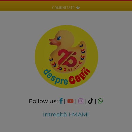
COMUNITATE
Follow us:
|
|
|
|
Intreabă I-MAMI