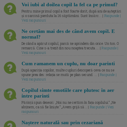
Voi iubi al doilea copil la fel ca pe primul?
Pentru mine primul copil a fost foarte dorit, după ani de așteptări
și o sarcină pierduta la 16 săptămâni. Sunt însărc... |
Raspunde |
Vezi raspunsuri
Ne certăm mai des de când avem copil. E
normal?
De când a apărut copilul, parcă ne aprindem din orice. Un ton. O
remarcă. Cine s-a trezit din nou noaptea trecuta.... |
Raspunde |
Vezi raspunsuri
Cum ramanem un cuplu, nu doar parinti
După apariția copiilor, multe cupluri descoperă ceva ce nu se
spune prea des: relația se mută pe plan secund. ... |
Raspunde |
Vezi raspunsuri
Copilul simte emotiile care plutesc in aer
intre parinti
Părinții spun deseori: „Noi nu ne certăm în fața copilului.” „Ne
abținem, ca să fie liniște.” „Avem grijă să... |
Raspunde | Vezi
raspunsuri
Naștere naturală sau prin cezariană