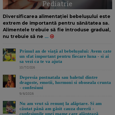
Pediatrie
16/7/2026
AUTOR: EDITOR DC.
Diversificarea alimentației bebelușului este
extrem de importantă pentru sănătatea sa.
Alimentele trebuie să fie introduse gradual,
nu trebuie să ne
...
Primul an de viață al bebelușului: Avem cate
un sfat important pentru fiecare luna - si ai
sa vezi ca te va ajuta
10/7/2026
Depresia postnatala sau baletul dintre
dragoste, emotii, hormoni si oboseala crunta
- confesiuni
9/6/2026
Nu am vrut să renunț la alăptare. Si am
căutat până am găsit cauza durerii -
confesiunile unei mame care alăptează