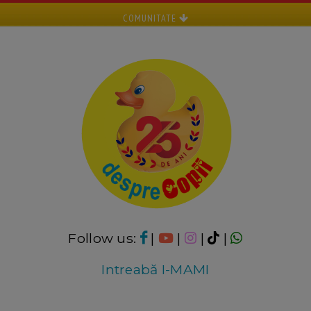
COMUNITATE
Follow us:
|
|
|
|
Intreabă I-MAMI