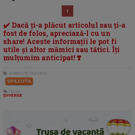
1
✔️ Dacă ți-a plăcut articolul sau ți-a
fost de folos, apreciază-l cu un
share! Aceste informații le pot fi
utile și altor mămici sau tătici. Îți
mulțumim anticipat! ❣️
SUBIECTE TRATATE:
SPILCUTA
TEMA:
DIVERSE