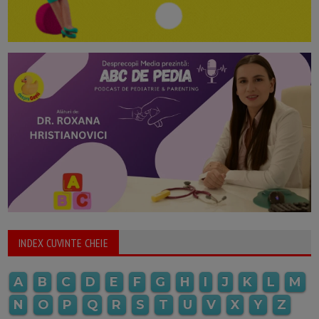
INDEX CUVINTE CHEIE
A
B
C
D
E
F
G
H
I
J
K
L
M
N
O
P
Q
R
S
T
U
V
X
Y
Z