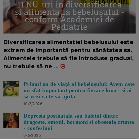
11 NU-uri in diversificarea
și alimentația bebelușului -
conform Academiei de
Pediatrie
16/7/2026
AUTOR: EDITOR DC.
Diversificarea alimentației bebelușului este
extrem de importantă pentru sănătatea sa.
Alimentele trebuie să fie introduse gradual,
nu trebuie să ne
...
Primul an de viață al bebelușului: Avem cate
un sfat important pentru fiecare luna - si ai
sa vezi ca te va ajuta
10/7/2026
Depresia postnatala sau baletul dintre
dragoste, emotii, hormoni si oboseala crunta
- confesiuni
9/6/2026