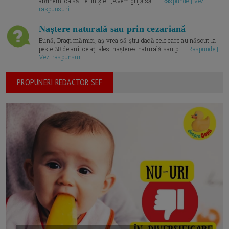
abținem, ca să fie liniște.” „Avem grijă să... |
Raspunde | Vezi
raspunsuri
Naștere naturală sau prin cezariană
Bună, Dragi mămici, aș vrea să știu dacă cele care au născut la
peste 38 de ani, ce ați ales: nașterea naturală sau p... |
Raspunde |
Vezi raspunsuri
PROPUNERI REDACTOR SEF