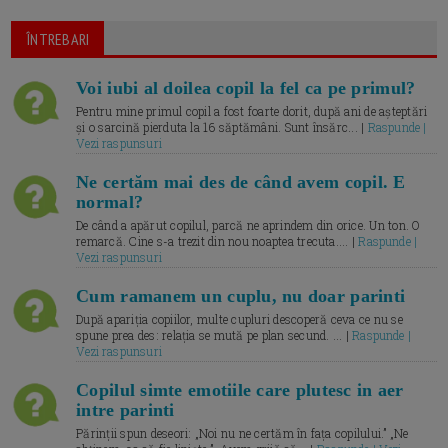
ÎNTREBARI
Voi iubi al doilea copil la fel ca pe primul?
Pentru mine primul copil a fost foarte dorit, după ani de așteptări
și o sarcină pierduta la 16 săptămâni. Sunt însărc... |
Raspunde |
Vezi raspunsuri
Ne certăm mai des de când avem copil. E
normal?
De când a apărut copilul, parcă ne aprindem din orice. Un ton. O
remarcă. Cine s-a trezit din nou noaptea trecuta.... |
Raspunde |
Vezi raspunsuri
Cum ramanem un cuplu, nu doar parinti
După apariția copiilor, multe cupluri descoperă ceva ce nu se
spune prea des: relația se mută pe plan secund. ... |
Raspunde |
Vezi raspunsuri
Copilul simte emotiile care plutesc in aer
intre parinti
Părinții spun deseori: „Noi nu ne certăm în fața copilului.” „Ne