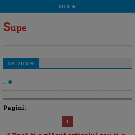
MENIU
S
upe
NOUTATI SUPE
Supe creme
...
Pagini:
1