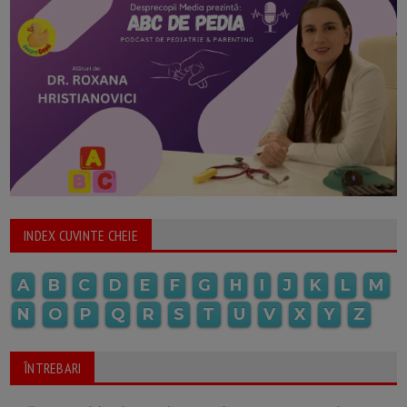
INDEX CUVINTE CHEIE
A
B
C
D
E
F
G
H
I
J
K
L
M
N
O
P
Q
R
S
T
U
V
X
Y
Z
ÎNTREBARI