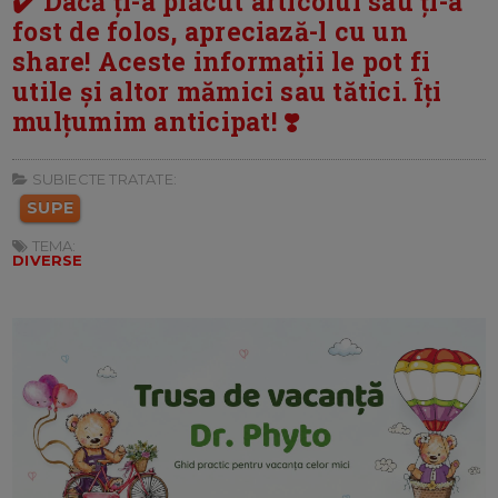
✔️ Dacă ți-a plăcut articolul sau ți-a
fost de folos, apreciază-l cu un
share! Aceste informații le pot fi
utile și altor mămici sau tătici. Îți
mulțumim anticipat! ❣️
SUBIECTE TRATATE:
SUPE
TEMA:
DIVERSE