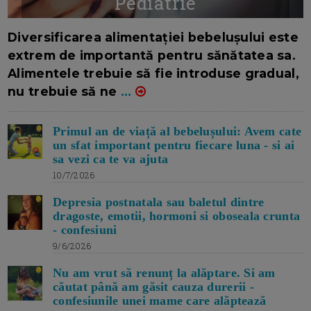
Pediatrie
16/7/2026
AUTOR: EDITOR DC.
Diversificarea alimentației bebelușului este
extrem de importantă pentru sănătatea sa.
Alimentele trebuie să fie introduse gradual,
nu trebuie să ne
...
Primul an de viață al bebelușului: Avem cate
un sfat important pentru fiecare luna - si ai
sa vezi ca te va ajuta
10/7/2026
Depresia postnatala sau baletul dintre
dragoste, emotii, hormoni si oboseala crunta
- confesiuni
9/6/2026
Nu am vrut să renunț la alăptare. Si am
căutat până am găsit cauza durerii -
confesiunile unei mame care alăptează