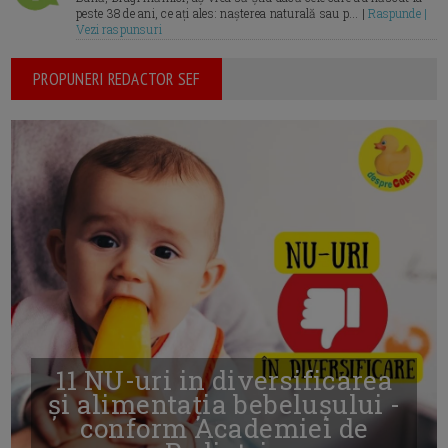
peste 38 de ani, ce ați ales: nașterea naturală sau p... |
Raspunde |
Vezi raspunsuri
PROPUNERI REDACTOR SEF
11 NU-uri in diversificarea
și alimentația bebelușului -
conform Academiei de