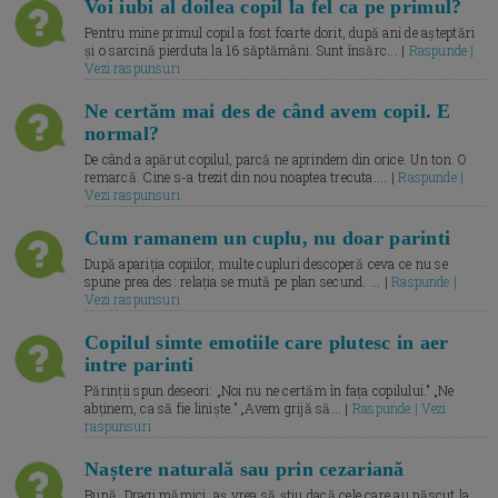
Voi iubi al doilea copil la fel ca pe primul?
Pentru mine primul copil a fost foarte dorit, după ani de așteptări
și o sarcină pierduta la 16 săptămâni. Sunt însărc... |
Raspunde |
Vezi raspunsuri
Ne certăm mai des de când avem copil. E
normal?
De când a apărut copilul, parcă ne aprindem din orice. Un ton. O
remarcă. Cine s-a trezit din nou noaptea trecuta.... |
Raspunde |
Vezi raspunsuri
Cum ramanem un cuplu, nu doar parinti
După apariția copiilor, multe cupluri descoperă ceva ce nu se
spune prea des: relația se mută pe plan secund. ... |
Raspunde |
Vezi raspunsuri
Copilul simte emotiile care plutesc in aer
intre parinti
Părinții spun deseori: „Noi nu ne certăm în fața copilului.” „Ne
abținem, ca să fie liniște.” „Avem grijă să... |
Raspunde | Vezi
raspunsuri
Naștere naturală sau prin cezariană
Bună, Dragi mămici, aș vrea să știu dacă cele care au născut la