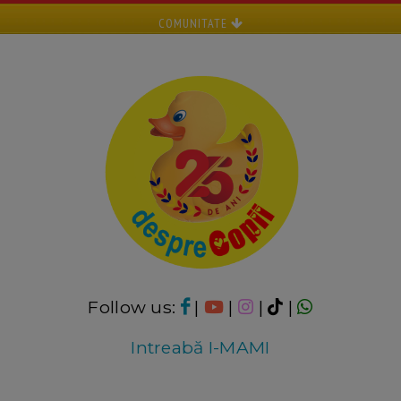
COMUNITATE
Follow us:
|
|
|
|
Intreabă I-MAMI