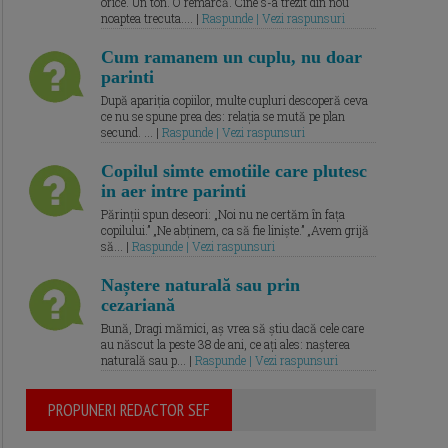
orice. Un ton. O remarcă. Cine s-a trezit din nou
noaptea trecuta.... |
Raspunde | Vezi raspunsuri
Cum ramanem un cuplu, nu doar
parinti
După apariția copiilor, multe cupluri descoperă ceva
ce nu se spune prea des: relația se mută pe plan
secund. ... |
Raspunde | Vezi raspunsuri
Copilul simte emotiile care plutesc
in aer intre parinti
Părinții spun deseori: „Noi nu ne certăm în fața
copilului.” „Ne abținem, ca să fie liniște.” „Avem grijă
să... |
Raspunde | Vezi raspunsuri
Naștere naturală sau prin
cezariană
Bună, Dragi mămici, aș vrea să știu dacă cele care
au născut la peste 38 de ani, ce ați ales: nașterea
naturală sau p... |
Raspunde | Vezi raspunsuri
PROPUNERI REDACTOR SEF