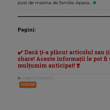
post de masina de familie. Apasa...
Pagini:
✔️ Dacă ți-a plăcut articolul sau ț
share! Aceste informații le pot fi u
mulțumim anticipat! ❣️
SUBIECTE TRATATE:
SUZUKI