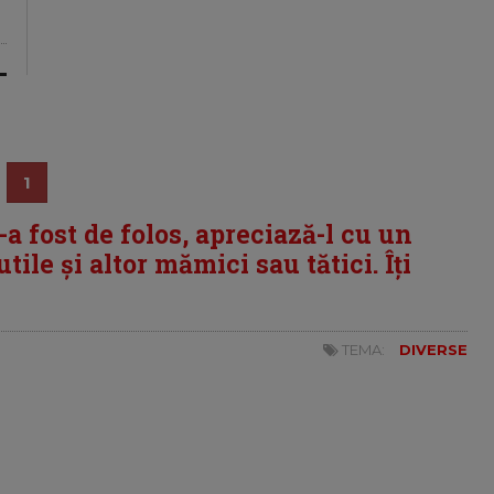
1
i-a fost de folos, apreciază-l cu un
tile și altor mămici sau tătici. Îți
TEMA:
DIVERSE