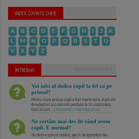
INDEX CUVINTE CHEIE
A
B
C
D
E
F
G
H
I
J
K
L
M
N
O
P
Q
R
S
T
U
V
X
Y
Z
ÎNTREBARI
PUNE O ÎNTREBARE
Voi iubi al doilea copil la fel ca pe
primul?
Pentru mine primul copil a fost foarte dorit, după ani
de așteptări și o sarcină pierduta la 16 săptămâni.
Sunt însărc... |
Raspunde | Vezi raspunsuri
Ne certăm mai des de când avem
copil. E normal?
De când a apărut copilul, parcă ne aprindem din