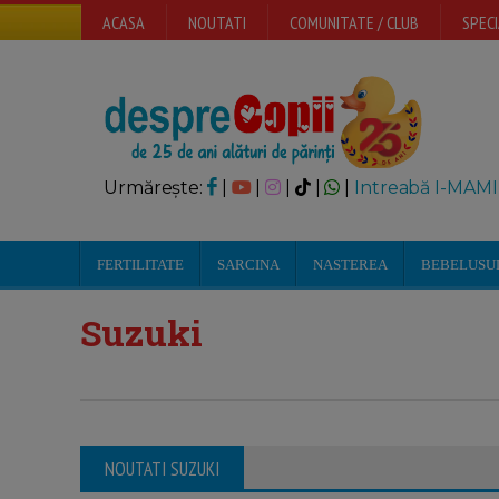
ACASA
NOUTATI
COMUNITATE / CLUB
SPECI
Urmărește:
|
|
|
|
|
Intreabă I-MAMI
FERTILITATE
SARCINA
NASTEREA
BEBELUSU
Suzuki
NOUTATI SUZUKI