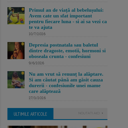
Primul an de viață al bebelușului:
Avem cate un sfat important
pentru fiecare luna - si ai sa vezi ca
te va ajuta
10/7/2026
Depresia postnatala sau baletul
dintre dragoste, emotii, hormoni si
oboseala crunta - confesiuni
9/6/2026
Nu am vrut să renunț la alăptare.
Si am căutat până am găsit cauza
durerii - confesiunile unei mame
care alăptează
27/3/2026
ULTIMILE ARTICOLE
NOUTATI AICI