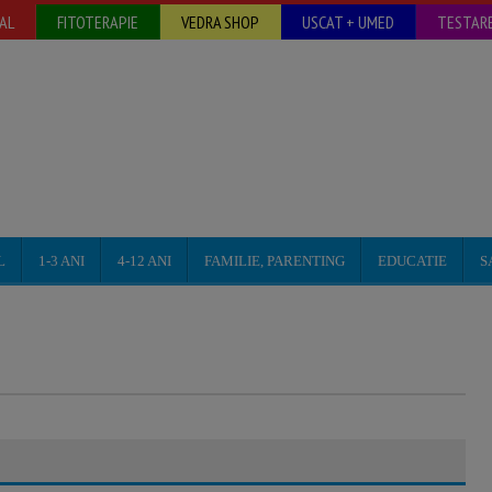
AL
FITOTERAPIE
VEDRA SHOP
USCAT + UMED
TESTARE
L
1-3 ANI
4-12 ANI
FAMILIE, PARENTING
EDUCATIE
S