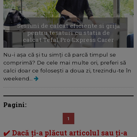
Sesiuni de calcat eficiente si grija
pentru tesaturi cu statia de
calcat Tefal Pro Express Carer
Nu-i așa că și tu simți că parcă timpul se
comprimă? De cele mai multe ori, preferi să
calci doar ce folosești a doua zi, trezindu-te în
weekend...
Pagini:
1
✔️ Dacă ți-a plăcut articolul sau ți-a