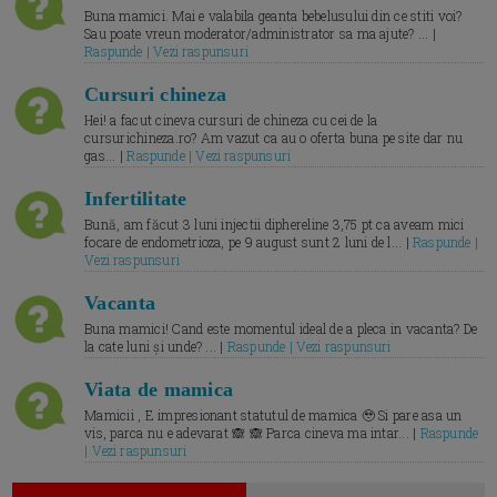
Buna mamici. Mai e valabila geanta bebelusului din ce stiti voi?
Sau poate vreun moderator/administrator sa ma ajute? ... |
Raspunde | Vezi raspunsuri
Cursuri chineza
Hei! a facut cineva cursuri de chineza cu cei de la
cursurichineza.ro? Am vazut ca au o oferta buna pe site dar nu
gas... |
Raspunde | Vezi raspunsuri
Infertilitate
Bună, am făcut 3 luni injectii diphereline 3,75 pt ca aveam mici
focare de endometrioza, pe 9 august sunt 2 luni de l... |
Raspunde |
Vezi raspunsuri
Vacanta
Buna mamici! Cand este momentul ideal de a pleca in vacanta? De
la cate luni și unde? ... |
Raspunde | Vezi raspunsuri
Viata de mamica
Mamicii , E impresionant statutul de mamica 🥹 Si pare asa un
vis, parca nu e adevarat 🙈 🙈 Parca cineva ma intar... |
Raspunde
| Vezi raspunsuri