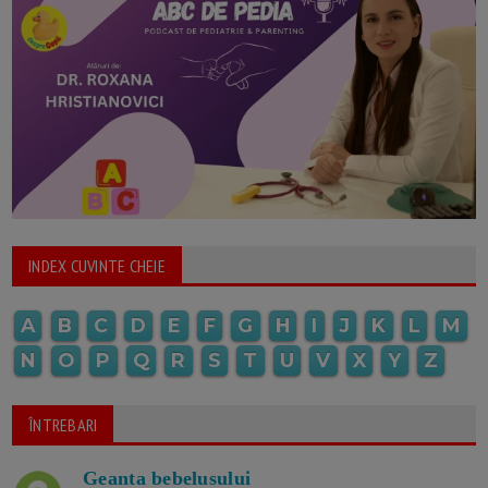
INDEX CUVINTE CHEIE
A
B
C
D
E
F
G
H
I
J
K
L
M
N
O
P
Q
R
S
T
U
V
X
Y
Z
ÎNTREBARI
Geanta bebelusului