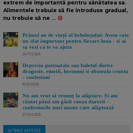
extrem de importantă pentru sănătatea sa.
Alimentele trebuie să fie introduse gradual,
nu trebuie să ne
...
Primul an de viață al bebelușului: Avem cate
un sfat important pentru fiecare luna - si ai
sa vezi ca te va ajuta
10/7/2026
Depresia postnatala sau baletul dintre
dragoste, emotii, hormoni si oboseala crunta
- confesiuni
9/6/2026
Nu am vrut să renunț la alăptare. Si am
căutat până am găsit cauza durerii -
confesiunile unei mame care alăptează
27/3/2026
ULTIMILE ARTICOLE