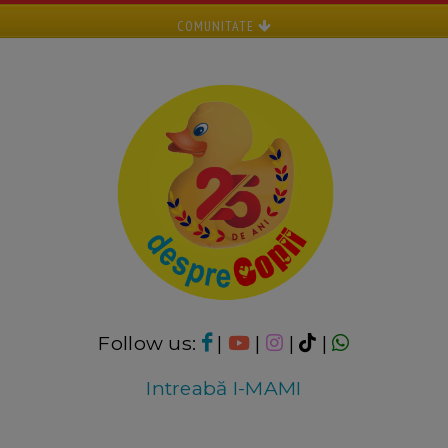
COMUNITATE
Follow us:
|
|
|
|
Intreabă I-MAMI