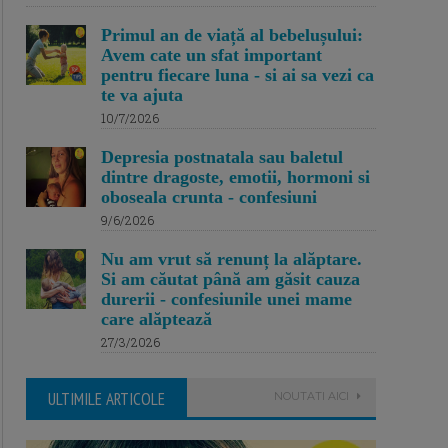
Primul an de viață al bebelușului:
Avem cate un sfat important
pentru fiecare luna - si ai sa vezi ca
te va ajuta
10/7/2026
Depresia postnatala sau baletul
dintre dragoste, emotii, hormoni si
oboseala crunta - confesiuni
9/6/2026
Nu am vrut să renunț la alăptare.
Si am căutat până am găsit cauza
durerii - confesiunile unei mame
care alăptează
27/3/2026
ULTIMILE ARTICOLE
NOUTATI AICI