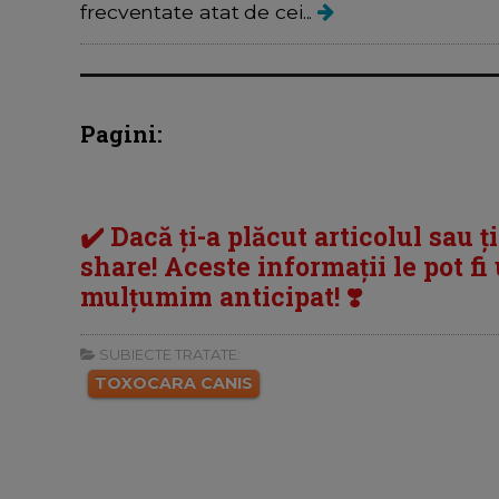
frecventate atat de cei...
Pagini:
✔️ Dacă ți-a plăcut articolul sau ț
share! Aceste informații le pot fi u
mulțumim anticipat! ❣️
SUBIECTE TRATATE:
TOXOCARA CANIS