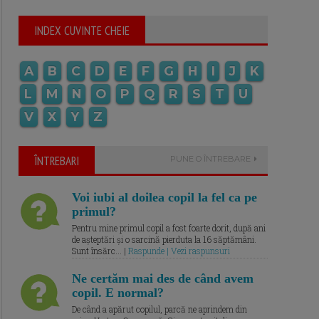
INDEX CUVINTE CHEIE
A
B
C
D
E
F
G
H
I
J
K
L
M
N
O
P
Q
R
S
T
U
V
X
Y
Z
ÎNTREBARI
PUNE O ÎNTREBARE
Voi iubi al doilea copil la fel ca pe
primul?
Pentru mine primul copil a fost foarte dorit, după ani
de așteptări și o sarcină pierduta la 16 săptămâni.
Sunt însărc... |
Raspunde | Vezi raspunsuri
Ne certăm mai des de când avem
copil. E normal?
De când a apărut copilul, parcă ne aprindem din