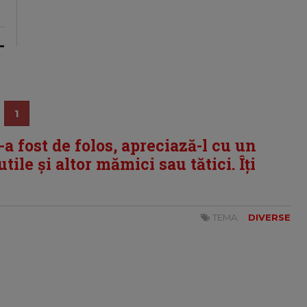
1
i-a fost de folos, apreciază-l cu un
tile și altor mămici sau tătici. Îți
TEMA:
DIVERSE