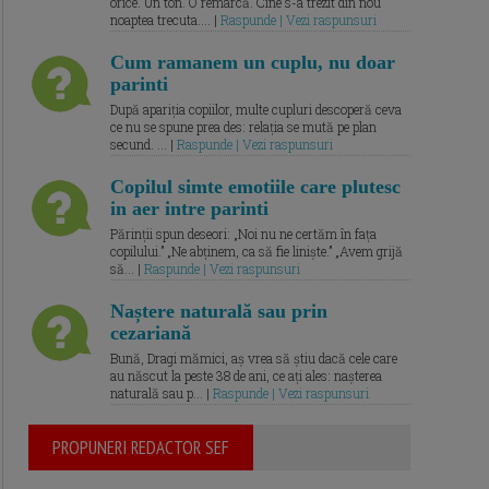
orice. Un ton. O remarcă. Cine s-a trezit din nou
noaptea trecuta.... |
Raspunde | Vezi raspunsuri
Cum ramanem un cuplu, nu doar
parinti
După apariția copiilor, multe cupluri descoperă ceva
ce nu se spune prea des: relația se mută pe plan
secund. ... |
Raspunde | Vezi raspunsuri
Copilul simte emotiile care plutesc
in aer intre parinti
Părinții spun deseori: „Noi nu ne certăm în fața
copilului.” „Ne abținem, ca să fie liniște.” „Avem grijă
să... |
Raspunde | Vezi raspunsuri
Naștere naturală sau prin
cezariană
Bună, Dragi mămici, aș vrea să știu dacă cele care
au născut la peste 38 de ani, ce ați ales: nașterea
naturală sau p... |
Raspunde | Vezi raspunsuri
PROPUNERI REDACTOR SEF