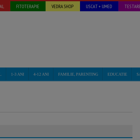
AL
FITOTERAPIE
VEDRA SHOP
USCAT + UMED
TESTARE
L
1-3 ANI
4-12 ANI
FAMILIE, PARENTING
EDUCATIE
S