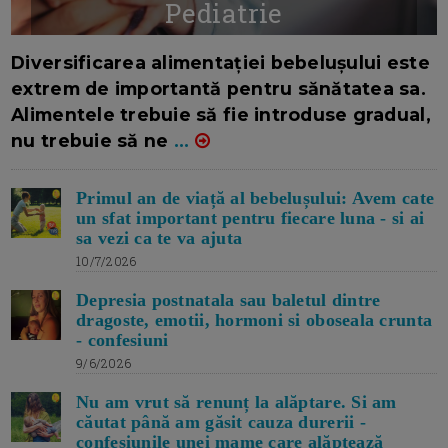
Pediatrie
16/7/2026
AUTOR: EDITOR DC.
Diversificarea alimentației bebelușului este
extrem de importantă pentru sănătatea sa.
Alimentele trebuie să fie introduse gradual,
nu trebuie să ne
...
Primul an de viață al bebelușului: Avem cate
un sfat important pentru fiecare luna - si ai
sa vezi ca te va ajuta
10/7/2026
Depresia postnatala sau baletul dintre
dragoste, emotii, hormoni si oboseala crunta
- confesiuni
9/6/2026
Nu am vrut să renunț la alăptare. Si am
căutat până am găsit cauza durerii -
confesiunile unei mame care alăptează