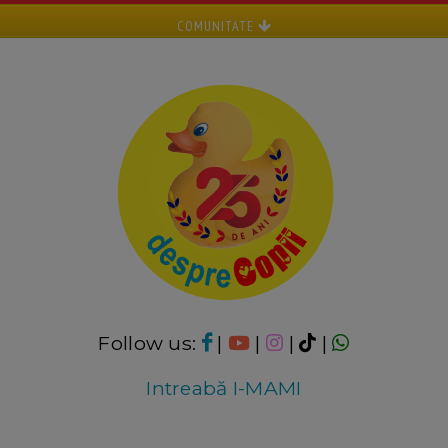
COMUNITATE
Follow us:
|
|
|
|
Intreabă I-MAMI