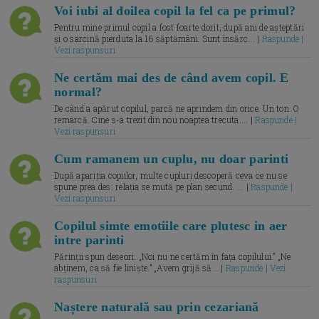
Voi iubi al doilea copil la fel ca pe primul?
Pentru mine primul copil a fost foarte dorit, după ani de așteptări
și o sarcină pierduta la 16 săptămâni. Sunt însărc... |
Raspunde |
Vezi raspunsuri
Ne certăm mai des de când avem copil. E
normal?
De când a apărut copilul, parcă ne aprindem din orice. Un ton. O
remarcă. Cine s-a trezit din nou noaptea trecuta.... |
Raspunde |
Vezi raspunsuri
Cum ramanem un cuplu, nu doar parinti
După apariția copiilor, multe cupluri descoperă ceva ce nu se
spune prea des: relația se mută pe plan secund. ... |
Raspunde |
Vezi raspunsuri
Copilul simte emotiile care plutesc in aer
intre parinti
Părinții spun deseori: „Noi nu ne certăm în fața copilului.” „Ne
abținem, ca să fie liniște.” „Avem grijă să... |
Raspunde | Vezi
raspunsuri
Naștere naturală sau prin cezariană