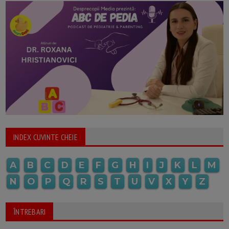
INDEX CUVINTE CHEIE
A
B
C
D
E
F
G
H
I
J
K
L
M
N
O
P
Q
R
S
T
U
V
X
Y
Z
ÎNTREBARI