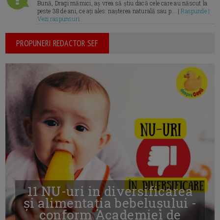
Bună, Dragi mămici, aș vrea să știu dacă cele care au născut la
peste 38 de ani, ce ați ales: nașterea naturală sau p... |
Raspunde |
Vezi raspunsuri
PROPUNERI REDACTOR SEF
11 NU-uri in diversificarea
și alimentația bebelușului -
conform Academiei de