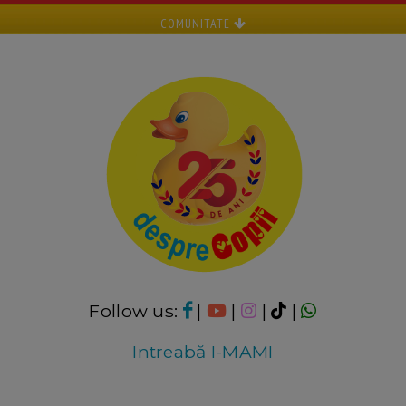
COMUNITATE
Follow us:
|
|
|
|
Intreabă I-MAMI