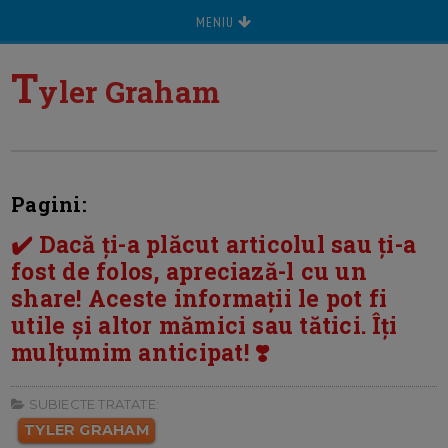
MENIU
T
yler Graham
Pagini:
✔️ Dacă ți-a plăcut articolul sau ți-a
fost de folos, apreciază-l cu un
share! Aceste informații le pot fi
utile și altor mămici sau tătici. Îți
mulțumim anticipat! ❣️
SUBIECTE TRATATE:
TYLER GRAHAM