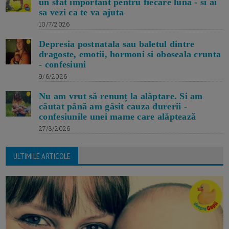
un sfat important pentru fiecare luna - si ai
sa vezi ca te va ajuta
10/7/2026
Depresia postnatala sau baletul dintre
dragoste, emotii, hormoni si oboseala crunta
- confesiuni
9/6/2026
Nu am vrut să renunț la alăptare. Si am
căutat până am găsit cauza durerii -
confesiunile unei mame care alăptează
27/3/2026
ULTIMILE ARTICOLE