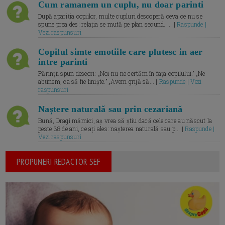
Cum ramanem un cuplu, nu doar parinti
După apariția copiilor, multe cupluri descoperă ceva ce nu se
spune prea des: relația se mută pe plan secund. ... |
Raspunde |
Vezi raspunsuri
Copilul simte emotiile care plutesc in aer
intre parinti
Părinții spun deseori: „Noi nu ne certăm în fața copilului.” „Ne
abținem, ca să fie liniște.” „Avem grijă să... |
Raspunde | Vezi
raspunsuri
Naștere naturală sau prin cezariană
Bună, Dragi mămici, aș vrea să știu dacă cele care au născut la
peste 38 de ani, ce ați ales: nașterea naturală sau p... |
Raspunde |
Vezi raspunsuri
PROPUNERI REDACTOR SEF