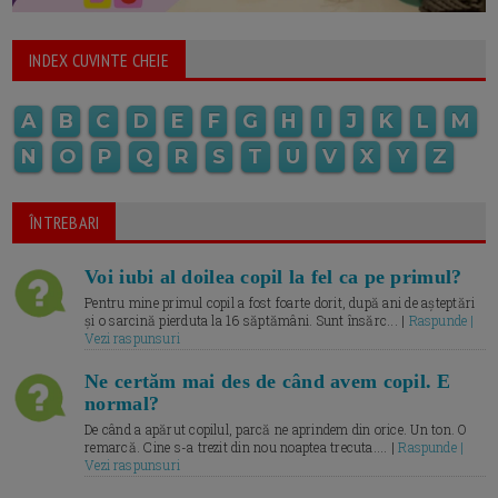
INDEX CUVINTE CHEIE
A
B
C
D
E
F
G
H
I
J
K
L
M
N
O
P
Q
R
S
T
U
V
X
Y
Z
ÎNTREBARI
Voi iubi al doilea copil la fel ca pe primul?
Pentru mine primul copil a fost foarte dorit, după ani de așteptări
și o sarcină pierduta la 16 săptămâni. Sunt însărc... |
Raspunde |
Vezi raspunsuri
Ne certăm mai des de când avem copil. E
normal?
De când a apărut copilul, parcă ne aprindem din orice. Un ton. O
remarcă. Cine s-a trezit din nou noaptea trecuta.... |
Raspunde |
Vezi raspunsuri