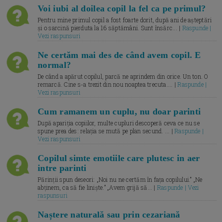
Voi iubi al doilea copil la fel ca pe primul?
Pentru mine primul copil a fost foarte dorit, după ani de așteptări
și o sarcină pierduta la 16 săptămâni. Sunt însărc... |
Raspunde |
Vezi raspunsuri
Ne certăm mai des de când avem copil. E
normal?
De când a apărut copilul, parcă ne aprindem din orice. Un ton. O
remarcă. Cine s-a trezit din nou noaptea trecuta.... |
Raspunde |
Vezi raspunsuri
Cum ramanem un cuplu, nu doar parinti
După apariția copiilor, multe cupluri descoperă ceva ce nu se
spune prea des: relația se mută pe plan secund. ... |
Raspunde |
Vezi raspunsuri
Copilul simte emotiile care plutesc in aer
intre parinti
Părinții spun deseori: „Noi nu ne certăm în fața copilului.” „Ne
abținem, ca să fie liniște.” „Avem grijă să... |
Raspunde | Vezi
raspunsuri
Naștere naturală sau prin cezariană