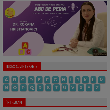
INDEX CUVINTE CHEIE
A
B
C
D
E
F
G
H
I
J
K
L
M
N
O
P
Q
R
S
T
U
V
X
Y
Z
ÎNTREBARI