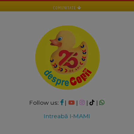
COMUNITATE
Follow us:
|
|
|
|
Intreabă I-MAMI