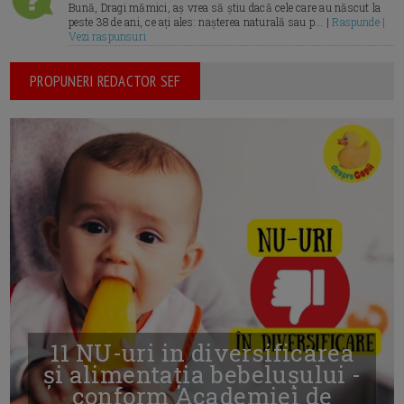
Bună, Dragi mămici, aș vrea să știu dacă cele care au născut la
peste 38 de ani, ce ați ales: nașterea naturală sau p... |
Raspunde |
Vezi raspunsuri
PROPUNERI REDACTOR SEF
11 NU-uri in diversificarea
și alimentația bebelușului -
conform Academiei de