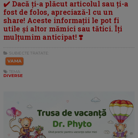
✔️ Dacă ți-a plăcut articolul sau ți-a
fost de folos, apreciază-l cu un
share! Aceste informații le pot fi
utile și altor mămici sau tătici. Îți
mulțumim anticipat! ❣️
SUBIECTE TRATATE:
VAMA
TEMA:
DIVERSE