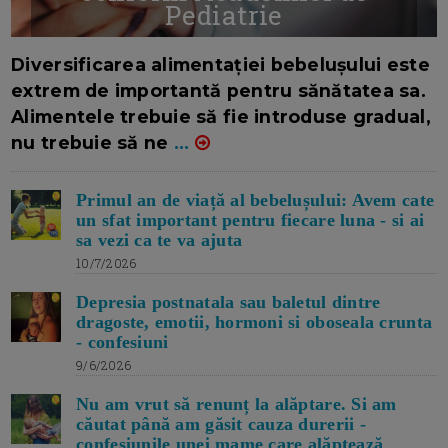
Pediatrie
16/7/2026
AUTOR: EDITOR DC.
Diversificarea alimentației bebelușului este
extrem de importantă pentru sănătatea sa.
Alimentele trebuie să fie introduse gradual,
nu trebuie să ne
...
Primul an de viață al bebelușului: Avem cate
un sfat important pentru fiecare luna - si ai
sa vezi ca te va ajuta
10/7/2026
Depresia postnatala sau baletul dintre
dragoste, emotii, hormoni si oboseala crunta
- confesiuni
9/6/2026
Nu am vrut să renunț la alăptare. Si am
căutat până am găsit cauza durerii -
confesiunile unei mame care alăptează