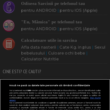
Odiseea Sarcinii pe telefonul tau
pentru ANDROID
|
pentru IOS (Apple)
"Eu, Mămica" pe telefonul tau
pentru ANDROID
|
pentru IOS (Apple)
Calculatoare utile in sarcina
Afla data nasterii
|
Cate Kg. in plus
|
Sexul
bebelusului
|
Culoare ochi bebe
|
Calculator Nutritie
CINE ESTI? CE CAUTI?
Doresc un copil
Adoptia
Probleme cu sarcina
Nouă ne pasă ca datele tale personale să rămână confidențiale
Noi și partenerii noștri
589
stocăm și/sau accesăm informații pe dispozitivul dvs., precum identificatorii cookie
Urmeaza sa nasc
Probleme alaptare
Bebe plange
unici pentru prelucrarea datelor cu caracter personal. Puteți accepta sau gestiona preferințele dvs. făcând clic
mai jos, respectiv vă puteți opune utilizării unui interes legitim în orice moment pe pagina cu politica de
confidențialitate. Aceste alegeri vor fi raportate partenerilor noștri și nu vă vor afecta navigarea.
Mai multe
Bebe febra
Caut bona
Cresa, Gradinta
detalii
Noi si partenerii nostri (retelele de socializare si agentiile de publicitate partenere, precum si furnizorii nostri de
servicii de date analitice) prelucram date pentru a permite website-ului sa functioneze, pentru a personaliza
Mergem la scoala
Copil bolnav
Copii cu nevoi speciale
continutul si anunturile publicitare afisate in functie de interesele si/sau profilul dvs., pentru a va oferi