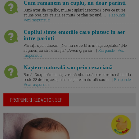
Cum ramanem un cuplu, nu doar parinti
După apariția copiilor, multe cupluri descoperă ceva ce nu se
spune prea des: relația se mută pe plan secund. ... |
Raspunde |
Vezi raspunsuri
Copilul simte emotiile care plutesc in aer
intre parinti
Părinții spun deseori: „Noi nu ne certăm în fața copilului.” „Ne
abținem, ca să fie liniște.” „Avem grijă să... |
Raspunde | Vezi
raspunsuri
Naștere naturală sau prin cezariană
Bună, Dragi mămici, aș vrea să știu dacă cele care au născut la
peste 38 de ani, ce ați ales: nașterea naturală sau p... |
Raspunde |
Vezi raspunsuri
PROPUNERI REDACTOR SEF