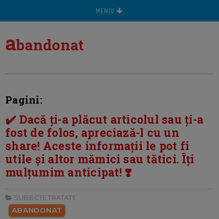
MENIU
a
bandonat
Pagini:
✔️ Dacă ți-a plăcut articolul sau ți-a
fost de folos, apreciază-l cu un
share! Aceste informații le pot fi
utile și altor mămici sau tătici. Îți
mulțumim anticipat! ❣️
SUBIECTE TRATATE:
ABANDONAT