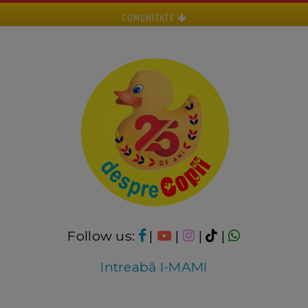
COMUNITATE
Follow us:
|
|
|
|
Intreabă I-MAMI