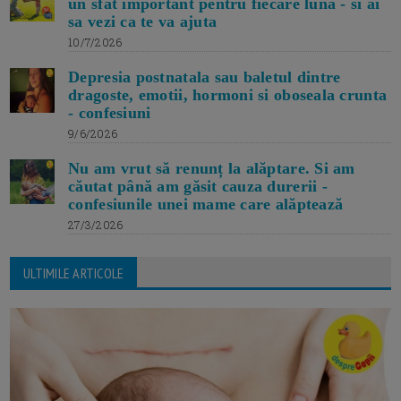
un sfat important pentru fiecare luna - si ai
sa vezi ca te va ajuta
10/7/2026
Depresia postnatala sau baletul dintre
dragoste, emotii, hormoni si oboseala crunta
- confesiuni
9/6/2026
Nu am vrut să renunț la alăptare. Si am
căutat până am găsit cauza durerii -
confesiunile unei mame care alăptează
27/3/2026
ULTIMILE ARTICOLE