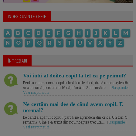
INDEX CUVINTE CHEIE
A
B
C
D
E
F
G
H
I
J
K
L
M
N
O
P
Q
R
S
T
U
V
X
Y
Z
ÎNTREBARI
Voi iubi al doilea copil la fel ca pe primul?
Pentru mine primul copil a fost foarte dorit, după ani de așteptări
și o sarcină pierduta la 16 săptămâni. Sunt însărc... |
Raspunde |
Vezi raspunsuri
Ne certăm mai des de când avem copil. E
normal?
De când a apărut copilul, parcă ne aprindem din orice. Un ton. O
remarcă. Cine s-a trezit din nou noaptea trecuta.... |
Raspunde |
Vezi raspunsuri