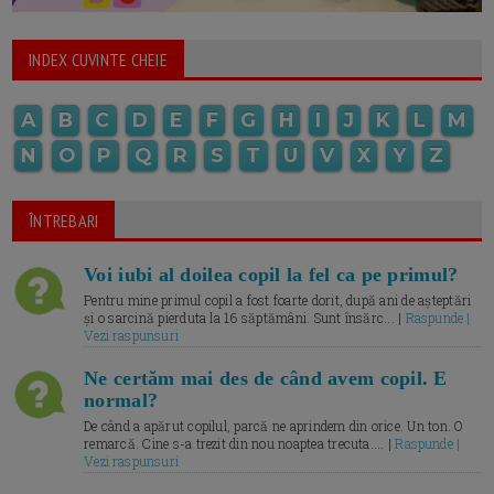
INDEX CUVINTE CHEIE
A
B
C
D
E
F
G
H
I
J
K
L
M
N
O
P
Q
R
S
T
U
V
X
Y
Z
ÎNTREBARI
Voi iubi al doilea copil la fel ca pe primul?
Pentru mine primul copil a fost foarte dorit, după ani de așteptări
și o sarcină pierduta la 16 săptămâni. Sunt însărc... |
Raspunde |
Vezi raspunsuri
Ne certăm mai des de când avem copil. E
normal?
De când a apărut copilul, parcă ne aprindem din orice. Un ton. O
remarcă. Cine s-a trezit din nou noaptea trecuta.... |
Raspunde |
Vezi raspunsuri