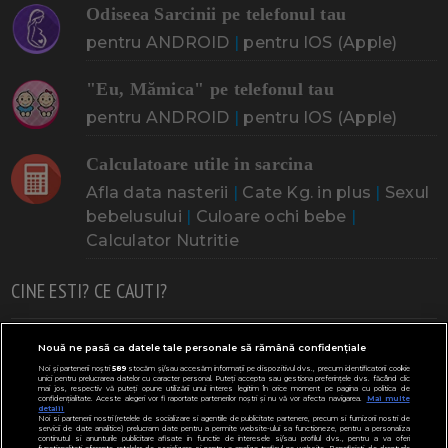
Odiseea Sarcinii pe telefonul tau
pentru ANDROID
|
pentru IOS (Apple)
"Eu, Mămica" pe telefonul tau
pentru ANDROID
|
pentru IOS (Apple)
Calculatoare utile in sarcina
Afla data nasterii
|
Cate Kg. in plus
|
Sexul
bebelusului
|
Culoare ochi bebe
|
Calculator Nutritie
CINE ESTI? CE CAUTI?
Doresc un copil
Adoptia
Probleme cu sarcina
Nouă ne pasă ca datele tale personale să rămână confidențiale
Noi și partenerii noștri
589
stocăm și/sau accesăm informații pe dispozitivul dvs., precum identificatorii cookie
Urmeaza sa nasc
Probleme alaptare
Bebe plange
unici pentru prelucrarea datelor cu caracter personal. Puteți accepta sau gestiona preferințele dvs. făcând clic
mai jos, respectiv vă puteți opune utilizării unui interes legitim în orice moment pe pagina cu politica de
confidențialitate. Aceste alegeri vor fi raportate partenerilor noștri și nu vă vor afecta navigarea.
Mai multe
Bebe febra
Caut bona
Cresa, Gradinta
detalii
Noi si partenerii nostri (retelele de socializare si agentiile de publicitate partenere, precum si furnizorii nostri de
servicii de date analitice) prelucram date pentru a permite website-ului sa functioneze, pentru a personaliza
Mergem la scoala
Copil bolnav
Copii cu nevoi speciale
continutul si anunturile publicitare afisate in functie de interesele si/sau profilul dvs., pentru a va oferi