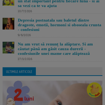
un sfat important pentru fiecare luna - si ai
sa vezi ca te va ajuta
10/7/2026
Depresia postnatala sau baletul dintre
dragoste, emotii, hormoni si oboseala crunta
- confesiuni
9/6/2026
Nu am vrut să renunț la alăptare. Si am
căutat până am găsit cauza durerii -
confesiunile unei mame care alăptează
27/3/2026
ULTIMILE ARTICOLE