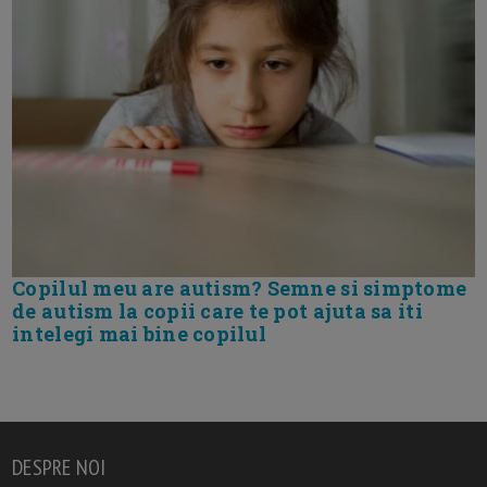
Copilul meu are autism? Semne si simptome
de autism la copii care te pot ajuta sa iti
intelegi mai bine copilul
DESPRE NOI