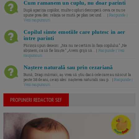
Cum ramanem un cuplu, nu doar parinti
După apariția copiilor, multe cupluri descoperă ceva ce nu se
spune prea des: relația se mută pe plan secund. ... |
Raspunde |
Vezi raspunsuri
Copilul simte emotiile care plutesc in aer
intre parinti
Părinții spun deseori: „Noi nu ne certăm în fața copilului.” „Ne
abținem, ca să fie liniște.” „Avem grijă să... |
Raspunde | Vezi
raspunsuri
Naștere naturală sau prin cezariană
Bună, Dragi mămici, aș vrea să știu dacă cele care au născut la
peste 38 de ani, ce ați ales: nașterea naturală sau p... |
Raspunde |
Vezi raspunsuri
PROPUNERI REDACTOR SEF