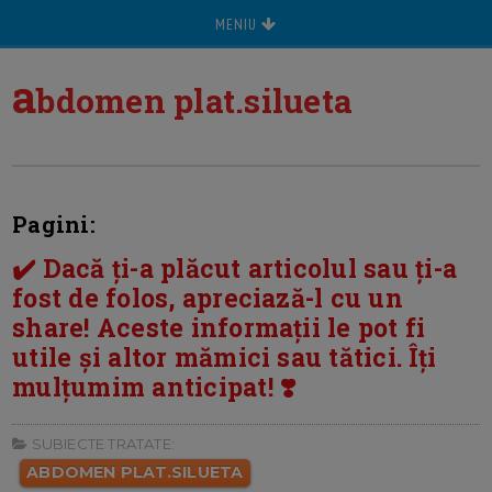
MENIU
a
bdomen plat.silueta
Pagini:
✔️ Dacă ți-a plăcut articolul sau ți-a
fost de folos, apreciază-l cu un
share! Aceste informații le pot fi
utile și altor mămici sau tătici. Îți
mulțumim anticipat! ❣️
SUBIECTE TRATATE:
ABDOMEN PLAT.SILUETA