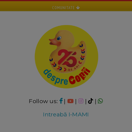
COMUNITATE
Follow us:
|
|
|
|
Intreabă I-MAMI