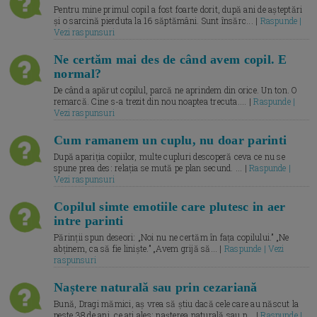
Pentru mine primul copil a fost foarte dorit, după ani de așteptări
și o sarcină pierduta la 16 săptămâni. Sunt însărc... |
Raspunde |
Vezi raspunsuri
Ne certăm mai des de când avem copil. E
normal?
De când a apărut copilul, parcă ne aprindem din orice. Un ton. O
remarcă. Cine s-a trezit din nou noaptea trecuta.... |
Raspunde |
Vezi raspunsuri
Cum ramanem un cuplu, nu doar parinti
După apariția copiilor, multe cupluri descoperă ceva ce nu se
spune prea des: relația se mută pe plan secund. ... |
Raspunde |
Vezi raspunsuri
Copilul simte emotiile care plutesc in aer
intre parinti
Părinții spun deseori: „Noi nu ne certăm în fața copilului.” „Ne
abținem, ca să fie liniște.” „Avem grijă să... |
Raspunde | Vezi
raspunsuri
Naștere naturală sau prin cezariană
Bună, Dragi mămici, aș vrea să știu dacă cele care au născut la
peste 38 de ani, ce ați ales: nașterea naturală sau p... |
Raspunde |