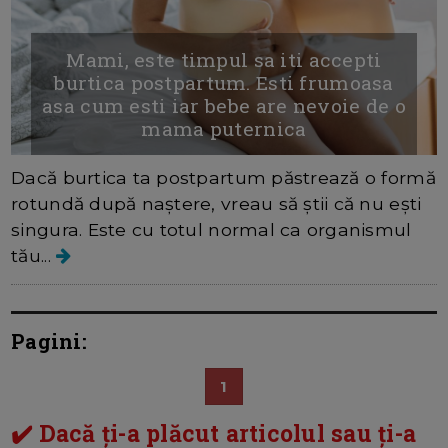
Mami, este timpul sa iti accepti
burtica postpartum. Esti frumoasa
asa cum esti iar bebe are nevoie de o
mama puternica
Dacă burtica ta postpartum păstrează o formă
rotundă după naștere, vreau să știi că nu ești
singura. Este cu totul normal ca organismul
tău...
Pagini:
1
✔️ Dacă ți-a plăcut articolul sau ți-a