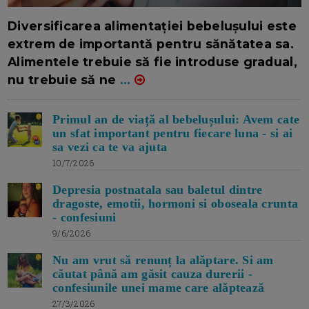
16/7/2026
AUTOR: EDITOR DC.
Diversificarea alimentației bebelușului este
extrem de importantă pentru sănătatea sa.
Alimentele trebuie să fie introduse gradual,
nu trebuie să ne
...
Primul an de viață al bebelușului: Avem cate
un sfat important pentru fiecare luna - si ai
sa vezi ca te va ajuta
10/7/2026
Depresia postnatala sau baletul dintre
dragoste, emotii, hormoni si oboseala crunta
- confesiuni
9/6/2026
Nu am vrut să renunț la alăptare. Si am
căutat până am găsit cauza durerii -
confesiunile unei mame care alăptează
27/3/2026