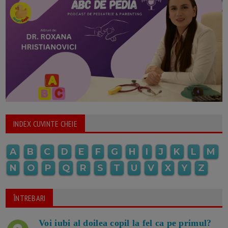
INDEX CUVINTE CHEIE
A
B
C
D
E
F
G
H
I
J
K
L
M
N
O
P
Q
R
S
T
U
V
X
Y
Z
ÎNTREBARI
Voi iubi al doilea copil la fel ca pe primul?