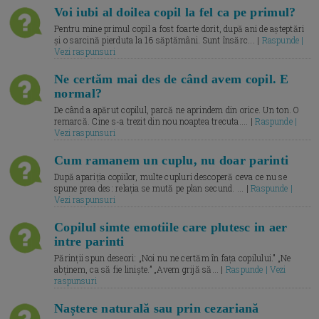
Voi iubi al doilea copil la fel ca pe primul?
Pentru mine primul copil a fost foarte dorit, după ani de așteptări
și o sarcină pierduta la 16 săptămâni. Sunt însărc... |
Raspunde |
Vezi raspunsuri
Ne certăm mai des de când avem copil. E
normal?
De când a apărut copilul, parcă ne aprindem din orice. Un ton. O
remarcă. Cine s-a trezit din nou noaptea trecuta.... |
Raspunde |
Vezi raspunsuri
Cum ramanem un cuplu, nu doar parinti
După apariția copiilor, multe cupluri descoperă ceva ce nu se
spune prea des: relația se mută pe plan secund. ... |
Raspunde |
Vezi raspunsuri
Copilul simte emotiile care plutesc in aer
intre parinti
Părinții spun deseori: „Noi nu ne certăm în fața copilului.” „Ne
abținem, ca să fie liniște.” „Avem grijă să... |
Raspunde | Vezi
raspunsuri
Naștere naturală sau prin cezariană