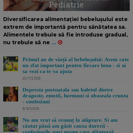
Pediatrie
16/7/2026
AUTOR: EDITOR DC.
Diversificarea alimentației bebelușului este
extrem de importantă pentru sănătatea sa.
Alimentele trebuie să fie introduse gradual,
nu trebuie să ne
...
Primul an de viață al bebelușului: Avem cate
un sfat important pentru fiecare luna - si ai
sa vezi ca te va ajuta
10/7/2026
Depresia postnatala sau baletul dintre
dragoste, emotii, hormoni si oboseala crunta
- confesiuni
9/6/2026
Nu am vrut să renunț la alăptare. Si am
căutat până am găsit cauza durerii -
confesiunile unei mame care alăptează