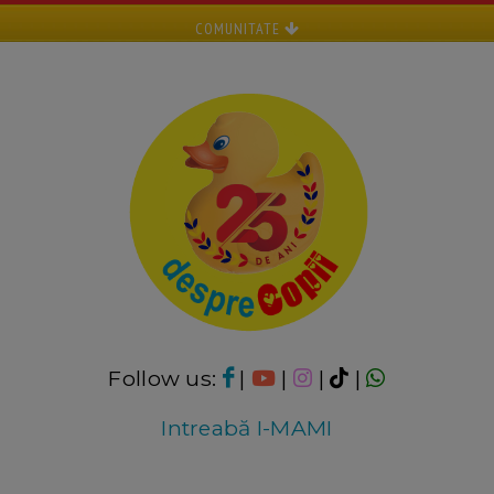
COMUNITATE
Follow us:
|
|
|
|
Intreabă I-MAMI