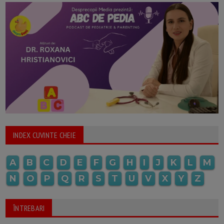
INDEX CUVINTE CHEIE
A
B
C
D
E
F
G
H
I
J
K
L
M
N
O
P
Q
R
S
T
U
V
X
Y
Z
ÎNTREBARI