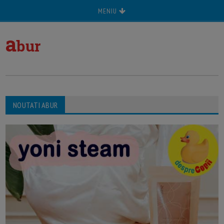
MENIU
a
bur
NOUTATI ABUR