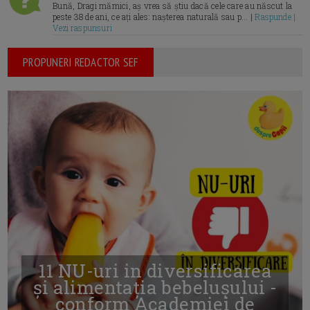
Bună, Dragi mămici, aș vrea să știu dacă cele care au născut la
peste 38 de ani, ce ați ales: nașterea naturală sau p... |
Raspunde |
Vezi raspunsuri
PROPUNERI REDACTOR SEF
11 NU-uri in diversificarea
și alimentația bebelușului -
conform Academiei de