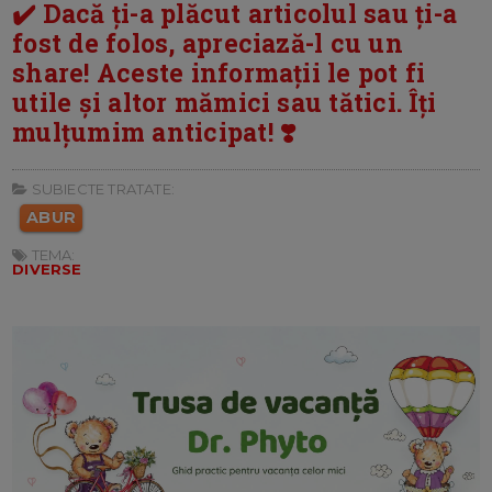
✔️ Dacă ți-a plăcut articolul sau ți-a
fost de folos, apreciază-l cu un
share! Aceste informații le pot fi
utile și altor mămici sau tătici. Îți
mulțumim anticipat! ❣️
SUBIECTE TRATATE:
ABUR
TEMA:
DIVERSE