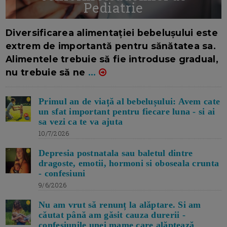
Pediatrie
16/7/2026
AUTOR: EDITOR DC.
Diversificarea alimentației bebelușului este
extrem de importantă pentru sănătatea sa.
Alimentele trebuie să fie introduse gradual,
nu trebuie să ne
...
Primul an de viață al bebelușului: Avem cate
un sfat important pentru fiecare luna - si ai
sa vezi ca te va ajuta
10/7/2026
Depresia postnatala sau baletul dintre
dragoste, emotii, hormoni si oboseala crunta
- confesiuni
9/6/2026
Nu am vrut să renunț la alăptare. Si am
căutat până am găsit cauza durerii -
confesiunile unei mame care alăptează