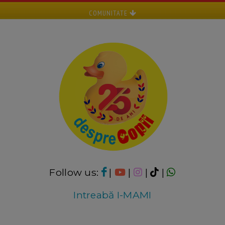
COMUNITATE
Follow us:
|
|
|
|
Intreabă I-MAMI