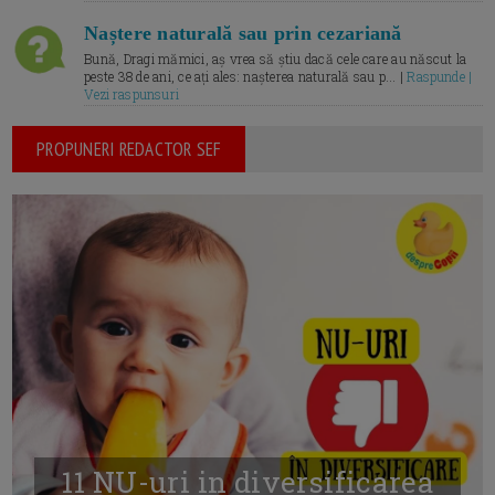
Naștere naturală sau prin cezariană
Bună, Dragi mămici, aș vrea să știu dacă cele care au născut la
peste 38 de ani, ce ați ales: nașterea naturală sau p... |
Raspunde |
Vezi raspunsuri
PROPUNERI REDACTOR SEF
11 NU-uri in diversificarea