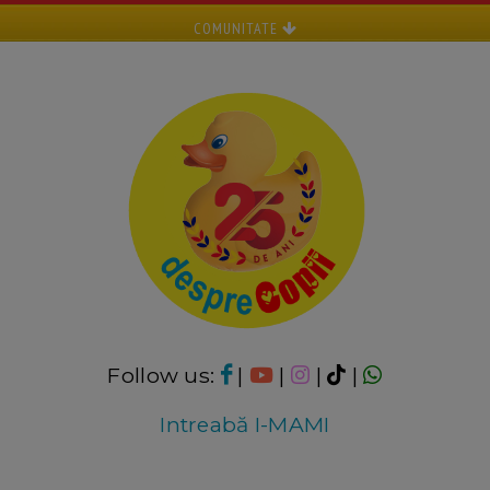
COMUNITATE
Follow us:
|
|
|
|
Intreabă I-MAMI