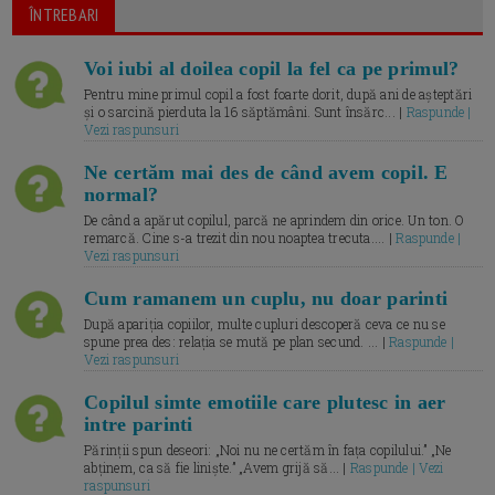
ÎNTREBARI
Voi iubi al doilea copil la fel ca pe primul?
Pentru mine primul copil a fost foarte dorit, după ani de așteptări
și o sarcină pierduta la 16 săptămâni. Sunt însărc... |
Raspunde |
Vezi raspunsuri
Ne certăm mai des de când avem copil. E
normal?
De când a apărut copilul, parcă ne aprindem din orice. Un ton. O
remarcă. Cine s-a trezit din nou noaptea trecuta.... |
Raspunde |
Vezi raspunsuri
Cum ramanem un cuplu, nu doar parinti
După apariția copiilor, multe cupluri descoperă ceva ce nu se
spune prea des: relația se mută pe plan secund. ... |
Raspunde |
Vezi raspunsuri
Copilul simte emotiile care plutesc in aer
intre parinti
Părinții spun deseori: „Noi nu ne certăm în fața copilului.” „Ne
abținem, ca să fie liniște.” „Avem grijă să... |
Raspunde | Vezi
raspunsuri