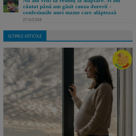
Nu am vrut să renunț la alăptare. Si am
căutat până am găsit cauza durerii -
confesiunile unei mame care alăptează
27/3/2026
ULTIMILE ARTICOLE