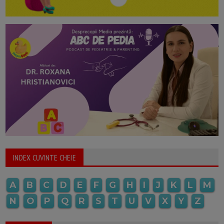
INDEX CUVINTE CHEIE
A
B
C
D
E
F
G
H
I
J
K
L
M
N
O
P
Q
R
S
T
U
V
X
Y
Z