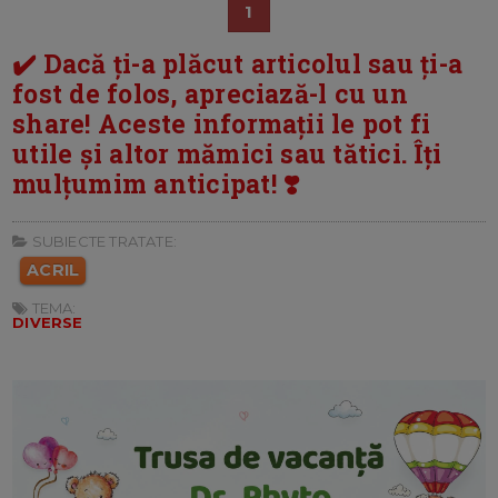
1
✔️ Dacă ți-a plăcut articolul sau ți-a
fost de folos, apreciază-l cu un
share! Aceste informații le pot fi
utile și altor mămici sau tătici. Îți
mulțumim anticipat! ❣️
SUBIECTE TRATATE:
ACRIL
TEMA:
DIVERSE