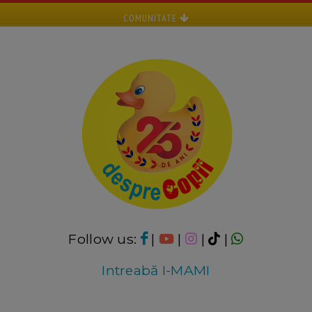
COMUNITATE
Follow us:
|
|
|
|
Intreabă I-MAMI