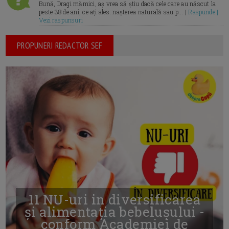
Bună, Dragi mămici, aș vrea să știu dacă cele care au născut la
peste 38 de ani, ce ați ales: nașterea naturală sau p... |
Raspunde |
Vezi raspunsuri
PROPUNERI REDACTOR SEF
11 NU-uri in diversificarea
și alimentația bebelușului -
conform Academiei de