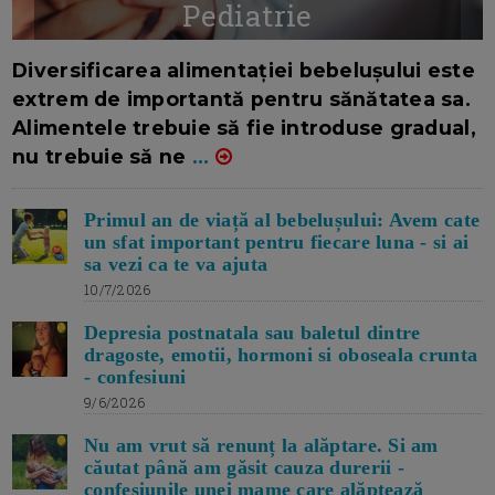
Pediatrie
16/7/2026
AUTOR: EDITOR DC.
Diversificarea alimentației bebelușului este
extrem de importantă pentru sănătatea sa.
Alimentele trebuie să fie introduse gradual,
nu trebuie să ne
...
Primul an de viață al bebelușului: Avem cate
un sfat important pentru fiecare luna - si ai
sa vezi ca te va ajuta
10/7/2026
Depresia postnatala sau baletul dintre
dragoste, emotii, hormoni si oboseala crunta
- confesiuni
9/6/2026
Nu am vrut să renunț la alăptare. Si am
căutat până am găsit cauza durerii -
confesiunile unei mame care alăptează