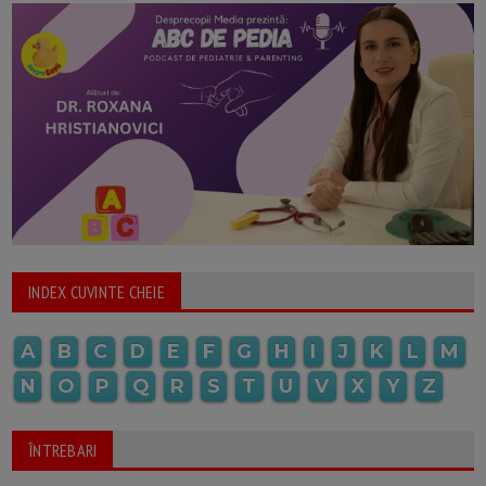
INDEX CUVINTE CHEIE
A
B
C
D
E
F
G
H
I
J
K
L
M
N
O
P
Q
R
S
T
U
V
X
Y
Z
ÎNTREBARI