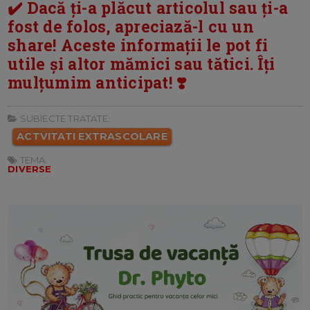
✔️ Dacă ți-a plăcut articolul sau ți-a
fost de folos, apreciază-l cu un
share! Aceste informații le pot fi
utile și altor mămici sau tătici. Îți
mulțumim anticipat! ❣️
SUBIECTE TRATATE:
ACTVITATI EXTRASCOLARE
TEMA:
DIVERSE