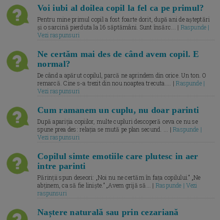
Voi iubi al doilea copil la fel ca pe primul?
Pentru mine primul copil a fost foarte dorit, după ani de așteptări
și o sarcină pierduta la 16 săptămâni. Sunt însărc... |
Raspunde |
Vezi raspunsuri
Ne certăm mai des de când avem copil. E
normal?
De când a apărut copilul, parcă ne aprindem din orice. Un ton. O
remarcă. Cine s-a trezit din nou noaptea trecuta.... |
Raspunde |
Vezi raspunsuri
Cum ramanem un cuplu, nu doar parinti
După apariția copiilor, multe cupluri descoperă ceva ce nu se
spune prea des: relația se mută pe plan secund. ... |
Raspunde |
Vezi raspunsuri
Copilul simte emotiile care plutesc in aer
intre parinti
Părinții spun deseori: „Noi nu ne certăm în fața copilului.” „Ne
abținem, ca să fie liniște.” „Avem grijă să... |
Raspunde | Vezi
raspunsuri
Naștere naturală sau prin cezariană