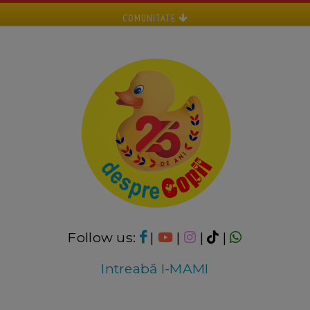
COMUNITATE
Follow us:
|
|
|
|
Intreabă I-MAMI