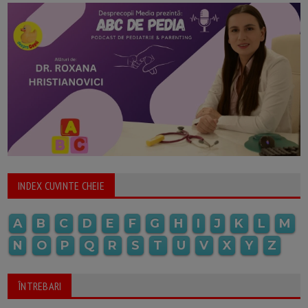
INDEX CUVINTE CHEIE
A
B
C
D
E
F
G
H
I
J
K
L
M
N
O
P
Q
R
S
T
U
V
X
Y
Z
ÎNTREBARI