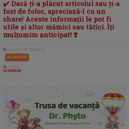
✔️ Dacă ți-a plăcut articolul sau ți-a
fost de folos, apreciază-l cu un
share! Aceste informații le pot fi
utile și altor mămici sau tătici. Îți
mulțumim anticipat! ❣️
SUBIECTE TRATATE:
ACVATIV
TEMA:
DIVERSE