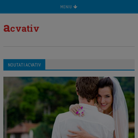
MENIU
a
cvativ
NOUTATI ACVATIV