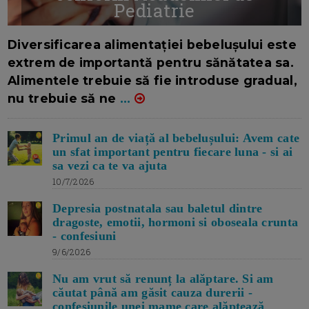
Pediatrie
16/7/2026
AUTOR: EDITOR DC.
Diversificarea alimentației bebelușului este
extrem de importantă pentru sănătatea sa.
Alimentele trebuie să fie introduse gradual,
nu trebuie să ne
...
Primul an de viață al bebelușului: Avem cate
un sfat important pentru fiecare luna - si ai
sa vezi ca te va ajuta
10/7/2026
Depresia postnatala sau baletul dintre
dragoste, emotii, hormoni si oboseala crunta
- confesiuni
9/6/2026
Nu am vrut să renunț la alăptare. Si am
căutat până am găsit cauza durerii -
confesiunile unei mame care alăptează