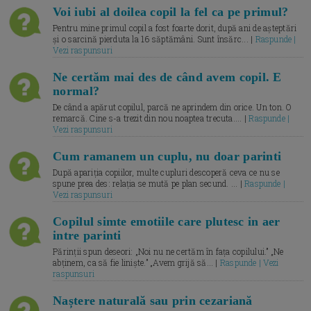
Voi iubi al doilea copil la fel ca pe primul?
Pentru mine primul copil a fost foarte dorit, după ani de așteptări
și o sarcină pierduta la 16 săptămâni. Sunt însărc... |
Raspunde |
Vezi raspunsuri
Ne certăm mai des de când avem copil. E
normal?
De când a apărut copilul, parcă ne aprindem din orice. Un ton. O
remarcă. Cine s-a trezit din nou noaptea trecuta.... |
Raspunde |
Vezi raspunsuri
Cum ramanem un cuplu, nu doar parinti
După apariția copiilor, multe cupluri descoperă ceva ce nu se
spune prea des: relația se mută pe plan secund. ... |
Raspunde |
Vezi raspunsuri
Copilul simte emotiile care plutesc in aer
intre parinti
Părinții spun deseori: „Noi nu ne certăm în fața copilului.” „Ne
abținem, ca să fie liniște.” „Avem grijă să... |
Raspunde | Vezi
raspunsuri
Naștere naturală sau prin cezariană