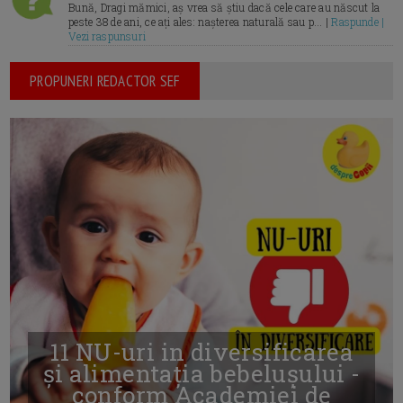
Bună, Dragi mămici, aș vrea să știu dacă cele care au născut la
peste 38 de ani, ce ați ales: nașterea naturală sau p... |
Raspunde |
Vezi raspunsuri
PROPUNERI REDACTOR SEF
11 NU-uri in diversificarea
și alimentația bebelușului -
conform Academiei de