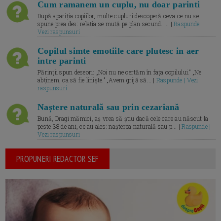
Cum ramanem un cuplu, nu doar parinti
După apariția copiilor, multe cupluri descoperă ceva ce nu se
spune prea des: relația se mută pe plan secund. ... |
Raspunde |
Vezi raspunsuri
Copilul simte emotiile care plutesc in aer
intre parinti
Părinții spun deseori: „Noi nu ne certăm în fața copilului.” „Ne
abținem, ca să fie liniște.” „Avem grijă să... |
Raspunde | Vezi
raspunsuri
Naștere naturală sau prin cezariană
Bună, Dragi mămici, aș vrea să știu dacă cele care au născut la
peste 38 de ani, ce ați ales: nașterea naturală sau p... |
Raspunde |
Vezi raspunsuri
PROPUNERI REDACTOR SEF