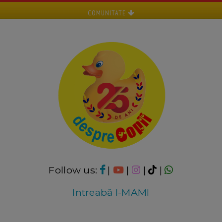
COMUNITATE
Follow us:
|
|
|
|
Intreabă I-MAMI