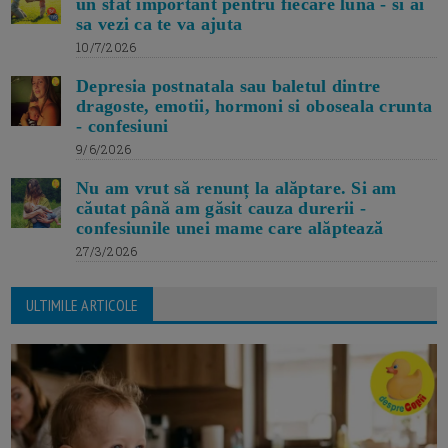
un sfat important pentru fiecare luna - si ai
sa vezi ca te va ajuta
10/7/2026
Depresia postnatala sau baletul dintre
dragoste, emotii, hormoni si oboseala crunta
- confesiuni
9/6/2026
Nu am vrut să renunț la alăptare. Si am
căutat până am găsit cauza durerii -
confesiunile unei mame care alăptează
27/3/2026
ULTIMILE ARTICOLE