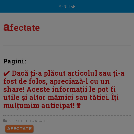
MENIU
a
fectate
Pagini:
✔️ Dacă ți-a plăcut articolul sau ți-a
fost de folos, apreciază-l cu un
share! Aceste informații le pot fi
utile și altor mămici sau tătici. Îți
mulțumim anticipat! ❣️
SUBIECTE TRATATE:
AFECTATE