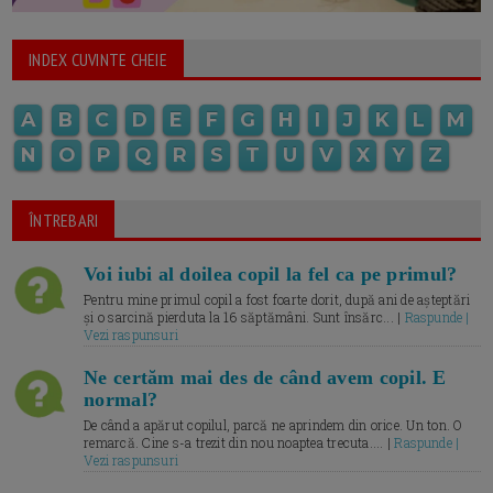
INDEX CUVINTE CHEIE
A
B
C
D
E
F
G
H
I
J
K
L
M
N
O
P
Q
R
S
T
U
V
X
Y
Z
ÎNTREBARI
Voi iubi al doilea copil la fel ca pe primul?
Pentru mine primul copil a fost foarte dorit, după ani de așteptări
și o sarcină pierduta la 16 săptămâni. Sunt însărc... |
Raspunde |
Vezi raspunsuri
Ne certăm mai des de când avem copil. E
normal?
De când a apărut copilul, parcă ne aprindem din orice. Un ton. O
remarcă. Cine s-a trezit din nou noaptea trecuta.... |
Raspunde |
Vezi raspunsuri