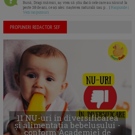
Bună, Dragi mămici, aș vrea să știu dacă cele care au născut la
peste 38 de ani, ce ați ales: nașterea naturală sau p... |
Raspunde |
Vezi raspunsuri
PROPUNERI REDACTOR SEF
11 NU-uri in diversificarea
și alimentația bebelușului -
conform Academiei de