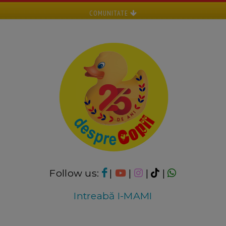
COMUNITATE
Follow us:
|
|
|
|
Intreabă I-MAMI