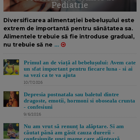
Pediatrie
16/7/2026
AUTOR: EDITOR DC.
Diversificarea alimentației bebelușului este
extrem de importantă pentru sănătatea sa.
Alimentele trebuie să fie introduse gradual,
nu trebuie să ne
...
Primul an de viață al bebelușului: Avem cate
un sfat important pentru fiecare luna - si ai
sa vezi ca te va ajuta
10/7/2026
Depresia postnatala sau baletul dintre
dragoste, emotii, hormoni si oboseala crunta
- confesiuni
9/6/2026
Nu am vrut să renunț la alăptare. Si am
căutat până am găsit cauza durerii -
confesiunile unei mame care alăptează