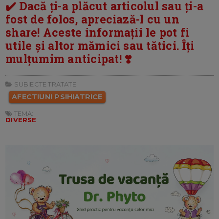
✔️ Dacă ți-a plăcut articolul sau ți-a
fost de folos, apreciază-l cu un
share! Aceste informații le pot fi
utile și altor mămici sau tătici. Îți
mulțumim anticipat! ❣️
SUBIECTE TRATATE:
AFECTIUNI PSIHIATRICE
TEMA:
DIVERSE