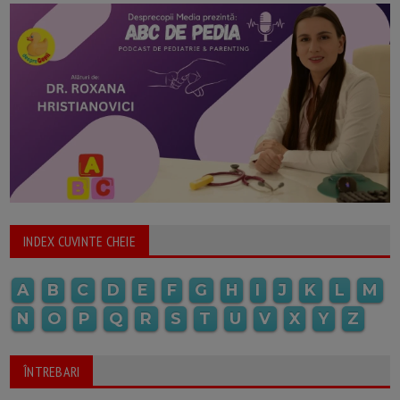
INDEX CUVINTE CHEIE
A
B
C
D
E
F
G
H
I
J
K
L
M
N
O
P
Q
R
S
T
U
V
X
Y
Z
ÎNTREBARI