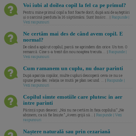
Voi iubi al doilea copil la fel ca pe primul?
Pentru mine primul copil a fost foarte dorit, după ani de așteptări
și o sarcină pierduta la 16 săptămâni. Sunt însărc... |
Raspunde |
Vezi raspunsuri
Ne certăm mai des de când avem copil. E
normal?
De când a apărut copilul, parcă ne aprindem din orice. Un ton. O
remarcă. Cine s-a trezit din nou noaptea trecuta.... |
Raspunde |
Vezi raspunsuri
Cum ramanem un cuplu, nu doar parinti
După apariția copiilor, multe cupluri descoperă ceva ce nu se
spune prea des: relația se mută pe plan secund. ... |
Raspunde |
Vezi raspunsuri
Copilul simte emotiile care plutesc in aer
intre parinti
Părinții spun deseori: „Noi nu ne certăm în fața copilului.” „Ne
abținem, ca să fie liniște.” „Avem grijă să... |
Raspunde | Vezi
raspunsuri
Naștere naturală sau prin cezariană