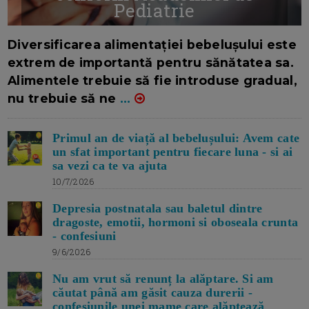
Pediatrie
16/7/2026
AUTOR: EDITOR DC.
Diversificarea alimentației bebelușului este
extrem de importantă pentru sănătatea sa.
Alimentele trebuie să fie introduse gradual,
nu trebuie să ne
...
Primul an de viață al bebelușului: Avem cate
un sfat important pentru fiecare luna - si ai
sa vezi ca te va ajuta
10/7/2026
Depresia postnatala sau baletul dintre
dragoste, emotii, hormoni si oboseala crunta
- confesiuni
9/6/2026
Nu am vrut să renunț la alăptare. Si am
căutat până am găsit cauza durerii -
confesiunile unei mame care alăptează