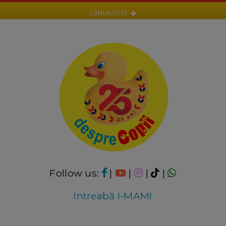
COMUNITATE
Follow us:
|
|
|
|
Intreabă I-MAMI