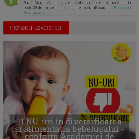
Bună, Dragi mămici, aș vrea să știu dacă cele care au născut la
peste 38 de ani, ce ați ales: nașterea naturală sau p... |
Raspunde |
Vezi raspunsuri
PROPUNERI REDACTOR SEF
11 NU-uri in diversificarea
și alimentația bebelușului -
conform Academiei de