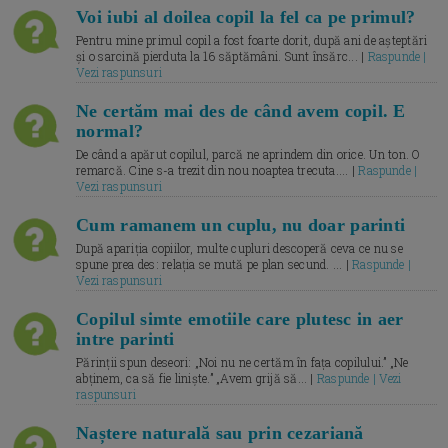
Voi iubi al doilea copil la fel ca pe primul?
Pentru mine primul copil a fost foarte dorit, după ani de așteptări
și o sarcină pierduta la 16 săptămâni. Sunt însărc... |
Raspunde |
Vezi raspunsuri
Ne certăm mai des de când avem copil. E
normal?
De când a apărut copilul, parcă ne aprindem din orice. Un ton. O
remarcă. Cine s-a trezit din nou noaptea trecuta.... |
Raspunde |
Vezi raspunsuri
Cum ramanem un cuplu, nu doar parinti
După apariția copiilor, multe cupluri descoperă ceva ce nu se
spune prea des: relația se mută pe plan secund. ... |
Raspunde |
Vezi raspunsuri
Copilul simte emotiile care plutesc in aer
intre parinti
Părinții spun deseori: „Noi nu ne certăm în fața copilului.” „Ne
abținem, ca să fie liniște.” „Avem grijă să... |
Raspunde | Vezi
raspunsuri
Naștere naturală sau prin cezariană