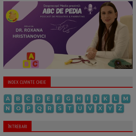
INDEX CUVINTE CHEIE
A
B
C
D
E
F
G
H
I
J
K
L
M
N
O
P
Q
R
S
T
U
V
X
Y
Z
ÎNTREBARI