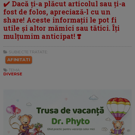
✔️ Dacă ți-a plăcut articolul sau ți-a
fost de folos, apreciază-l cu un
share! Aceste informații le pot fi
utile și altor mămici sau tătici. Îți
mulțumim anticipat! ❣️
SUBIECTE TRATATE:
AFINITATI
TEMA:
DIVERSE