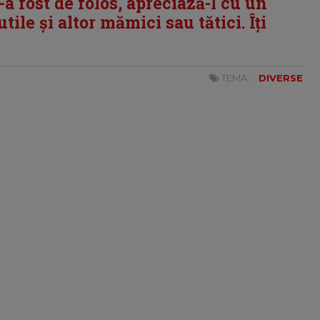
i-a fost de folos, apreciază-l cu un
tile și altor mămici sau tătici. Îți
TEMA:
DIVERSE