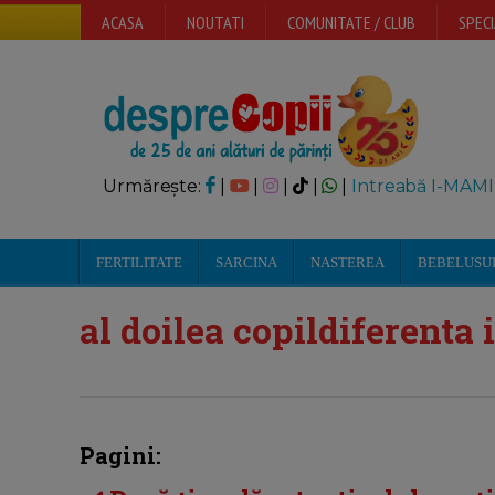
ACASA
NOUTATI
COMUNITATE / CLUB
SPECI
Urmărește:
|
|
|
|
|
Intreabă I-MAMI
FERTILITATE
SARCINA
NASTEREA
BEBELUSU
al doilea copildiferenta 
Pagini: