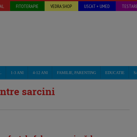
AL
FITOTERAPIE
VEDRA SHOP
USCAT + UMED
TESTARE
L
1-3 ANI
4-12 ANI
FAMILIE, PARENTING
EDUCATIE
S
intre sarcini