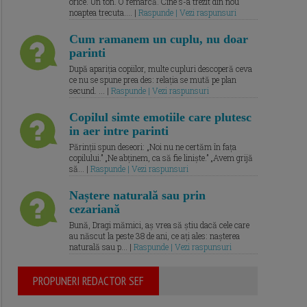
orice. Un ton. O remarcă. Cine s-a trezit din nou
noaptea trecuta.... |
Raspunde | Vezi raspunsuri
Cum ramanem un cuplu, nu doar
parinti
După apariția copiilor, multe cupluri descoperă ceva
ce nu se spune prea des: relația se mută pe plan
secund. ... |
Raspunde | Vezi raspunsuri
Copilul simte emotiile care plutesc
in aer intre parinti
Părinții spun deseori: „Noi nu ne certăm în fața
copilului.” „Ne abținem, ca să fie liniște.” „Avem grijă
să... |
Raspunde | Vezi raspunsuri
Naștere naturală sau prin
cezariană
Bună, Dragi mămici, aș vrea să știu dacă cele care
au născut la peste 38 de ani, ce ați ales: nașterea
naturală sau p... |
Raspunde | Vezi raspunsuri
PROPUNERI REDACTOR SEF