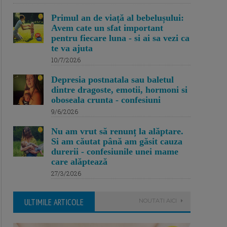
Primul an de viață al bebelușului:
Avem cate un sfat important
pentru fiecare luna - si ai sa vezi ca
te va ajuta
10/7/2026
Depresia postnatala sau baletul
dintre dragoste, emotii, hormoni si
oboseala crunta - confesiuni
9/6/2026
Nu am vrut să renunț la alăptare.
Si am căutat până am găsit cauza
durerii - confesiunile unei mame
care alăptează
27/3/2026
ULTIMILE ARTICOLE
NOUTATI AICI