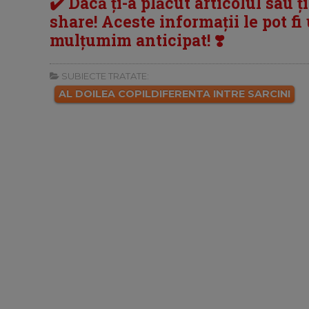
✔️ Dacă ți-a plăcut articolul sau ț
share! Aceste informații le pot fi u
mulțumim anticipat! ❣️
SUBIECTE TRATATE:
AL DOILEA COPILDIFERENTA INTRE SARCINI