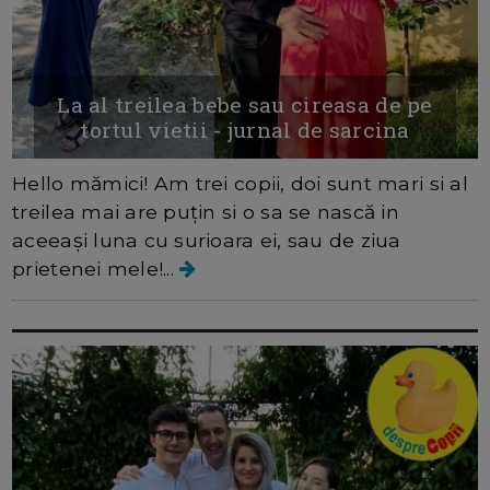
La al treilea bebe sau cireasa de pe
tortul vietii - jurnal de sarcina
Hello mămici! Am trei copii, doi sunt mari si al
treilea mai are puțin si o sa se nască in
aceeași luna cu surioara ei, sau de ziua
prietenei mele!...