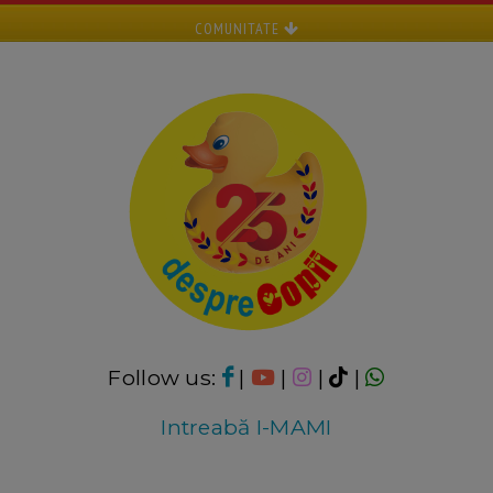
COMUNITATE
Follow us:
|
|
|
|
Intreabă I-MAMI