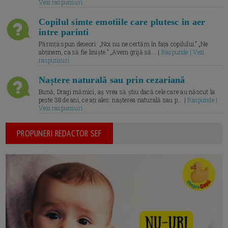
Vezi raspunsuri
Copilul simte emotiile care plutesc in aer
intre parinti
Părinții spun deseori: „Noi nu ne certăm în fața copilului.” „Ne
abținem, ca să fie liniște.” „Avem grijă să... |
Raspunde | Vezi
raspunsuri
Naștere naturală sau prin cezariană
Bună, Dragi mămici, aș vrea să știu dacă cele care au născut la
peste 38 de ani, ce ați ales: nașterea naturală sau p... |
Raspunde |
Vezi raspunsuri
PROPUNERI REDACTOR SEF