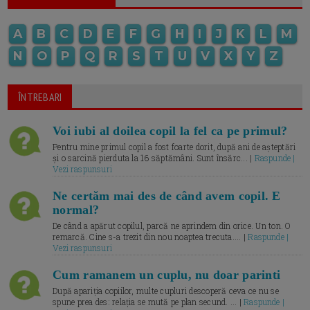
A
B
C
D
E
F
G
H
I
J
K
L
M
N
O
P
Q
R
S
T
U
V
X
Y
Z
ÎNTREBARI
Voi iubi al doilea copil la fel ca pe primul?
Pentru mine primul copil a fost foarte dorit, după ani de așteptări
și o sarcină pierduta la 16 săptămâni. Sunt însărc... |
Raspunde |
Vezi raspunsuri
Ne certăm mai des de când avem copil. E
normal?
De când a apărut copilul, parcă ne aprindem din orice. Un ton. O
remarcă. Cine s-a trezit din nou noaptea trecuta.... |
Raspunde |
Vezi raspunsuri
Cum ramanem un cuplu, nu doar parinti
După apariția copiilor, multe cupluri descoperă ceva ce nu se
spune prea des: relația se mută pe plan secund. ... |
Raspunde |