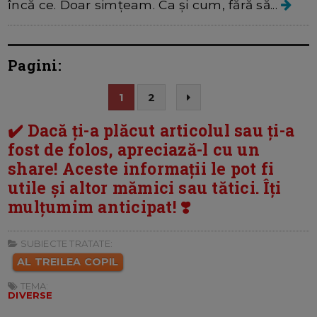
încă ce. Doar simțeam. Ca și cum, fără să...
Pagini:
1
2
✔️ Dacă ți-a plăcut articolul sau ți-a
fost de folos, apreciază-l cu un
share! Aceste informații le pot fi
utile și altor mămici sau tătici. Îți
mulțumim anticipat! ❣️
SUBIECTE TRATATE:
AL TREILEA COPIL
TEMA:
DIVERSE