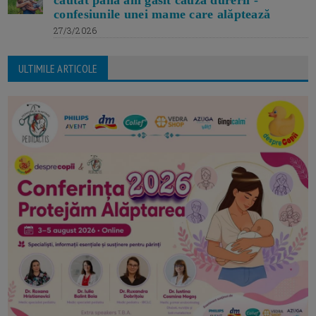
căutat până am găsit cauza durerii -
confesiunile unei mame care alăptează
27/3/2026
ULTIMILE ARTICOLE