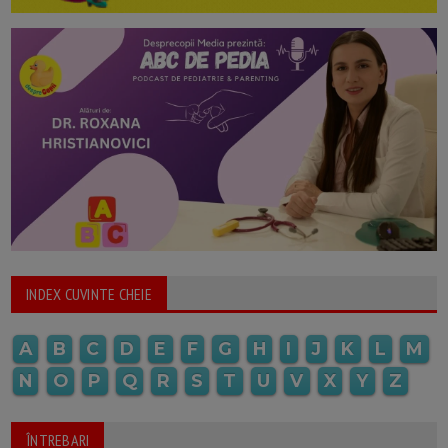
INDEX CUVINTE CHEIE
A
B
C
D
E
F
G
H
I
J
K
L
M
N
O
P
Q
R
S
T
U
V
X
Y
Z
ÎNTREBARI