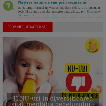
Naștere naturală sau prin cezariană
Bună, Dragi mămici, aș vrea să știu dacă cele care au născut la
peste 38 de ani, ce ați ales: nașterea naturală sau p... |
Raspunde |
Vezi raspunsuri
PROPUNERI REDACTOR SEF
11 NU-uri in diversificarea
și alimentația bebelușului -