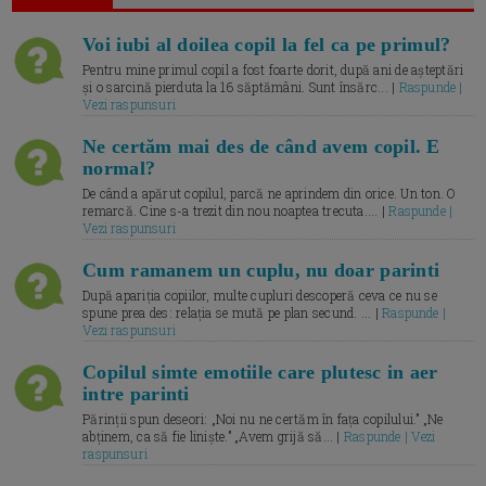
Voi iubi al doilea copil la fel ca pe primul?
Pentru mine primul copil a fost foarte dorit, după ani de așteptări
și o sarcină pierduta la 16 săptămâni. Sunt însărc... |
Raspunde |
Vezi raspunsuri
Ne certăm mai des de când avem copil. E
normal?
De când a apărut copilul, parcă ne aprindem din orice. Un ton. O
remarcă. Cine s-a trezit din nou noaptea trecuta.... |
Raspunde |
Vezi raspunsuri
Cum ramanem un cuplu, nu doar parinti
După apariția copiilor, multe cupluri descoperă ceva ce nu se
spune prea des: relația se mută pe plan secund. ... |
Raspunde |
Vezi raspunsuri
Copilul simte emotiile care plutesc in aer
intre parinti
Părinții spun deseori: „Noi nu ne certăm în fața copilului.” „Ne
abținem, ca să fie liniște.” „Avem grijă să... |
Raspunde | Vezi
raspunsuri