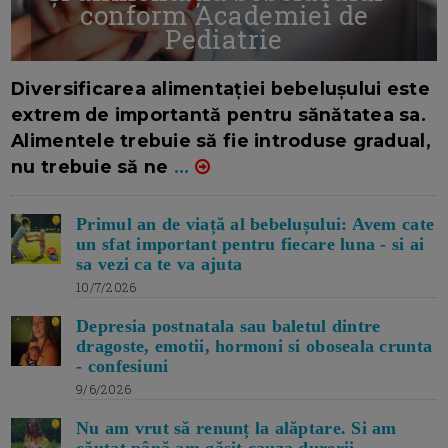
conform Academiei de
Pediatrie
16/7/2026
AUTOR: EDITOR DC.
Diversificarea alimentației bebelușului este
extrem de importantă pentru sănătatea sa.
Alimentele trebuie să fie introduse gradual,
nu trebuie să ne
...
Primul an de viață al bebelușului: Avem cate
un sfat important pentru fiecare luna - si ai
sa vezi ca te va ajuta
10/7/2026
Depresia postnatala sau baletul dintre
dragoste, emotii, hormoni si oboseala crunta
- confesiuni
9/6/2026
Nu am vrut să renunț la alăptare. Si am