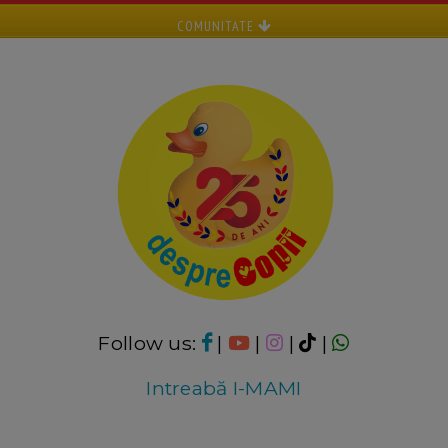
COMUNITATE
Follow us:
|
|
|
|
Intreabă I-MAMI