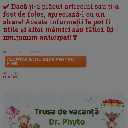
✔️ Dacă ți-a plăcut articolul sau ți-a
fost de folos, apreciază-l cu un
share! Aceste informații le pot fi
utile și altor mămici sau tătici. Îți
mulțumim anticipat! ❣️
SUBIECTE TRATATE:
ALAPTAREA NU ESTE PENTRU
MINE
TEMA:
DIVERSE