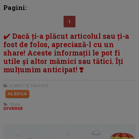
Pagini:
1
✔️ Dacă ți-a plăcut articolul sau ți-a
fost de folos, apreciază-l cu un
share! Aceste informații le pot fi
utile și altor mămici sau tătici. Îți
mulțumim anticipat! ❣️
SUBIECTE TRATATE:
ALERGA
TEMA:
DIVERSE