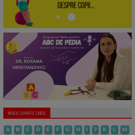
INDEX CUVINTE CHEIE
A
B
C
D
E
F
G
H
I
J
K
L
M