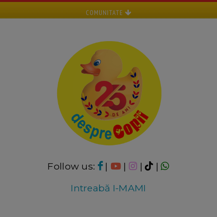
COMUNITATE
Follow us:
|
|
|
|
Intreabă I-MAMI