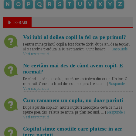
N
O
P
Q
R
S
T
U
V
X
Y
Z
ÎNTREBARI
Voi iubi al doilea copil la fel ca pe primul?
Pentru mine primul copil a fost foarte dorit, după ani de așteptări
și o sarcină pierduta la 16 săptămâni. Sunt însărc... |
Raspunde |
Vezi raspunsuri
Ne certăm mai des de când avem copil. E
normal?
De când a apărut copilul, parcă ne aprindem din orice. Un ton. O
remarcă. Cine s-a trezit din nou noaptea trecuta.... |
Raspunde |
Vezi raspunsuri
Cum ramanem un cuplu, nu doar parinti
După apariția copiilor, multe cupluri descoperă ceva ce nu se
spune prea des: relația se mută pe plan secund. ... |
Raspunde |
Vezi raspunsuri
Copilul simte emotiile care plutesc in aer
intre parinti