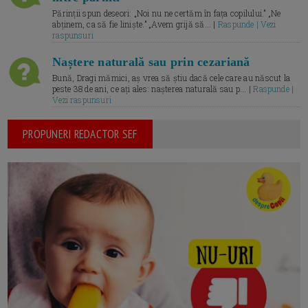
Părinții spun deseori: „Noi nu ne certăm în fața copilului.” „Ne
abținem, ca să fie liniște.” „Avem grijă să... |
Raspunde | Vezi
raspunsuri
Naștere naturală sau prin cezariană
Bună, Dragi mămici, aș vrea să știu dacă cele care au născut la
peste 38 de ani, ce ați ales: nașterea naturală sau p... |
Raspunde |
Vezi raspunsuri
PROPUNERI REDACTOR SEF