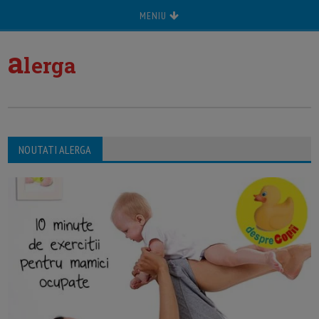
MENIU
a
lerga
NOUTATI ALERGA