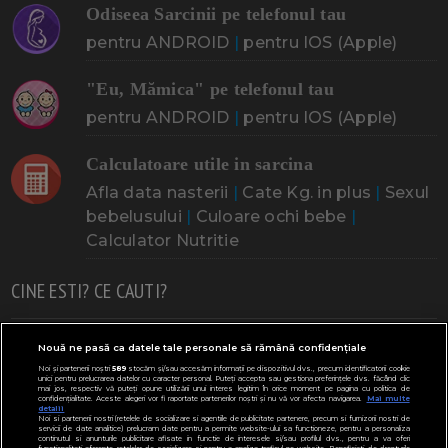
Odiseea Sarcinii pe telefonul tau
pentru ANDROID
|
pentru IOS (Apple)
"Eu, Mămica" pe telefonul tau
pentru ANDROID
|
pentru IOS (Apple)
Calculatoare utile in sarcina
Afla data nasterii
|
Cate Kg. in plus
|
Sexul
bebelusului
|
Culoare ochi bebe
|
Calculator Nutritie
CINE ESTI? CE CAUTI?
Doresc un copil
Adoptia
Probleme cu sarcina
Nouă ne pasă ca datele tale personale să rămână confidențiale
Noi și partenerii noștri
589
stocăm și/sau accesăm informații pe dispozitivul dvs., precum identificatorii cookie
Urmeaza sa nasc
Probleme alaptare
Bebe plange
unici pentru prelucrarea datelor cu caracter personal. Puteți accepta sau gestiona preferințele dvs. făcând clic
mai jos, respectiv vă puteți opune utilizării unui interes legitim în orice moment pe pagina cu politica de
confidențialitate. Aceste alegeri vor fi raportate partenerilor noștri și nu vă vor afecta navigarea.
Mai multe
Bebe febra
Caut bona
Cresa, Gradinta
detalii
Noi si partenerii nostri (retelele de socializare si agentiile de publicitate partenere, precum si furnizorii nostri de
servicii de date analitice) prelucram date pentru a permite website-ului sa functioneze, pentru a personaliza
Mergem la scoala
Copil bolnav
Copii cu nevoi speciale
continutul si anunturile publicitare afisate in functie de interesele si/sau profilul dvs., pentru a va oferi