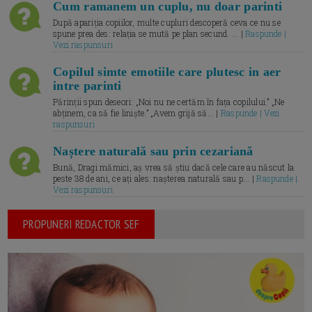
Cum ramanem un cuplu, nu doar parinti
După apariția copiilor, multe cupluri descoperă ceva ce nu se
spune prea des: relația se mută pe plan secund. ... |
Raspunde |
Vezi raspunsuri
Copilul simte emotiile care plutesc in aer
intre parinti
Părinții spun deseori: „Noi nu ne certăm în fața copilului.” „Ne
abținem, ca să fie liniște.” „Avem grijă să... |
Raspunde | Vezi
raspunsuri
Naștere naturală sau prin cezariană
Bună, Dragi mămici, aș vrea să știu dacă cele care au născut la
peste 38 de ani, ce ați ales: nașterea naturală sau p... |
Raspunde |
Vezi raspunsuri
PROPUNERI REDACTOR SEF