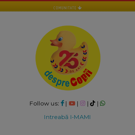
COMUNITATE
Follow us:
|
|
|
|
Intreabă I-MAMI