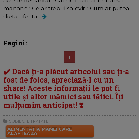
aceste neclaritati: Cat de mult ar trebui sa
mananc? Ce ar trebui sa evit? Cum ar putea
dieta afecta...
Pagini:
1
✔️ Dacă ți-a plăcut articolul sau ți-a
fost de folos, apreciază-l cu un
share! Aceste informații le pot fi
utile și altor mămici sau tătici. Îți
mulțumim anticipat! ❣️
SUBIECTE TRATATE:
ALIMENTATIA MAMEI CARE
ALAPTEAZA