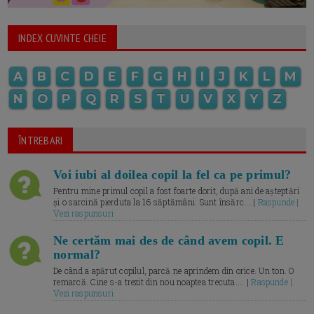
INDEX CUVINTE CHEIE
A
B
C
D
E
F
G
H
I
J
K
L
M
N
O
P
Q
R
S
T
U
V
X
Y
Z
ÎNTREBARI
Voi iubi al doilea copil la fel ca pe primul?
Pentru mine primul copil a fost foarte dorit, după ani de așteptări
și o sarcină pierduta la 16 săptămâni. Sunt însărc... |
Raspunde |
Vezi raspunsuri
Ne certăm mai des de când avem copil. E
normal?
De când a apărut copilul, parcă ne aprindem din orice. Un ton. O
remarcă. Cine s-a trezit din nou noaptea trecuta.... |
Raspunde |
Vezi raspunsuri