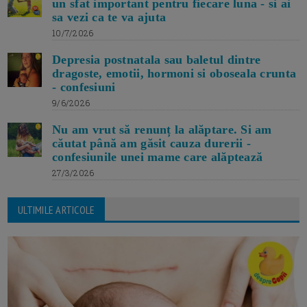
un sfat important pentru fiecare luna - si ai
sa vezi ca te va ajuta
10/7/2026
Depresia postnatala sau baletul dintre
dragoste, emotii, hormoni si oboseala crunta
- confesiuni
9/6/2026
Nu am vrut să renunț la alăptare. Si am
căutat până am găsit cauza durerii -
confesiunile unei mame care alăptează
27/3/2026
ULTIMILE ARTICOLE