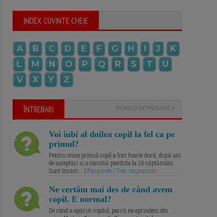
INDEX CUVINTE CHEIE
A
B
C
D
E
F
G
H
I
J
K
L
M
N
O
P
Q
R
S
T
U
V
X
Y
Z
ÎNTREBARI
PUNE O ÎNTREBARE
Voi iubi al doilea copil la fel ca pe
primul?
Pentru mine primul copil a fost foarte dorit, după ani
de așteptări și o sarcină pierduta la 16 săptămâni.
Sunt însărc... |
Raspunde | Vezi raspunsuri
Ne certăm mai des de când avem
copil. E normal?
De când a apărut copilul, parcă ne aprindem din