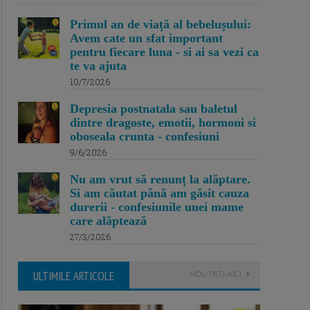
Primul an de viață al bebelușului:
Avem cate un sfat important
pentru fiecare luna - si ai sa vezi ca
te va ajuta
10/7/2026
Depresia postnatala sau baletul
dintre dragoste, emotii, hormoni si
oboseala crunta - confesiuni
9/6/2026
Nu am vrut să renunț la alăptare.
Si am căutat până am găsit cauza
durerii - confesiunile unei mame
care alăptează
27/3/2026
ULTIMILE ARTICOLE
NOUTATI AICI