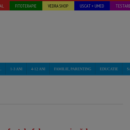
AL
FITOTERAPIE
VEDRA SHOP
USCAT + UMED
TESTARE
L
1-3 ANI
4-12 ANI
FAMILIE, PARENTING
EDUCATIE
S