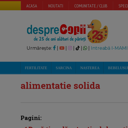
ACASA
NOUTATI
COMUNITATE / CLUB
SPECI
Urmărește:
|
|
|
|
|
Intreabă I-MAMI
FERTILITATE
SARCINA
NASTEREA
BEBELUSU
alimentatie solida
Pagini: