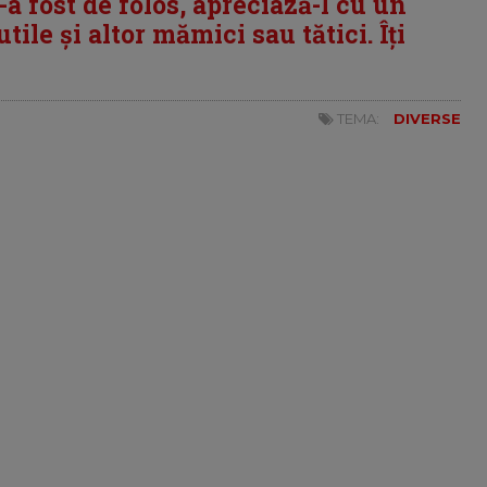
i-a fost de folos, apreciază-l cu un
tile și altor mămici sau tătici. Îți
TEMA:
DIVERSE