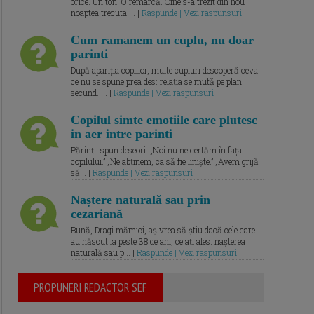
orice. Un ton. O remarcă. Cine s-a trezit din nou
noaptea trecuta.... |
Raspunde | Vezi raspunsuri
Cum ramanem un cuplu, nu doar
parinti
După apariția copiilor, multe cupluri descoperă ceva
ce nu se spune prea des: relația se mută pe plan
secund. ... |
Raspunde | Vezi raspunsuri
Copilul simte emotiile care plutesc
in aer intre parinti
Părinții spun deseori: „Noi nu ne certăm în fața
copilului.” „Ne abținem, ca să fie liniște.” „Avem grijă
să... |
Raspunde | Vezi raspunsuri
Naștere naturală sau prin
cezariană
Bună, Dragi mămici, aș vrea să știu dacă cele care
au născut la peste 38 de ani, ce ați ales: nașterea
naturală sau p... |
Raspunde | Vezi raspunsuri
PROPUNERI REDACTOR SEF