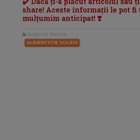
✔️ Dacă ți-a plăcut articolul sau ț
share! Aceste informații le pot fi u
mulțumim anticipat! ❣️
SUBIECTE TRATATE:
ALIMENTATIE SOLIDA