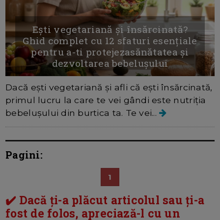
Ești vegetariană și însărcinată?
Ghid complet cu 12 sfaturi esențiale
pentru a-ti protejezasănătatea și
dezvoltarea bebelușului
Dacă ești vegetariană și afli că ești însărcinată,
primul lucru la care te vei gândi este nutriția
bebelușului din burtica ta. Te vei...
Pagini:
1
✔️ Dacă ți-a plăcut articolul sau ți-a
fost de folos, apreciază-l cu un