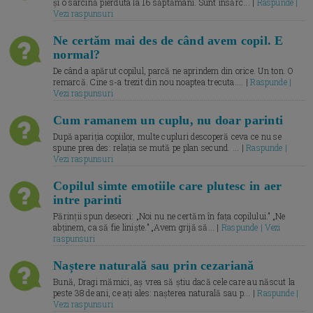
și o sarcină pierduta la 16 săptămâni. Sunt însărc... |
Raspunde |
Vezi raspunsuri
Ne certăm mai des de când avem copil. E
normal?
De când a apărut copilul, parcă ne aprindem din orice. Un ton. O
remarcă. Cine s-a trezit din nou noaptea trecuta.... |
Raspunde |
Vezi raspunsuri
Cum ramanem un cuplu, nu doar parinti
După apariția copiilor, multe cupluri descoperă ceva ce nu se
spune prea des: relația se mută pe plan secund. ... |
Raspunde |
Vezi raspunsuri
Copilul simte emotiile care plutesc in aer
intre parinti
Părinții spun deseori: „Noi nu ne certăm în fața copilului.” „Ne
abținem, ca să fie liniște.” „Avem grijă să... |
Raspunde | Vezi
raspunsuri
Naștere naturală sau prin cezariană
Bună, Dragi mămici, aș vrea să știu dacă cele care au născut la
peste 38 de ani, ce ați ales: nașterea naturală sau p... |
Raspunde |
Vezi raspunsuri