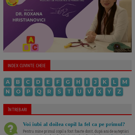
INDEX CUVINTE CHEIE
A
B
C
D
E
F
G
H
I
J
K
L
M
N
O
P
Q
R
S
T
U
V
X
Y
Z
ÎNTREBARI
Voi iubi al doilea copil la fel ca pe primul?
Pentru mine primul copil a fost foarte dorit, după ani de așteptări