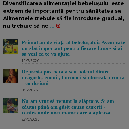
Diversificarea alimentației bebelușului este
extrem de importantă pentru sănătatea sa.
Alimentele trebuie să fie introduse gradual,
nu trebuie să ne
...
Primul an de viață al bebelușului: Avem cate
un sfat important pentru fiecare luna - si ai
sa vezi ca te va ajuta
10/7/2026
Depresia postnatala sau baletul dintre
dragoste, emotii, hormoni si oboseala crunta
- confesiuni
9/6/2026
Nu am vrut să renunț la alăptare. Si am
căutat până am găsit cauza durerii -
confesiunile unei mame care alăptează
27/3/2026