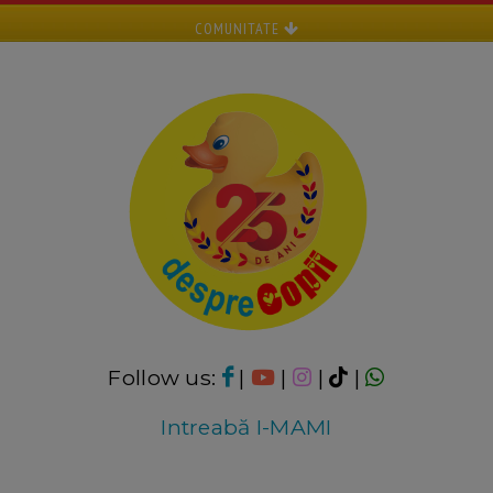
COMUNITATE
Follow us:
|
|
|
|
Intreabă I-MAMI