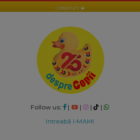
COMUNITATE
Follow us:
|
|
|
|
Intreabă I-MAMI