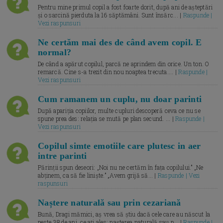
Pentru mine primul copil a fost foarte dorit, după ani de așteptări
și o sarcină pierduta la 16 săptămâni. Sunt însărc... |
Raspunde |
Vezi raspunsuri
Ne certăm mai des de când avem copil. E
normal?
De când a apărut copilul, parcă ne aprindem din orice. Un ton. O
remarcă. Cine s-a trezit din nou noaptea trecuta.... |
Raspunde |
Vezi raspunsuri
Cum ramanem un cuplu, nu doar parinti
După apariția copiilor, multe cupluri descoperă ceva ce nu se
spune prea des: relația se mută pe plan secund. ... |
Raspunde |
Vezi raspunsuri
Copilul simte emotiile care plutesc in aer
intre parinti
Părinții spun deseori: „Noi nu ne certăm în fața copilului.” „Ne
abținem, ca să fie liniște.” „Avem grijă să... |
Raspunde | Vezi
raspunsuri
Naștere naturală sau prin cezariană
Bună, Dragi mămici, aș vrea să știu dacă cele care au născut la
peste 38 de ani, ce ați ales: nașterea naturală sau p... |
Raspunde |