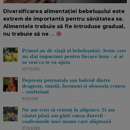
16/7/2026
AUTOR: EDITOR DC.
Diversificarea alimentației bebelușului este
extrem de importantă pentru sănătatea sa.
Alimentele trebuie să fie introduse gradual,
nu trebuie să ne
...
Primul an de viață al bebelușului: Avem cate
un sfat important pentru fiecare luna - si ai
sa vezi ca te va ajuta
10/7/2026
Depresia postnatala sau baletul dintre
dragoste, emotii, hormoni si oboseala crunta
- confesiuni
9/6/2026
Nu am vrut să renunț la alăptare. Si am
căutat până am găsit cauza durerii -
confesiunile unei mame care alăptează
27/3/2026