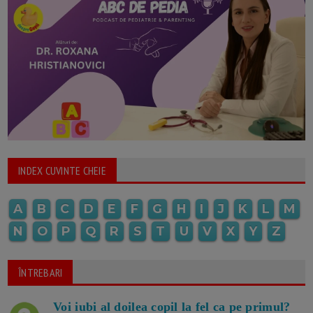
INDEX CUVINTE CHEIE
A
B
C
D
E
F
G
H
I
J
K
L
M
N
O
P
Q
R
S
T
U
V
X
Y
Z
ÎNTREBARI
Voi iubi al doilea copil la fel ca pe primul?