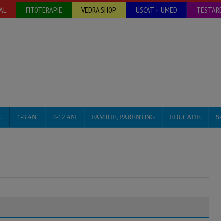
AL
FITOTERAPIE
VEDRA SHOP
USCAT + UMED
TESTARE
L
1-3 ANI
4-12 ANI
FAMILIE, PARENTING
EDUCATIE
S