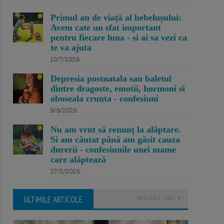
Primul an de viață al bebelușului:
Avem cate un sfat important
pentru fiecare luna - si ai sa vezi ca
te va ajuta
10/7/2026
Depresia postnatala sau baletul
dintre dragoste, emotii, hormoni si
oboseala crunta - confesiuni
9/6/2026
Nu am vrut să renunț la alăptare.
Si am căutat până am găsit cauza
durerii - confesiunile unei mame
care alăptează
27/3/2026
ULTIMILE ARTICOLE
NOUTATI AICI