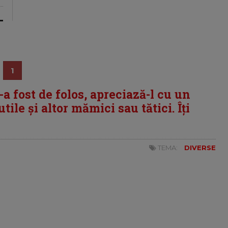
1
i-a fost de folos, apreciază-l cu un
tile și altor mămici sau tătici. Îți
TEMA:
DIVERSE