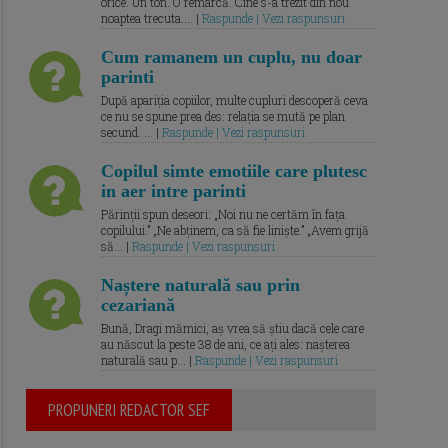
orice. Un ton. O remarcă. Cine s-a trezit din nou
noaptea trecuta.... |
Raspunde | Vezi raspunsuri
Cum ramanem un cuplu, nu doar
parinti
După apariția copiilor, multe cupluri descoperă ceva
ce nu se spune prea des: relația se mută pe plan
secund. ... |
Raspunde | Vezi raspunsuri
Copilul simte emotiile care plutesc
in aer intre parinti
Părinții spun deseori: „Noi nu ne certăm în fața
copilului.” „Ne abținem, ca să fie liniște.” „Avem grijă
să... |
Raspunde | Vezi raspunsuri
Naștere naturală sau prin
cezariană
Bună, Dragi mămici, aș vrea să știu dacă cele care
au născut la peste 38 de ani, ce ați ales: nașterea
naturală sau p... |
Raspunde | Vezi raspunsuri
PROPUNERI REDACTOR SEF