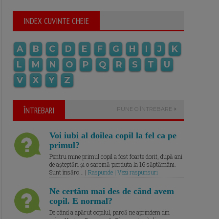
INDEX CUVINTE CHEIE
A
B
C
D
E
F
G
H
I
J
K
L
M
N
O
P
Q
R
S
T
U
V
X
Y
Z
ÎNTREBARI
PUNE O ÎNTREBARE
Voi iubi al doilea copil la fel ca pe
primul?
Pentru mine primul copil a fost foarte dorit, după ani
de așteptări și o sarcină pierduta la 16 săptămâni.
Sunt însărc... |
Raspunde | Vezi raspunsuri
Ne certăm mai des de când avem
copil. E normal?
De când a apărut copilul, parcă ne aprindem din