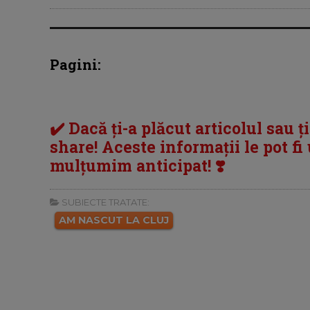
Pagini:
✔️ Dacă ți-a plăcut articolul sau ț
share! Aceste informații le pot fi u
mulțumim anticipat! ❣️
SUBIECTE TRATATE:
AM NASCUT LA CLUJ