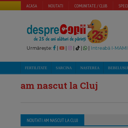
ACASA
NOUTATI
COMUNITATE / CLUB
SPECI
Urmărește:
|
|
|
|
|
Intreabă I-MAMI
FERTILITATE
SARCINA
NASTEREA
BEBELUSU
am nascut la Cluj
NOUTATI AM NASCUT LA CLUJ